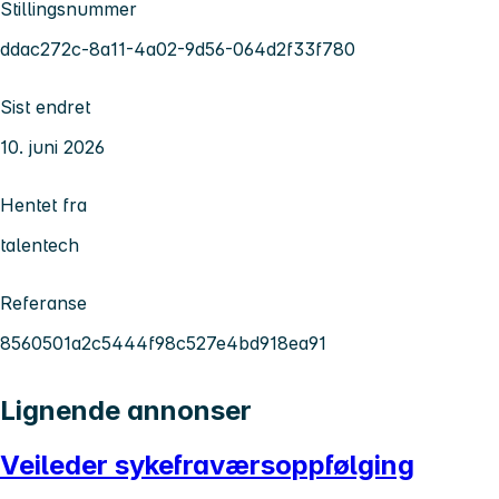
Stillingsnummer
ddac272c-8a11-4a02-9d56-064d2f33f780
Sist endret
10. juni 2026
Hentet fra
talentech
Referanse
8560501a2c5444f98c527e4bd918ea91
Lignende annonser
Veileder sykefraværsoppfølging