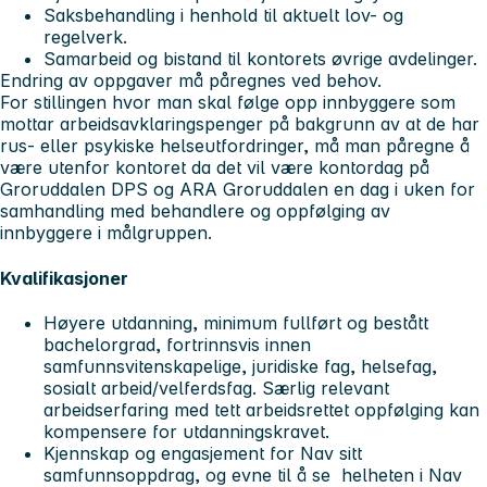
Saksbehandling i henhold til aktuelt lov- og
regelverk.
Samarbeid og bistand til kontorets øvrige avdelinger.
Endring av oppgaver må påregnes ved behov.
For stillingen hvor man skal følge opp innbyggere som
mottar arbeidsavklaringspenger på bakgrunn av at de har
rus- eller psykiske helseutfordringer, må man påregne å
være utenfor kontoret da det vil være kontordag på
Groruddalen DPS og ARA Groruddalen en dag i uken for
samhandling med behandlere og oppfølging av
innbyggere i målgruppen.
Kvalifikasjoner
Høyere utdanning, minimum fullført og bestått
bachelorgrad, fortrinnsvis innen
samfunnsvitenskapelige, juridiske fag, helsefag,
sosialt arbeid/velferdsfag. Særlig relevant
arbeidserfaring med tett arbeidsrettet oppfølging kan
kompensere for utdanningskravet.
Kjennskap og engasjement for Nav sitt
samfunnsoppdrag, og evne til å se helheten i Nav