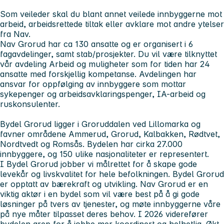
Som veileder skal du blant annet veilede innbyggerne mot
arbeid, arbeidsrettede tiltak eller avklare mot andre ytelser
fra Nav.
Nav Grorud har ca 130 ansatte og er organisert i 6
fagavdelinger, samt stab/prosjekter. Du vil være tilknyttet
vår avdeling Arbeid og muligheter som for tiden har 24
ansatte med forskjellig kompetanse. Avdelingen har
ansvar for oppfølging av innbyggere som mottar
sykepenger og arbeidsavklaringspenger, IA-arbeid og
ruskonsulenter.
Bydel Grorud ligger i Groruddalen ved Lillomarka og
favner områdene Ammerud, Grorud, Kalbakken, Rødtvet,
Nordtvedt og Romsås. Bydelen har cirka 27.000
innbyggere, og 150 ulike nasjonaliteter er representert.
I Bydel Grorud jobber vi målrettet for å skape gode
levekår og livskvalitet for hele befolkningen. Bydel Grorud
er opptatt av bærekraft og utvikling. Nav Grorud er en
viktig aktør i en bydel som vil være best på å gi gode
løsninger på tvers av tjenester, og møte innbyggerne våre
på nye måter tilpasset deres behov. I 2026 viderefører
bydelen grep for å jobbe mer koordinert og helhetlig. Økt