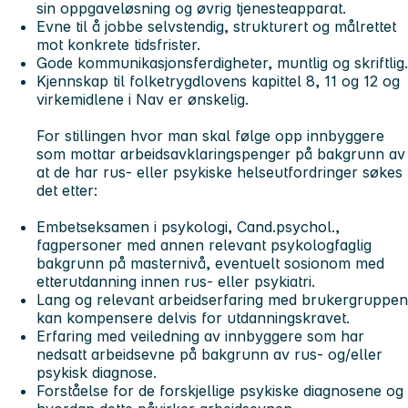
sin oppgaveløsning og øvrig tjenesteapparat.
Evne til å jobbe selvstendig, strukturert og målrettet
mot konkrete tidsfrister.
Gode kommunikasjonsferdigheter, muntlig og skriftlig.
Kjennskap til folketrygdlovens kapittel 8, 11 og 12 og
virkemidlene i Nav er ønskelig.
For stillingen hvor man skal følge opp innbyggere
som mottar arbeidsavklaringspenger på bakgrunn av
at de har rus- eller psykiske helseutfordringer søkes
det etter:
Embetseksamen i psykologi, Cand.psychol.,
fagpersoner med annen relevant psykologfaglig
bakgrunn på masternivå, eventuelt sosionom med
etterutdanning innen rus- eller psykiatri.
Lang og relevant arbeidserfaring med brukergruppen
kan kompensere delvis for utdanningskravet.
Erfaring med veiledning av innbyggere som har
nedsatt arbeidsevne på bakgrunn av rus- og/eller
psykisk diagnose.
Forståelse for de forskjellige psykiske diagnosene og