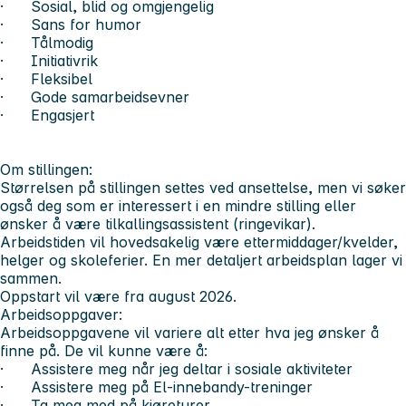
· Sosial, blid og omgjengelig
· Sans for humor
· Tålmodig
· Initiativrik
· Fleksibel
· Gode samarbeidsevner
· Engasjert
Om stillingen:
Størrelsen på stillingen settes ved ansettelse, men vi søker
også deg som er interessert i en mindre stilling eller
ønsker å være tilkallingsassistent (ringevikar).
Arbeidstiden vil hovedsakelig være ettermiddager/kvelder,
helger og skoleferier. En mer detaljert arbeidsplan lager vi
sammen.
Oppstart vil være fra august 2026.
Arbeidsoppgaver:
Arbeidsoppgavene vil variere alt etter hva jeg ønsker å
finne på. De vil kunne være å:
· Assistere meg når jeg deltar i sosiale aktiviteter
· Assistere meg på El-innebandy-treninger
· Ta meg med på kjøreturer