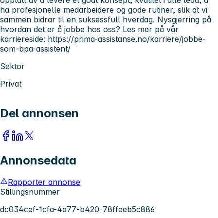
opptatt av å levere et godt konsept, kvalitet i alle ledd, å
ha profesjonelle medarbeidere og gode rutiner, slik at vi
sammen bidrar til en suksessfull hverdag. Nysgjerring på
hvordan det er å jobbe hos oss? Les mer på vår
karriereside: https://prima-assistanse.no/karriere/jobbe-
som-bpa-assistent/
Sektor
Privat
Del annonsen
Annonsedata
Rapporter annonse
Stillingsnummer
dc034cef-1cfa-4a77-b420-78ffeeb5c886