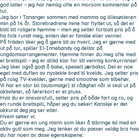
god latter – jeg har nemlig ofte en morsom kommentar på
lur.
Jeg bor i Tananger sammen med mamma og lillesøsteren
min på 14 år. Storebrødrene mine har flyttet ut, så det er
blitt litt roligere hjemme – men jeg setter fortsatt pris på å
ha folk rundt meg, enten det er familie eller venner.
På fritiden liker jeg å gjøre litt av hvert. Jeg er gjerne med
ut på tur, spiller El-Innebandy og deltar på
ungdomsarrangementer. Hjemme finner du meg ofte med
et brettspill – jeg er alltid klar for litt vennlig konkurranse!
Jeg liker også godt å bake, spesielt jærbakst. Det er noe
eget med duften av nystekte brød til kvelds. Jeg setter pris
på rolig TV-kvelder, gjerne med smoothie som tilbehør.
Vi har en stor bil (automatgir) til rådighet når vi skal ut på
aktiviteter, så førerkort er et pluss.
Hvis du er ansvarsfull, setter pris på både fart og ro, og
en runde brettspill, håper jeg du søker! Kanskje er det
akkurat deg jeg ser etter.
Hvem søker vi:
Du er gjerne en ung mann som liker å tilbringe tid med en
aktiv gutt som meg. Jeg tenker at du passer veldig bra hvis
du har noen av disse egenskapene: