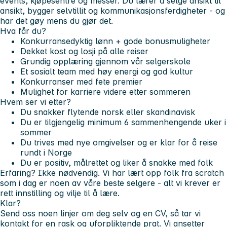
events, kjøpesentre og messer. Du lærer å selge ansikt til
ansikt, bygger selvtillit og kommunikasjonsferdigheter - og
har det gøy mens du gjør det.
Hva får du?
Konkurransedyktig lønn + gode bonusmuligheter
Dekket kost og losji på alle reiser
Grundig opplæring gjennom vår selgerskole
Et sosialt team med høy energi og god kultur
Konkurranser med fete premier
Mulighet for karriere videre etter sommeren
Hvem ser vi etter?
Du snakker flytende norsk eller skandinavisk
Du er tilgjengelig minimum 6 sammenhengende uker i
sommer
Du trives med nye omgivelser og er klar for å reise
rundt i Norge
Du er positiv, målrettet og liker å snakke med folk
Erfaring? Ikke nødvendig. Vi har lært opp folk fra scratch
som i dag er noen av våre beste selgere - alt vi krever er
rett innstilling og vilje til å lære.
Klar?
Send oss noen linjer om deg selv og en CV, så tar vi
kontakt for en rask og uforpliktende prat. Vi ansetter