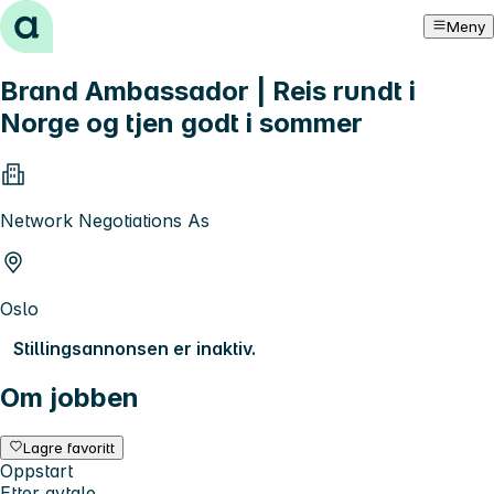
Hopp til innhold
Meny
Brand Ambassador | Reis rundt i
Norge og tjen godt i sommer
Network Negotiations As
Oslo
Stillingsannonsen er inaktiv.
Om jobben
Lagre favoritt
Oppstart
Etter avtale