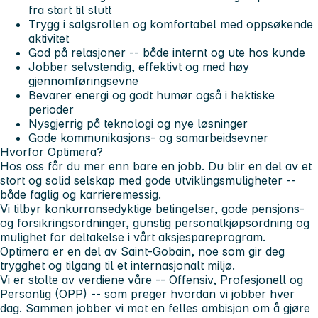
fra start til slutt
Trygg i salgsrollen og komfortabel med oppsøkende
aktivitet
God på relasjoner -- både internt og ute hos kunde
Jobber selvstendig, effektivt og med høy
gjennomføringsevne
Bevarer energi og godt humør også i hektiske
perioder
Nysgjerrig på teknologi og nye løsninger
Gode kommunikasjons- og samarbeidsevner
Hvorfor Optimera?
Hos oss får du mer enn bare en jobb. Du blir en del av et
stort og solid selskap med gode utviklingsmuligheter --
både faglig og karrieremessig.
Vi tilbyr konkurransedyktige betingelser, gode pensjons-
og forsikringsordninger, gunstig personalkjøpsordning og
mulighet for deltakelse i vårt aksjespareprogram.
Optimera er en del av Saint-Gobain, noe som gir deg
trygghet og tilgang til et internasjonalt miljø.
Vi er stolte av verdiene våre --
Offensiv, Profesjonell og
Personlig (OPP)
-- som preger hvordan vi jobber hver
dag. Sammen jobber vi mot en felles ambisjon om å gjøre