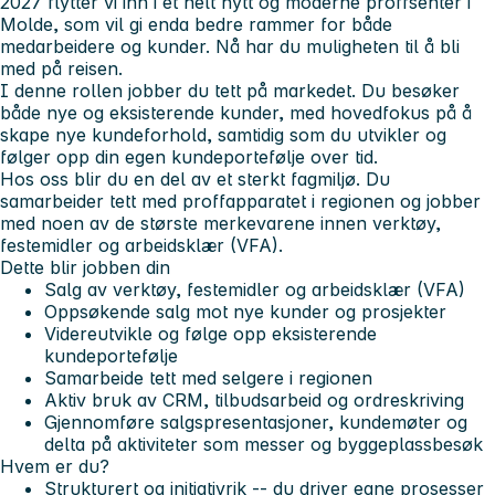
2027 flytter vi inn i et helt nytt og moderne proffsenter i
Molde
, som vil gi enda bedre rammer for både
medarbeidere og kunder. Nå har du muligheten til å bli
med på reisen.
I denne rollen jobber du tett på markedet. Du besøker
både nye og eksisterende kunder, med hovedfokus på å
skape nye kundeforhold, samtidig som du utvikler og
følger opp din egen kundeportefølje over tid.
Hos oss blir du en del av et sterkt fagmiljø. Du
samarbeider tett med proffapparatet i regionen og jobber
med noen av de største merkevarene innen verktøy,
festemidler og arbeidsklær (VFA).
Dette blir jobben din
Salg av verktøy, festemidler og arbeidsklær (VFA)
Oppsøkende salg mot nye kunder og prosjekter
Videreutvikle og følge opp eksisterende
kundeportefølje
Samarbeide tett med selgere i regionen
Aktiv bruk av CRM, tilbudsarbeid og ordreskriving
Gjennomføre salgspresentasjoner, kundemøter og
delta på aktiviteter som messer og byggeplassbesøk
Hvem er du?
Strukturert og initiativrik -- du driver egne prosesser