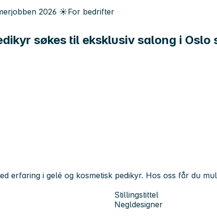
erjobben
2026
☀️
For bedrifter
dikyr søkes til eksklusiv salong i Oslo
d erfaring i gelé og kosmetisk pedikyr. Hos oss får du mul
Stillingstittel
Negldesigner