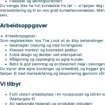
Fleksibel og løsningsorientert
Du trenger ikke ha full kundeliste fra før -- vi hjelper deg
markedsføring og til en viss grad kundehenvendelser. Men d
selv.
Arbeidsoppgaver
🔹
Arbeidsoppgaver:
Som negletekniker hos The Look vil du tilby behandlinger 
Gelénegler (naturlig og med forlengelse)
Klassisk manikyr og kosmetisk pedikyr
Enkle design og detaljer ved etterspørsel
Rådgivning og oppfølging av egne kunder
Bidra til god stemning og profesjonelt miljø i salongen
Du styrer dine egne bookinger og arbeidstid, og bygger gr
hjelper til med markedsføring og eksponering gjennom vår
Vi tilbyr
Fullt utstyrt arbeidsplass i en nyoppusset og stilren 
(Møllergata 9)
Alt nødvendig materiell og produkter inkludert