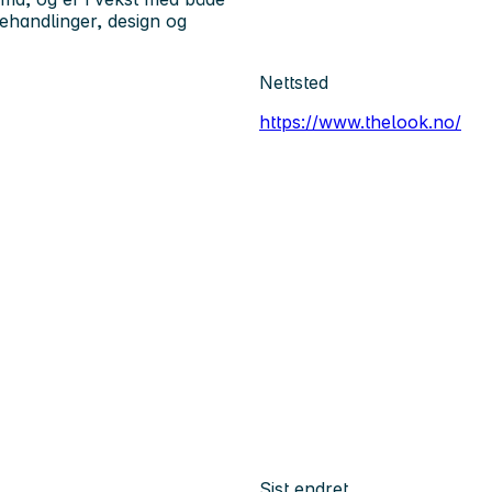
behandlinger, design og
Nettsted
https://www.thelook.no/
Sist endret