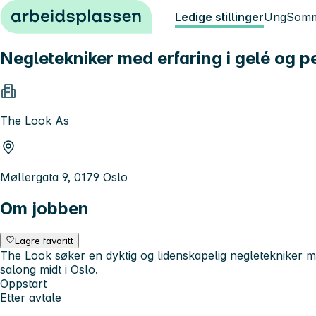
Hopp til innhold
Ledige stillinger
Ung
Somm
Negletekniker med erfaring i gelé og pe
The Look As
Møllergata 9, 0179 Oslo
Om jobben
Lagre favoritt
The Look søker en dyktig og lidenskapelig negletekniker me
salong midt i Oslo.
Oppstart
Etter avtale