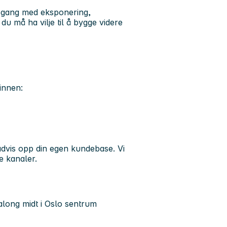
 i gang med eksponering,
u må ha vilje til å bygge videre
innen:
advis opp din egen kundebase. Vi
e kanaler.
salong midt i Oslo sentrum