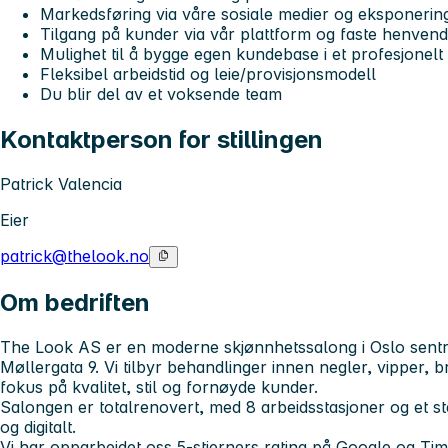
Markedsføring via våre sosiale medier og eksponerin
Tilgang på kunder via vår plattform og faste henvend
Mulighet til å bygge egen kundebase i et profesjonelt 
Fleksibel arbeidstid og leie/provisjonsmodell
Du blir del av et voksende team
Kontaktperson for stillingen
Patrick Valencia
Eier
patrick@thelook.no
Om bedriften
The Look AS
er en moderne skjønnhetssalong i Oslo sentr
Møllergata 9. Vi tilbyr behandlinger innen negler, vipper, 
fokus på kvalitet, stil og fornøyde kunder.
Salongen er totalrenovert, med 8 arbeidsstasjoner og et ste
og digitalt.
Vi har opparbeidet oss 5-stjerners rating på Google og Ti