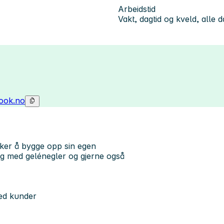
Arbeidstid
Vakt, dagtid og kveld, alle 
look.no
sker å bygge opp sin egen
ing med gelénegler og gjerne også
ed kunder