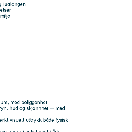
g i salongen
elser
miljø
um, med beliggenhet i
bryn, hud og skjønnhet -- med
rkt visuelt uttrykk både fysisk
mma, og er i vekst med både