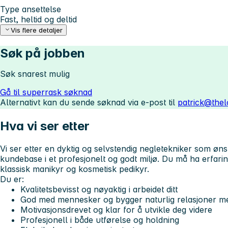
Type ansettelse
Fast, heltid og deltid
Vis flere detaljer
Søk på jobben
Søk snarest mulig
Gå til superrask søknad
Alternativt kan du sende søknad via e-post til
patrick@the
Hva vi ser etter
Vi ser etter en dyktig og selvstendig negletekniker som øn
kundebase i et profesjonelt og godt miljø. Du må ha erfar
klassisk manikyr og kosmetisk pedikyr.
Du er:
Kvalitetsbevisst og nøyaktig i arbeidet ditt
God med mennesker og bygger naturlig relasjoner m
Motivasjonsdrevet og klar for å utvikle deg videre
Profesjonell i både utførelse og holdning