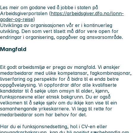
Les meir om godane ved å jobbe i staten på
Arbeidsgiverportalen (
https://arbeidsgiver.dfo.no/lonn-
goder-og-reise
)
Utviklinga av organisasjonen vår er i kontinuerleg
utvikling. Den som vert tilsett må difor vere open for
endringar i organisering, oppgåver og ansvarsområde.
Mangfald
Eit godt arbeidsmiljø er prega av mangfald. Vi ønskjer
medarbeidarar med ulike kompetansar, fagkombinasjonar,
livserfaring og perspektiv for å bidra til ei enda betre
oppgåveløysing. Vi oppfordrar difor alle kvalifiserte
kandidatar til å søkje utan omsyn til alder, kjønn,
funksjonsevne eller etnisk bakgrunn. Du er også
velkomen til å søkje sjølv om du ikkje kan vise til ein
samanhengande yrkeskarriere. Vi legg til rette for
medarbeidarar som har behov for det.
Har du ei funksjonsnedsetting, hol i CV-en eller
innvandrarbakgrunn, kan du bli positivt særbehandla om