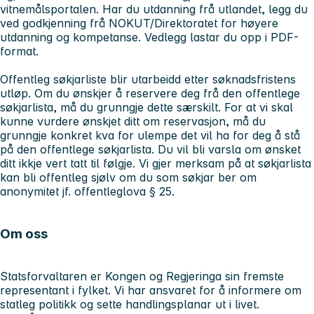
vitnemålsportalen. Har du utdanning frå utlandet, legg du
ved godkjenning frå NOKUT/Direktoratet for høyere
utdanning og kompetanse. Vedlegg lastar du opp i PDF-
format.
Offentleg søkjarliste blir utarbeidd etter søknadsfristens
utløp. Om du ønskjer å reservere deg frå den offentlege
søkjarlista, må du grunngje dette særskilt. For at vi skal
kunne vurdere ønskjet ditt om reservasjon, må du
grunngje konkret kva for ulempe det vil ha for deg å stå
på den offentlege søkjarlista. Du vil bli varsla om ønsket
ditt ikkje vert tatt til følgje. Vi gjer merksam på at søkjarlista
kan bli offentleg sjølv om du som søkjar ber om
anonymitet jf. offentleglova § 25.
Om oss
Statsforvaltaren er Kongen og Regjeringa sin fremste
representant i fylket. Vi har ansvaret for å informere om
statleg politikk og sette handlingsplanar ut i livet.