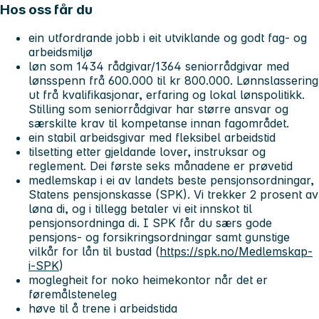
Hos oss får du
ein utfordrande jobb i eit utviklande og godt fag- og
arbeidsmiljø
løn som 1434 rådgivar/1364 seniorrådgivar med
lønsspenn frå 600.000 til kr 800.000. Lønnslassering
ut frå kvalifikasjonar, erfaring og lokal lønspolitikk.
Stilling som seniorrådgivar har større ansvar og
særskilte krav til kompetanse innan fagområdet.
ein stabil arbeidsgivar med fleksibel arbeidstid
tilsetting etter gjeldande lover, instruksar og
reglement. Dei første seks månadene er prøvetid
medlemskap i ei av landets beste pensjonsordningar,
Statens pensjonskasse (SPK). Vi trekker 2 prosent av
løna di, og i tillegg betaler vi eit innskot til
pensjonsordninga di. I SPK får du særs gode
pensjons- og forsikringsordningar samt gunstige
vilkår for lån til bustad (
https://spk.no/Medlemskap-
i-SPK
)
moglegheit for noko heimekontor når det er
føremålsteneleg
høve til å trene i arbeidstida