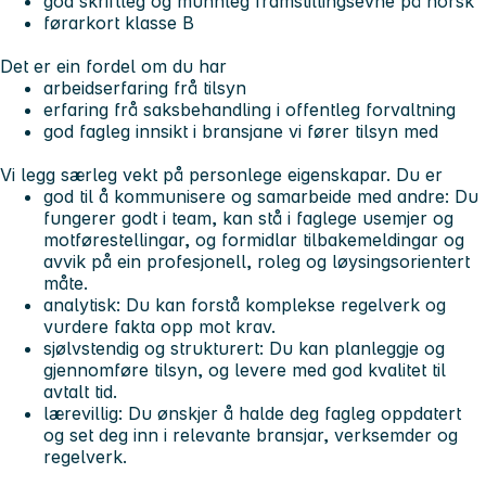
god skriftleg og munnleg framstillingsevne på norsk
førarkort klasse B
Det er ein fordel om du har
arbeidserfaring frå tilsyn
erfaring frå saksbehandling i offentleg forvaltning
god fagleg innsikt i bransjane vi fører tilsyn med
Vi legg særleg vekt på personlege eigenskapar. Du er
god til å kommunisere og samarbeide med andre: Du
fungerer godt i team, kan stå i faglege usemjer og
motførestellingar, og formidlar tilbakemeldingar og
avvik på ein profesjonell, roleg og løysingsorientert
måte.
analytisk: Du kan forstå komplekse regelverk og
vurdere fakta opp mot krav.
sjølvstendig og strukturert: Du kan planleggje og
gjennomføre tilsyn, og levere med god kvalitet til
avtalt tid.
lærevillig: Du ønskjer å halde deg fagleg oppdatert
og set deg inn i relevante bransjar, verksemder og
regelverk.