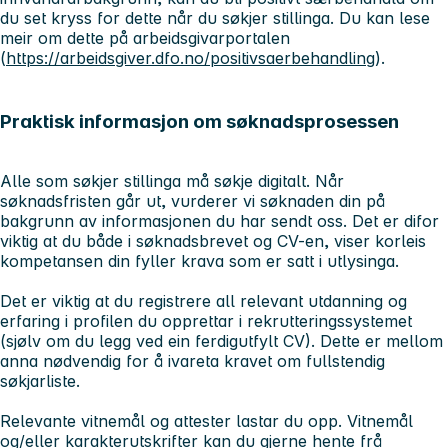
du set kryss for dette når du søkjer stillinga. Du kan lese
meir om dette på arbeidsgivarportalen
(
https://arbeidsgiver.dfo.no/positivsaerbehandling
).
Praktisk informasjon om søknadsprosessen
Alle som søkjer stillinga må søkje digitalt. Når
søknadsfristen går ut, vurderer vi søknaden din på
bakgrunn av informasjonen du har sendt oss. Det er difor
viktig at du både i søknadsbrevet og CV-en, viser korleis
kompetansen din fyller krava som er satt i utlysinga.
Det er viktig at du registrere all relevant utdanning og
erfaring i profilen du opprettar i rekrutteringssystemet
(sjølv om du legg ved ein ferdigutfylt CV). Dette er mellom
anna nødvendig for å ivareta kravet om fullstendig
søkjarliste.
Relevante vitnemål og attester lastar du opp. Vitnemål
og/eller karakterutskrifter kan du gjerne hente frå