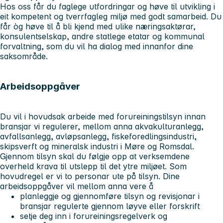
Hos oss får du faglege utfordringar og høve til utvikling i
eit kompetent og tverrfagleg miljø med godt samarbeid. Du
får òg høve til å bli kjend med ulike næringsaktørar,
konsulentselskap, andre statlege etatar og kommunal
forvaltning, som du vil ha dialog med innanfor dine
saksområde
.
Arbeidsoppgåver
Du vil i hovudsak arbeide med forureiningstilsyn innan
bransjar vi regulerer, mellom anna akvakulturanlegg,
avfallsanlegg, avløpsanlegg, fiskeforedlingsindustri,
skipsverft og mineralsk industri i Møre og Romsdal.
Gjennom tilsyn skal du følgje opp at verksemdene
overheld krava til utslepp til det ytre miljøet. Som
hovudregel er vi to personar ute på tilsyn. Dine
arbeidsoppgåver vil mellom anna vere å
planleggje og gjennomføre tilsyn og revisjonar i
bransjar regulerte gjennom løyve eller forskrift
setje deg inn i forureiningsregelverk og