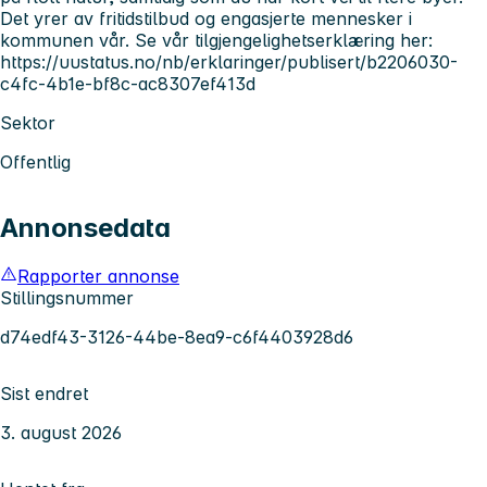
Det yrer av fritidstilbud og engasjerte mennesker i
kommunen vår. Se vår tilgjengelighetserklæring her:
https://uustatus.no/nb/erklaringer/publisert/b2206030-
c4fc-4b1e-bf8c-ac8307ef413d
Sektor
Offentlig
Annonsedata
Rapporter annonse
Stillingsnummer
d74edf43-3126-44be-8ea9-c6f4403928d6
Sist endret
3. august 2026