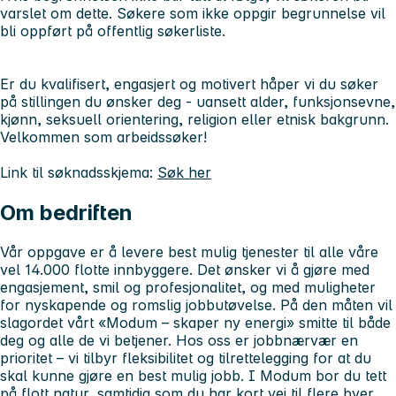
varslet om dette. Søkere som ikke oppgir begrunnelse vil
bli oppført på offentlig søkerliste.
Er du kvalifisert, engasjert og motivert håper vi du søker
på stillingen du ønsker deg - uansett alder, funksjonsevne,
kjønn, seksuell orientering, religion eller etnisk bakgrunn.
Velkommen som arbeidssøker!
Link til søknadsskjema:
Søk her
Om bedriften
Vår oppgave er å levere best mulig tjenester til alle våre
vel 14.000 flotte innbyggere. Det ønsker vi å gjøre med
engasjement, smil og profesjonalitet, og med muligheter
for nyskapende og romslig jobbutøvelse. På den måten vil
slagordet vårt «Modum – skaper ny energi» smitte til både
deg og alle de vi betjener. Hos oss er jobbnærvær en
prioritet – vi tilbyr fleksibilitet og tilrettelegging for at du
skal kunne gjøre en best mulig jobb. I Modum bor du tett
på flott natur, samtidig som du har kort vei til flere byer.