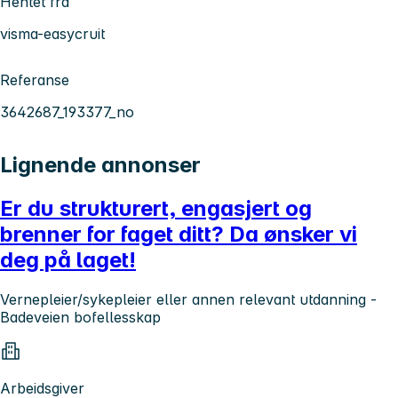
Hentet fra
visma-easycruit
Referanse
3642687_193377_no
Lignende annonser
Er du strukturert, engasjert og
brenner for faget ditt? Da ønsker vi
deg på laget!
Vernepleier/sykepleier eller annen relevant utdanning -
Badeveien bofellesskap
Arbeidsgiver