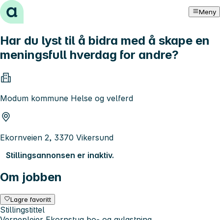
Hopp til innhold
Meny
Har du lyst til å bidra med å skape en
meningsfull hverdag for andre?
Modum kommune Helse og velferd
Ekornveien 2, 3370 Vikersund
Stillingsannonsen er inaktiv.
Om jobben
Lagre favoritt
Stillingstittel
Vernepleier Ekornstua bo- og avlastning