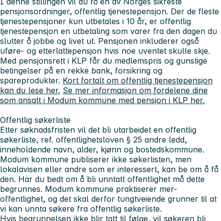
I denne stillingen vil du få en av Norges sikreste
pensjonsordninger, offentlig tjenestepensjon. Der de fleste
tjenestepensjoner kun utbetales i 10 år, er offentlig
tjenestepensjon en utbetaling som varer fra den dagen du
slutter å jobbe og livet ut. Pensjonen inkluderer også
uføre- og etterlattepensjon hvis noe uventet skulle skje.
Med pensjonsrett i KLP får du medlemspris og gunstige
betingelser på en rekke bank, forsikring og
spareprodukter.
Kort fortalt om offentlig tjenestepensjon
kan du lese her.
Se mer informasjon om fordelene dine
som ansatt i Modum kommune med pensjon i KLP her.
Offentlig søkerliste
Etter søknadsfristen vil det bli utarbeidet en offentlig
søkerliste, ref. offentlighetsloven § 25 andre ledd,
inneholdende navn, alder, kjønn og bostedskommune.
Modum kommune publiserer ikke søkerlisten, men
lokalavisen eller andre som er interessert, kan be om å få
den. Har du bedt om å bli unntatt offentlighet må dette
begrunnes. Modum kommune praktiserer mer-
offentlighet, og det skal derfor tungtveiende grunner til at
vi kan unnta søkere fra offentlig søkerliste.
Hvis begrunnelsen ikke blir tatt til følge, vil søkeren bli