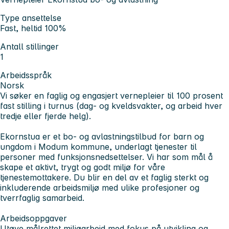
Type ansettelse
Fast, heltid 100%
Antall stillinger
1
Arbeidsspråk
Norsk
Vi søker en faglig og engasjert vernepleier til 100 prosent
fast stilling i turnus (dag- og kveldsvakter, og arbeid hver
tredje eller fjerde helg).
Ekornstua er et bo- og avlastningstilbud for barn og
ungdom i Modum kommune, underlagt tjenester til
personer med funksjonsnedsettelser. Vi har som mål å
skape et aktivt, trygt og godt miljø for våre
tjenestemottakere. Du blir en del av et faglig sterkt og
inkluderende arbeidsmiljø med ulike profesjoner og
tverrfaglig samarbeid.
Arbeidsoppgaver
Utøve målrettet miljøarbeid med fokus på utvikling og