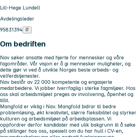
Lill-Hege Lundell
Avdelingsleder
95831394
Om bedriften
Nav søker ansatte med hjerte for mennesker og våre
fagområder. Vår visjon er å gi mennesker muligheter, og
dette gjør vi ved å utvikle Norges beste arbeids- og
velferdstjenester.
Nav består av 22 000 kompetente og engasjerte
medarbeidere. Vi jobber tverrfaglig i sterke fagmiljøer. Hos
oss skal arbeidsmiljøet preges av involvering, åpenhet og
tillit.
Mangfold er viktig i Nav. Mangfold bidrar til bedre
problemløsing, økt kreativitet, større fleksibilitet og styrker
kulturen og arbeidsmiljøet på arbeidsplassen. Vi
oppfordrer derfor kandidater med ulik bakgrunn til å søke
på stillinger hos oss, spesielt om du har hull i CV-en,
innvandrerbakgrunn eller nedsatt funksjonsevne.