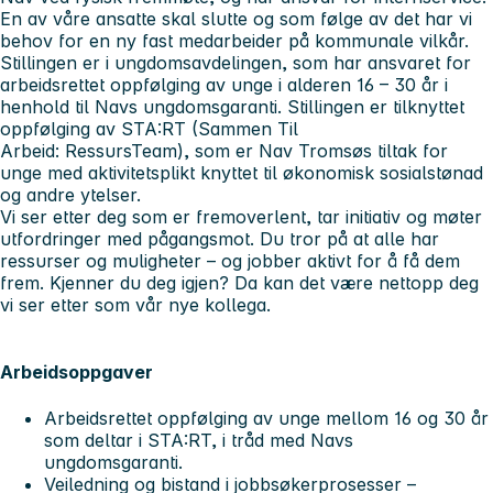
En av våre ansatte skal slutte og som følge av det har vi
behov for
en ny fast medarbeider på kommunale vilkår.
Stillingen er i ungdomsavdelingen, som har ansvaret for
arbeidsrettet oppfølging av unge i alderen 16 – 30 år i
henhold til Navs ungdomsgaranti. Stillingen er tilknyttet
oppfølging av STA:RT (Sammen Til
Arbeid: RessursTeam), som er Nav Tromsøs tiltak for
unge med aktivitetsplikt knyttet til økonomisk sosialstønad
og andre ytelser.
Vi ser etter deg som er fremoverlent, tar initiativ og møter
utfordringer med pågangsmot. Du tror på at alle har
ressurser og muligheter – og jobber aktivt for å få dem
frem. Kjenner du deg igjen? Da kan det være nettopp deg
vi ser etter som vår nye kollega.
Arbeidsoppgaver
Arbeidsrettet oppfølging av unge mellom 16 og 30 år
som deltar i STA:RT, i tråd med Navs
ungdomsgaranti.
Veiledning og bistand i jobbsøkerprosesser –