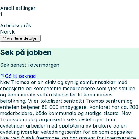
Antall stillinger
1
Arbeidsspråk
Norsk
Vis flere detaljer
Søk på jobben
Søk senest i overmorgen
Gå til søknad
Nav Tromsø er en aktiv og synlig samfunnsaktør med
engasjerte og kompetente medarbeidere som yter statlige
og kommunale velferdstjenester til kommunens
befolkning. Vi er lokalisert sentralt i Tromsø sentrum og
enheten betjener 80 000 innbyggere. Kontoret har ca. 200
medarbeidere, både kommunale og statlige tilsatte. Nav
Tromsø er i dag organisert i seks avdelinger, fem
avdelinger arbeider med oppfølging av brukere og en
avdeling ivaretar veiledningssenter for de som oppsøker
Nav ved fysisk fremmøte, og har ansvar for internservice.