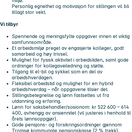
miljø.
Personlig egnethet og motivasjon for stillingen vil bli
tillagt stor vekt.
Vi tilbyr
Spennende og meningsfylte oppgaver innen et viktig
samfunnsområde.
Et arbeidsmiljø preget av engasjerte kolleger, godt
samarbeid og høy trivsel.
Mulighet for fysisk aktivitet i arbeidstiden, samt gode
ordninger for kollegaveiledning og støtte.
Tilgang til el-bil og sykkel som en del av
arbeidshverdagen.
Fleksibel arbeidstid og mulighet for en hybrid
arbeidshverdag – når oppgavene tilsier det.
Stillingsbetegnelse og lønn fastsettes ut fra
utdanning og erfaring.
Lønn for saksbehandler/sosionom: kr 522 600 – 614
400, avhengig av ansiennitet (vil justeres i henhold til
årets lønnsoppgjør).
Gode pensjons- og forsikringsordninger gjennom
Tromsø kommunale pensjonskasse (2 % trekk).