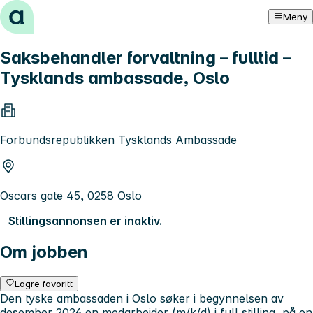
Hopp til innhold
Meny
Saksbehandler forvaltning – fulltid –
Tysklands ambassade, Oslo
Forbundsrepublikken Tysklands Ambassade
Oscars gate 45, 0258 Oslo
Stillingsannonsen er inaktiv.
Om jobben
Lagre favoritt
Den tyske ambassaden i Oslo søker i begynnelsen av
desember 2026 en medarbeider (m/k/d) i full stilling, på en