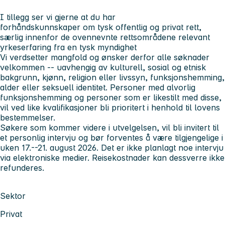
I tillegg ser vi gjerne at du har
forhåndskunnskaper om tysk offentlig og privat rett,
særlig innenfor de ovennevnte rettsområdene relevant
yrkeserfaring fra en tysk myndighet
Vi verdsetter mangfold og ønsker derfor alle søknader
velkommen -- uavhengig av kulturell, sosial og etnisk
bakgrunn, kjønn, religion eller livssyn, funksjonshemming,
alder eller seksuell identitet. Personer med alvorlig
funksjonshemming og personer som er likestilt med disse,
vil ved like kvalifikasjoner bli prioritert i henhold til lovens
bestemmelser.
Søkere som kommer videre i utvelgelsen, vil bli invitert til
et personlig intervju og bør forventes å være tilgjengelige i
uken 17.--21. august 2026. Det er ikke planlagt noe intervju
via elektroniske medier. Reisekostnader kan dessverre ikke
refunderes.
Sektor
Privat