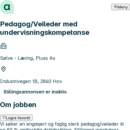
Hopp til innhold
Meny
Pedagog/Veileder med
undervisningskompetanse
Sølve - Læring, Pluss As
Industrivegen 1B, 2860 Hov
Stillingsannonsen er inaktiv.
Om jobben
Lagre favoritt
Vi søker en engasjert og faglig sterk pedagog/veileder til
en 50 % midlertidig deltidsstilling. Stillingen innebærer