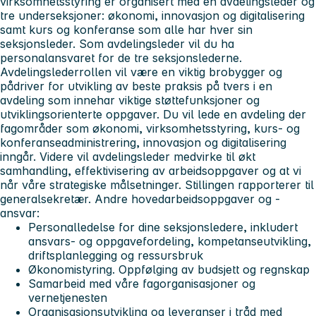
virksomhetsstyring er organisert med en avdelingsleder og
tre underseksjoner: økonomi, innovasjon og digitalisering
samt kurs og konferanse som alle har hver sin
seksjonsleder. Som avdelingsleder vil du ha
personalansvaret for de tre seksjonslederne.
Avdelingslederrollen vil være en viktig brobygger og
pådriver for utvikling av beste praksis på tvers i en
avdeling som innehar viktige støttefunksjoner og
utviklingsorienterte oppgaver. Du vil lede en avdeling der
fagområder som økonomi, virksomhetsstyring, kurs- og
konferanseadministrering, innovasjon og digitalisering
inngår. Videre vil avdelingsleder medvirke til økt
samhandling, effektivisering av arbeidsoppgaver og at vi
når våre strategiske målsetninger. Stillingen rapporterer til
generalsekretær.
Andre hovedarbeidsoppgaver og -
ansvar:
Personalledelse for dine seksjonsledere, inkludert
ansvars- og oppgavefordeling, kompetanseutvikling,
driftsplanlegging og ressursbruk
Økonomistyring. Oppfølging av budsjett og regnskap
Samarbeid med våre fagorganisasjoner og
vernetjenesten
Organisasjonsutvikling og leveranser i tråd med