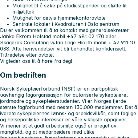
Mulighet til å søke på studiestipender og støtte til
miljøtiltak
Mulighet for delvis hjemmekontoravtale
Sentrale lokaler i Kvadraturen i Oslo sentrum
Du er velkommen til å ta kontakt med generalsekretær
Janka Ekrem Holstad mobil +47 481 02 170 eller
Skagerak Consulting v/Jan Inge Hiorth mobil + 47 911 10
038. Alle henvendelser vil bli behandlet konfidensielt.
Tiltredelse etter avtale.
Vi gleder oss til å høre fra deg!
Om bedriften
Norsk Sykepleierforbund (NSF) er en partipolitisk
uavhengig fagorganisasjon for autoriserte sykepleiere,
jordmødre og sykepleierstudenter. Vi er Norges fjerde
største fagforbund med nesten 130.000 medlemmer. Det å
ivareta sykepleiernes lønns- og arbeidsvilkår, samt faglige
og helsepolitiske interesser er våre viktigste oppgaver.
Vi mener at et godt arbeidsmiljø også er preget av
mangfold, og at medarbeidere med ulike