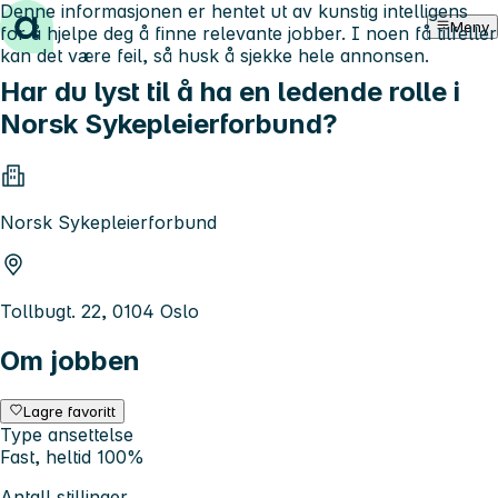
Denne informasjonen er hentet ut av kunstig intelligens
Hopp til innhold
Meny
for å hjelpe deg å finne relevante jobber. I noen få tilfeller
kan det være feil, så husk å sjekke hele annonsen.
Har du lyst til å ha en ledende rolle i
Norsk Sykepleierforbund?
Norsk Sykepleierforbund
Tollbugt. 22, 0104 Oslo
Om jobben
Lagre favoritt
Type ansettelse
Fast, heltid 100%
Antall stillinger