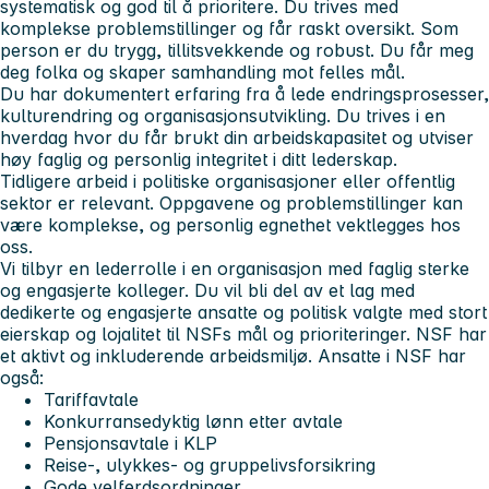
systematisk og god til å prioritere. Du trives med
komplekse problemstillinger og får raskt oversikt. Som
person er du trygg, tillitsvekkende og robust. Du får meg
deg folka og skaper samhandling mot felles mål.
Du har dokumentert erfaring fra å lede endringsprosesser,
kulturendring og organisasjonsutvikling. Du trives i en
hverdag hvor du får brukt din arbeidskapasitet og utviser
høy faglig og personlig integritet i ditt lederskap.
Tidligere arbeid i politiske organisasjoner eller offentlig
sektor er relevant. Oppgavene og problemstillinger kan
være komplekse, og personlig egnethet vektlegges hos
oss.
Vi tilbyr en lederrolle i en organisasjon med faglig sterke
og engasjerte kolleger. Du vil bli del av et lag med
dedikerte og engasjerte ansatte og politisk valgte med stort
eierskap og lojalitet til NSFs mål og prioriteringer. NSF har
et aktivt og inkluderende arbeidsmiljø.
Ansatte i NSF har
også:
Tariffavtale
Konkurransedyktig lønn etter avtale
Pensjonsavtale i KLP
Reise-, ulykkes- og gruppelivsforsikring
Gode velferdsordninger