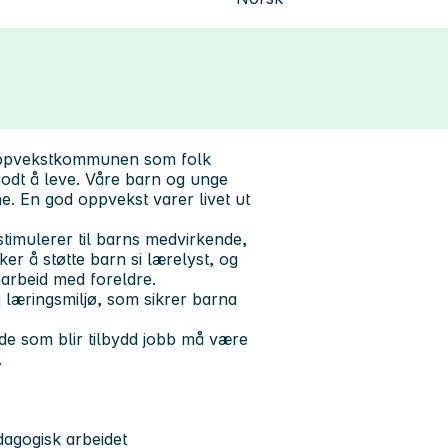
 oppvekstkommunen som folk
 godt å leve. Våre barn og unge
ne. En god oppvekst varer livet ut
imulerer til barns medvirkende,
r å støtte barn si lærelyst, og
amarbeid med foreldre.
g læringsmiljø, som sikrer barna
e som blir tilbydd jobb må være
.
agogisk arbeidet