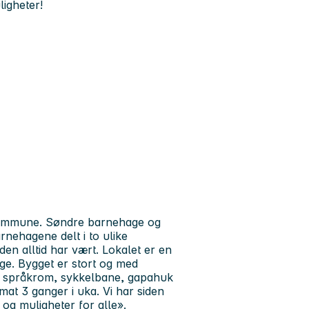
igheter!
 kommune. Søndre barnehage og
arnehagene delt i to ulike
den alltid har vært. Lokalet er en
age. Bygget er stort og med
, språkrom, sykkelbane, gapahuk
at 3 ganger i uka. Vi har siden
 og muligheter for alle».