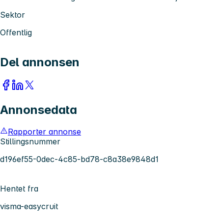
Sektor
Offentlig
Del annonsen
Annonsedata
Rapporter annonse
Stillingsnummer
d196ef55-0dec-4c85-bd78-c8a38e9848d1
Hentet fra
visma-easycruit