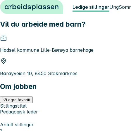
Hopp til innhold
Ledige stillinger
Ung
Somm
Vil du arbeide med barn?
Hadsel kommune Lille-Børøya barnehage
Børøyveien 10, 8450 Stokmarknes
Om jobben
Lagre favoritt
Stillingstittel
Pedagogisk leder
Antall stillinger
1