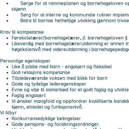
Sørge for at rammeplanen og barnehageloven oppfy
skjønn
Sørg for at interne og kommunale rutiner implem
Bidra til barnas helhetlige utvikling gjennom trivse
Krav til kompetanse
Førskolelærer/barnehagelærer, jf. barnehageloven § 1
Likeverdig med barnehagelærerutdanning er annen tr
høgskolenivå med videreutdanning i barnehagepedago
Personlige egenskaper
Like å jobbe med barn - engasjert og fleksibel
God relasjons kompetanse
Tilstedeværende voksen med blikk for barn
Gode og tydelige lederegenskaper
Evne og vilje til samarbeid for et godt faglig og utvikl
Faglig engasjert
Vi ønsker mangfold og oppfordrer kvalifiserte kandidat
kjønn, etnisitet og funksjonsnivå.
Vi tilbyr
Konkurransedyktige betingelser
Gode pensjons- og forsikringsordninger.