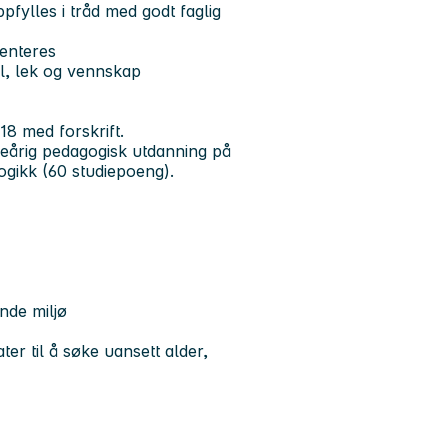
lles i tråd med godt faglig
enteres
l, lek og vennskap
8 med forskrift.
eårig pedagogisk utdanning på
gikk (60 studiepoeng).
ende miljø
er til å søke uansett alder,