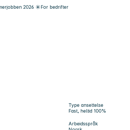
erjobben
2026
☀️
For bedrifter
Type ansettelse
Fast, heltid 100%
Arbeidsspråk
Norsk