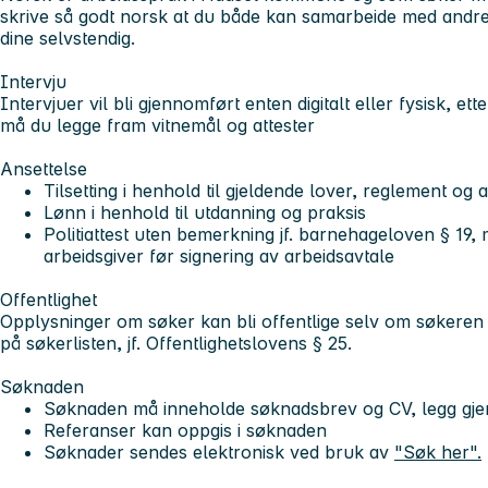
skrive så godt norsk at du både kan samarbeide med andr
dine selvstendig.
Intervju
Intervjuer vil bli gjennomført enten digitalt eller fysisk, et
må du legge fram vitnemål og attester
Ansettelse
Tilsetting i henhold til gjeldende lover, reglement og 
Lønn i henhold til utdanning og praksis
Politiattest uten bemerkning jf. barnehageloven § 19, m
arbeidsgiver før signering av arbeidsavtale
Offentlighet
Opplysninger om søker kan bli offentlige selv om søkeren 
på søkerlisten, jf. Offentlighetslovens § 25.
Søknaden
Søknaden må inneholde søknadsbrev og CV, legg gjer
Referanser kan oppgis i søknaden
Søknader sendes elektronisk ved bruk av
"Søk her".