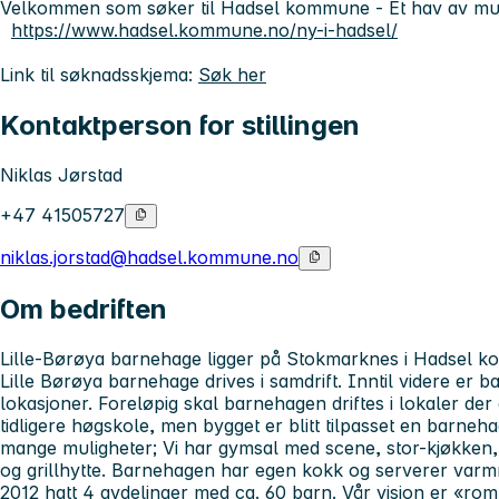
Velkommen som søker til Hadsel kommune - Et hav av mul
https://www.hadsel.kommune.no/ny-i-hadsel/
Link til søknadsskjema:
Søk her
Kontaktperson for stillingen
Niklas Jørstad
+47 41505727
niklas.jorstad@hadsel.kommune.no
Om bedriften
Lille-Børøya barnehage ligger på Stokmarknes i Hadsel
Lille Børøya barnehage drives i samdrift. Inntil videre er b
lokasjoner. Foreløpig skal barnehagen driftes i lokaler der 
tidligere høgskole, men bygget er blitt tilpasset en barneh
mange muligheter; Vi har gymsal med scene, stor-kjøkken
og grillhytte. Barnehagen har egen kokk og serverer varmm
2012 hatt 4 avdelinger med ca. 60 barn. Vår visjon er «rom