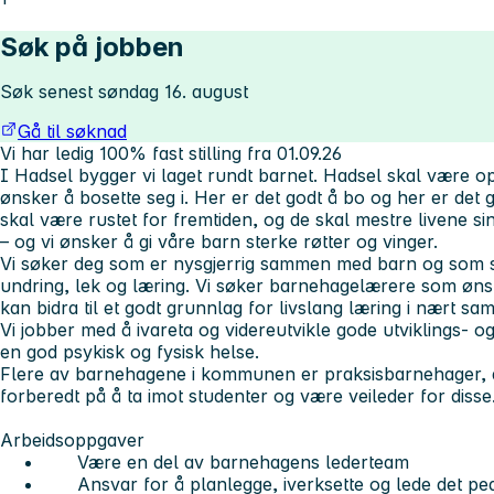
Søk på jobben
Søk senest søndag 16. august
Gå til søknad
Vi har ledig 100% fast stilling fra 01.09.26
I Hadsel bygger vi laget rundt barnet. Hadsel skal være
ønsker å bosette seg i. Her er det godt å bo og her er det
skal være rustet for fremtiden, og de skal mestre livene si
– og vi ønsker å gi våre barn sterke røtter og vinger.
Vi søker deg som er nysgjerrig sammen med barn og som st
undring, lek og læring. Vi søker barnehagelærere som ønske
kan bidra til et godt grunnlag for livslang læring i nært s
Vi jobber med å ivareta og videreutvikle gode utviklings- o
en god psykisk og fysisk helse.
Flere av barnehagene i kommunen er praksisbarnehager, d
forberedt på å ta imot studenter og være veileder for disse
Arbeidsoppgaver
Være en del av barnehagens lederteam
Ansvar for å planlegge, iverksette og lede det ped