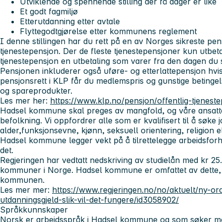
Utviklende og spennende stilling der få dager er like
Et godt fagmiljø
Etterutdanning etter avtale
Flyttegodtgjørelse etter kommunens reglement
I denne stillingen har du rett på en av Norges sikreste pen
tjenestepensjon. Der de fleste tjenestepensjoner kun utbetal
tjenestepensjon en utbetaling som varer fra den dagen du sl
Pensjonen inkluderer også uføre- og etterlattepensjon hvi
pensjonsrett i KLP får du medlemspris og gunstige betingel
og spareprodukter.
Les mer her:
https://www.klp.no/pensjon/offentlig-tjeneste
Hadsel kommune skal preges av mangfold, og våre ansatt
befolkning. Vi oppfordrer alle som er kvalifisert til å søke
alder,funksjonsevne, kjønn, seksuell orientering, religion 
Hadsel kommune legger vekt på å tilrettelegge arbeidsfo
det.
Regjeringen har vedtatt nedskriving av studielån med kr 25.
kommuner i Norge. Hadsel kommune er omfattet av dette, u
kommunen.
Les mer mer:
https://www.regjeringen.no/no/aktuelt/ny-ord
utdanningsgjeld-slik-vil-det-fungere/id3058902/
Språkkunnskaper
Norsk er arbeidsspråk i Hadsel kommune og som søker m