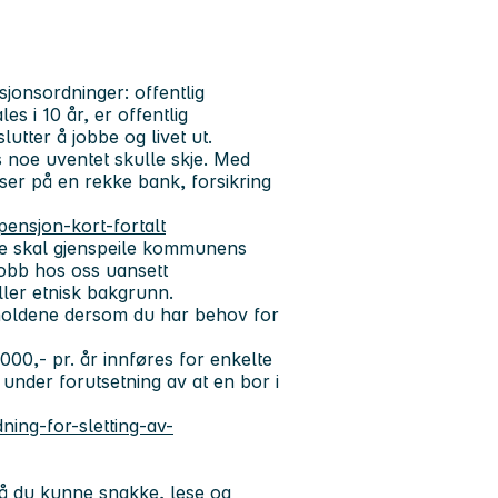
sjonsordninger: offentlig
es i 10 år, er offentlig
utter å jobbe og livet ut.
s noe uventet skulle skje. Med
ser på en rekke bank, forsikring
pensjon-kort-fortalt
e skal gjenspeile kommunens
 jobb hos oss uansett
eller etnisk bakgrunn.
rholdene dersom du har behov for
000,- pr. år innføres for enkelte
nder forutsetning av at en bor i
ning-for-sletting-av-
å du kunne snakke, lese og