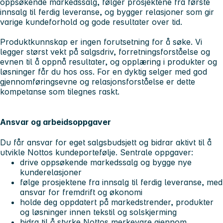
oppsøkende markedssalg, følger prosjektene fra første
innsalg til ferdig leveranse, og bygger relasjoner som gir
varige kundeforhold og gode resultater over tid.
Produktkunnskap er ingen forutsetning for å søke. Vi
legger størst vekt på salgsdriv, forretningsforståelse og
evnen til å oppnå resultater, og opplæring i produkter og
løsninger får du hos oss. For en dyktig selger med god
gjennomføringsevne og relasjonsforståelse er dette
kompetanse som tilegnes raskt.
Ansvar og arbeidsoppgaver
Du får ansvar for eget salgsbudsjett og bidrar aktivt til å
utvikle Nottos kundeportefølje. Sentrale oppgaver:
drive oppsøkende markedssalg og bygge nye
kunderelasjoner
følge prosjektene fra innsalg til ferdig leveranse, med
ansvar for fremdrift og økonomi
holde deg oppdatert på markedstrender, produkter
og løsninger innen tekstil og solskjerming
bidra til å styrke Nottos merkevare gjennom