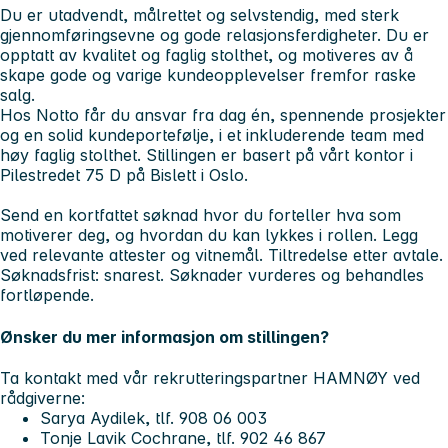
Du er utadvendt, målrettet og selvstendig, med sterk
gjennomføringsevne og gode relasjonsferdigheter. Du er
opptatt av kvalitet og faglig stolthet, og motiveres av å
skape gode og varige kundeopplevelser fremfor raske
salg.
Hos Notto får du ansvar fra dag én, spennende prosjekter
og en solid kundeportefølje, i et inkluderende team med
høy faglig stolthet. Stillingen er basert på vårt kontor i
Pilestredet 75 D på Bislett i Oslo.
Send en kortfattet søknad hvor du forteller hva som
motiverer deg, og hvordan du kan lykkes i rollen. Legg
ved relevante attester og vitnemål. Tiltredelse etter avtale.
Søknadsfrist: snarest.
Søknader vurderes og behandles
fortløpende.
Ønsker du mer informasjon om stillingen?
Ta kontakt med vår rekrutteringspartner HAMNØY ved
rådgiverne:
Sarya Aydilek, tlf. 908 06 003
Tonje Lavik Cochrane, tlf. 902 46 867