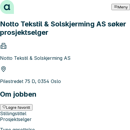
Hopp til innhold
Meny
Notto Tekstil & Solskjerming AS søker
prosjektselger
Notto Tekstil & Solskjerming AS
Pilestredet 75 D, 0354 Oslo
Om jobben
Lagre favoritt
Stillingstittel
Prosjektselger
Type ansettelse