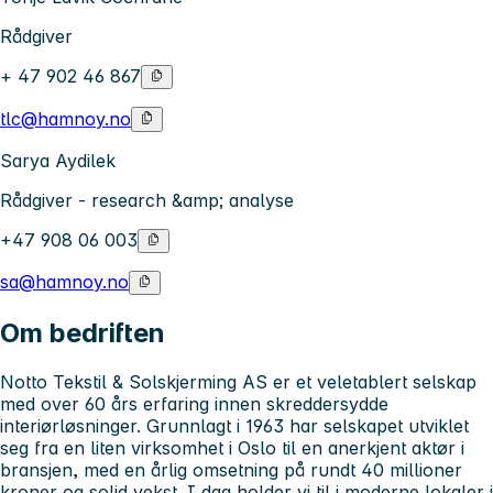
Rådgiver
+ 47 902 46 867
tlc@hamnoy.no
Sarya Aydilek
Rådgiver - research &amp; analyse
+47 908 06 003
sa@hamnoy.no
Om bedriften
Notto Tekstil & Solskjerming AS er et veletablert selskap
med over 60 års erfaring innen skreddersydde
interiørløsninger. Grunnlagt i 1963 har selskapet utviklet
seg fra en liten virksomhet i Oslo til en anerkjent aktør i
bransjen, med en årlig omsetning på rundt 40 millioner
kroner og solid vekst. I dag holder vi til i moderne lokaler i