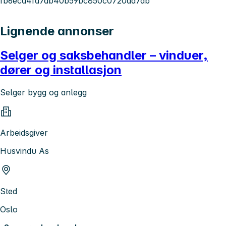
fb6eca4fa7ab40b59bc850c0720ad7db
Lignende annonser
Selger og saksbehandler – vinduer,
dører og installasjon
Selger bygg og anlegg
Arbeidsgiver
Husvindu As
Sted
Oslo