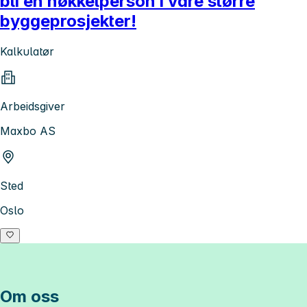
bli en nøkkelperson i våre større
byggeprosjekter!
Kalkulatør
Arbeidsgiver
Maxbo AS
Sted
Oslo
Om oss