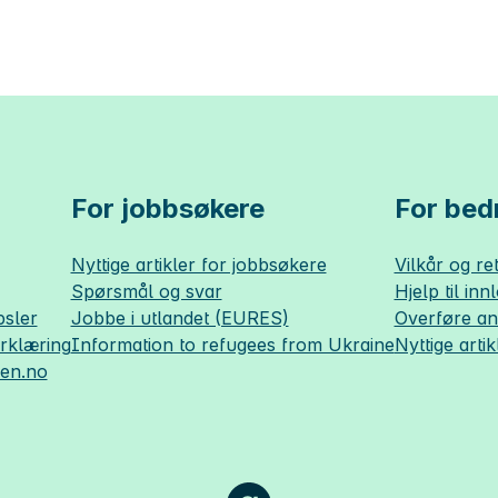
For jobbsøkere
For bedr
Nyttige artikler for jobbsøkere
Vilkår og ret
Spørsmål og svar
Hjelp til inn
sler
Jobbe i utlandet (EURES)
Overføre a
erklæring
Information to refugees from Ukraine
Nyttige artik
sen.no