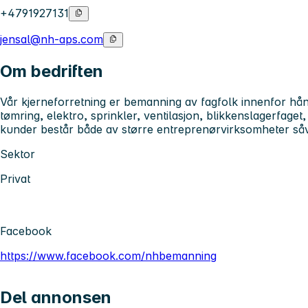
+4791927131
jensal@nh-aps.com
Om bedriften
Vår kjerneforretning er bemanning av fagfolk innenfor hå
tømring, elektro, sprinkler, ventilasjon, blikkenslagerfaget
kunder består både av større entreprenørvirksomheter så
Sektor
Privat
Facebook
https://www.facebook.com/nhbemanning
Del annonsen