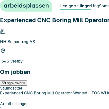
Hopp til innhold
Ledige stillinger
Ung
Somm
Experienced CNC Boring Mill Operat
NH Bemanning AS
1543 Vestby
Om jobben
Lagre favoritt
Stillingstittel
Experienced CNC Boring Mill Operator Wanted – TOS WH
Antall stillinger
1