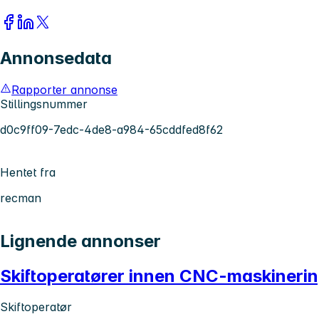
Annonsedata
Rapporter annonse
Stillingsnummer
d0c9ff09-7edc-4de8-a984-65cddfed8f62
Hentet fra
recman
Lignende annonser
Skiftoperatører innen CNC-maskineri
Skiftoperatør