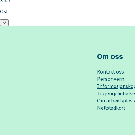
Sted
Oslo
Om oss
Kontakt oss
Personvern
Informasjonskap
Tilgjengelighets
Om
arbeidsplas
Nettstedkart