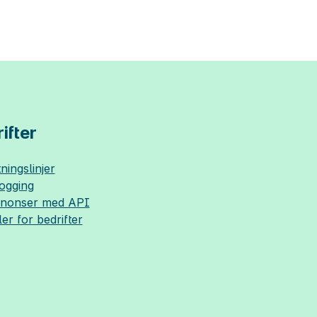
ifter
ningslinjer
logging
nnonser med API
ler for bedrifter