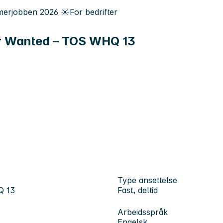
erjobben
2026
☀️
For bedrifter
or Wanted – TOS WHQ 13
Type ansettelse
Q 13
Fast, deltid
Arbeidsspråk
Engelsk