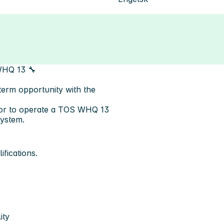
WHQ 13 🔧
erm opportunity with the
ator to operate a TOS WHQ 13
system.
fications.
ity