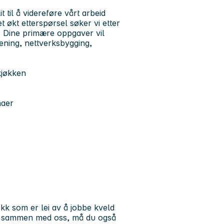
t til å videreføre vårt arbeid
økt etterspørsel søker vi etter
. Dine primære oppgaver vil
rening, nettverksbygging,
kjøkken
naer
kk som er lei av å jobbe kveld
kes sammen med oss, må du også