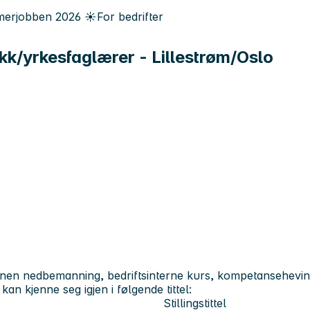
erjobben
2026
☀️
For bedrifter
k/yrkesfaglærer - Lillestrøm/Oslo
nnen nedbemanning, bedriftsinterne kurs, kompetanseheving
an kjenne seg igjen i følgende tittel:
Stillingstittel