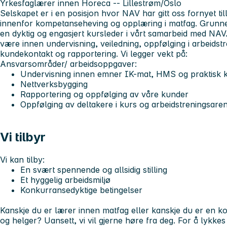
Yrkesfaglærer innen Horeca -- Lillestrøm/Oslo
Selskapet er i en posisjon hvor NAV har gitt oss fornyet tilli
innenfor kompetanseheving og opplæring i matfag. Grunnet 
en dyktig og engasjert kursleder i vårt samarbeid med NAV
være innen undervisning, veiledning, oppfølging i arbeidst
kundekontakt og rapportering. Vi legger vekt på:
Ansvarsområder/ arbeidsoppgaver:
Undervisning innen emner IK-mat, HMS og praktisk 
Nettverksbygging
Rapportering og oppfølging av våre kunder
Oppfølging av deltakere i kurs og arbeidstreningsare
Vi tilbyr
Vi kan tilby:
En svært spennende og allsidig stilling
Et hyggelig arbeidsmiljø
Konkurransedyktige betingelser
Kanskje du er lærer innen matfag eller kanskje du er en ko
og helger? Uansett, vi vil gjerne høre fra deg. For å lyk