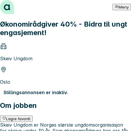
Hopp til innhold
Meny
Økonomirådgiver 40% - Bidra til ungt
engasjement!
Skeiv Ungdom
Oslo
Stillingsannonsen er inaktiv.
Om jobben
Lagre favoritt
Skeiv Ungdom er Norges største ungdomsorganisasjon
for skeive under 30 år. Som økonomirådgiver hos oss får