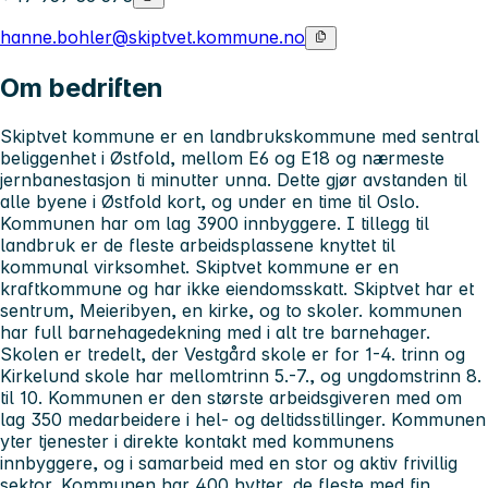
hanne.bohler@skiptvet.kommune.no
Om bedriften
Skiptvet kommune er en landbrukskommune med sentral
beliggenhet i Østfold, mellom E6 og E18 og nærmeste
jernbanestasjon ti minutter unna. Dette gjør avstanden til
alle byene i Østfold kort, og under en time til Oslo.
Kommunen har om lag 3900 innbyggere. I tillegg til
landbruk er de fleste arbeidsplassene knyttet til
kommunal virksomhet. Skiptvet kommune er en
kraftkommune og har ikke eiendomsskatt. Skiptvet har et
sentrum, Meieribyen, en kirke, og to skoler. kommunen
har full barnehagedekning med i alt tre barnehager.
Skolen er tredelt, der Vestgård skole er for 1-4. trinn og
Kirkelund skole har mellomtrinn 5.-7., og ungdomstrinn 8.
til 10. Kommunen er den største arbeidsgiveren med om
lag 350 medarbeidere i hel- og deltidsstillinger. Kommunen
yter tjenester i direkte kontakt med kommunens
innbyggere, og i samarbeid med en stor og aktiv frivillig
sektor. Kommunen har 400 hytter, de fleste med fin