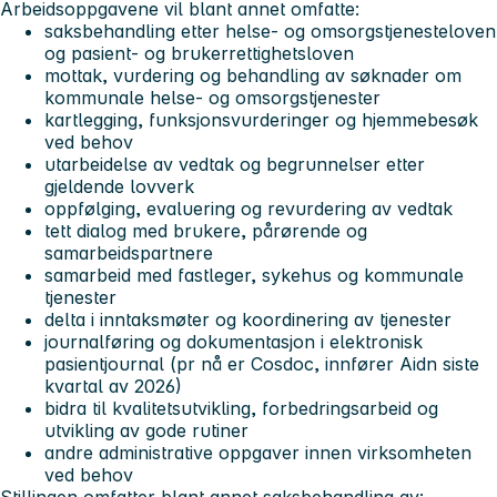
Arbeidsoppgavene vil blant annet omfatte:
saksbehandling etter helse- og omsorgstjenesteloven
og pasient- og brukerrettighetsloven
mottak, vurdering og behandling av søknader om
kommunale helse- og omsorgstjenester
kartlegging, funksjonsvurderinger og hjemmebesøk
ved behov
utarbeidelse av vedtak og begrunnelser etter
gjeldende lovverk
oppfølging, evaluering og revurdering av vedtak
tett dialog med brukere, pårørende og
samarbeidspartnere
samarbeid med fastleger, sykehus og kommunale
tjenester
delta i inntaksmøter og koordinering av tjenester
journalføring og dokumentasjon i elektronisk
pasientjournal (pr nå er Cosdoc, innfører Aidn siste
kvartal av 2026)
bidra til kvalitetsutvikling, forbedringsarbeid og
utvikling av gode rutiner
andre administrative oppgaver innen virksomheten
ved behov
Stillingen omfatter blant annet saksbehandling av: