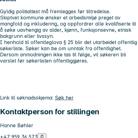
Gyldig politiattest må fremlegges før tiltredelse.
Skiptvet kommune ønsker et arbeidsmiljø preget av
mangfold og inkludering, og oppfordrer alle kvalifiserte til
å søke uavhengig av alder, kjønn, funksjonsevne, etnisk
bakgrunn eller livssyn.
I henhold til offentleglova § 25 blir det utarbeidet offentlig
søkerliste. Søker kan be om unntak fra offentlighet.
Dersom anmodningen ikke tas til følge, vil søkeren bli
varslet før søkerlisten offentliggjøres.
Link til søknadsskjema:
Søk her
Kontaktperson for stillingen
Hanne Bøhler
+47 959 36 573