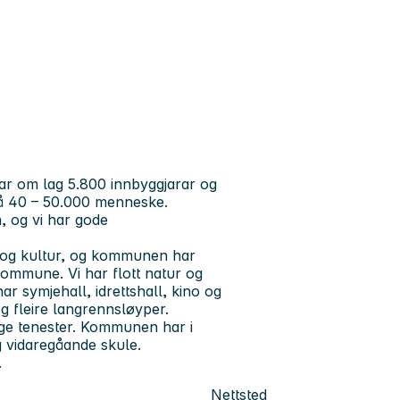
 om lag 5.800 innbyggjarar og
på 40 – 50.000 menneske.
, og vi har gode
tt og kultur, og kommunen har
mmune. Vi har flott natur og
har symjehall, idrettshall, kino og
og fleire langrennsløyper.
ge tenester. Kommunen har i
g vidaregåande skule.
.
Nettsted