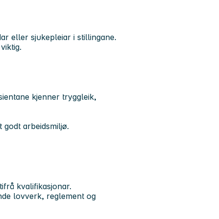
 eller sjukepleiar i stillingane.
iktig.
ientane kjenner tryggleik,
 godt arbeidsmiljø.
frå kvalifikasjonar.
ande lovverk, reglement og