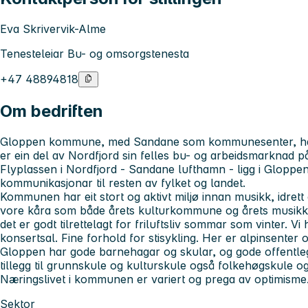
Eva Skrivervik-Alme
Tenesteleiar Bu- og omsorgstenesta
+47 48894818
Om bedriften
Gloppen kommune, med Sandane som kommunesenter, har
er ein del av Nordfjord sin felles bu- og arbeidsmarknad 
Flyplassen i Nordfjord - Sandane lufthamn - ligg i Gloppen
kommunikasjonar til resten av fylket og landet.
Kommunen har eit stort og aktivt miljø innan musikk, idre
vore kåra som både årets kulturkommune og årets musikko
det er godt tilrettelagt for friluftsliv sommar som vinter. Vi 
konsertsal. Fine forhold for stisykling. Her er alpinsenter 
Gloppen har gode barnehagar og skular, og gode offentle
tillegg til grunnskule og kulturskule også folkehøgskule o
Næringslivet i kommunen er variert og prega av optimisme
Sektor