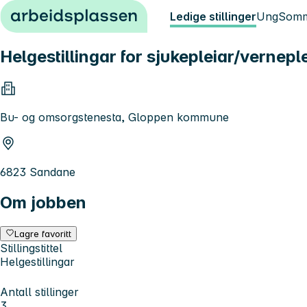
Hopp til innhold
Ledige stillinger
Ung
Somm
Helgestillingar for sjukepleiar/vernep
Bu- og omsorgstenesta, Gloppen kommune
6823 Sandane
Om jobben
Lagre favoritt
Stillingstittel
Helgestillingar
Antall stillinger
3