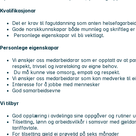
Kvalifikasjonar
Det er krav til fagutdanning som anten helsefagarbeidar
Gode norskkunnskapar både munnleg og skriftleg er v
Personlege eigenskapar vil bli vektlagt.
Personlege eigenskapar
Vi ønskjer oss medarbeidarar som er opptatt av at pas
respekt, trivsel og ivaretaking av eigne behov.
Du må kunne vise omsorg, empati og respekt.
Vi ønskjer oss medarbeidarar som kan medverke til eit
Interesse for å jobbe med mennesker
God samarbeidsevne
Vi tilbyr
God opplæring i avdelinga sine oppgåver og rutiner uti
Tilsetting, lønn og arbeidsvilkår i samsvar med gjeld
tariffavtale.
For tilsetting gjeld ei prøvetid på seks månader