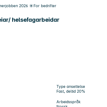
erjobben
2026
☀️
For bedrifter
leiar/ helsefagarbeidar
Type ansettelse
Fast, deltid 20%
Arbeidsspråk
Norsk