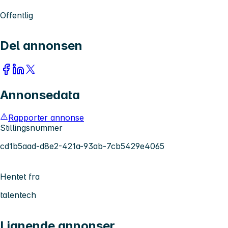
Offentlig
Del annonsen
Annonsedata
Rapporter annonse
Stillingsnummer
cd1b5aad-d8e2-421a-93ab-7cb5429e4065
Hentet fra
talentech
Lignende annonser