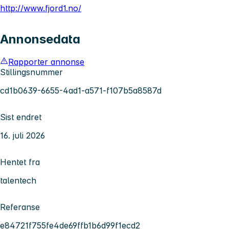
http://www.fjord1.no/
Annonsedata
Rapporter annonse
Stillingsnummer
cd1b0639-6655-4ad1-a571-f107b5a8587d
Sist endret
16. juli 2026
Hentet fra
talentech
Referanse
e84721f755fe4de69ffb1b6d99f1ecd2