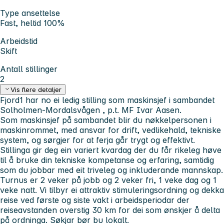
Type ansettelse
Fast, heltid 100%
Arbeidstid
Skift
Antall stillinger
2
Vis flere detaljer
Fjord1 har no ei ledig stilling som maskinsjef i sambandet
Solholmen-Mordalsvågen , p.t. MF Ivar Aasen.
Som maskinsjef på sambandet blir du nøkkelpersonen i
maskinrommet, med ansvar for drift, vedlikehald, tekniske
system, og sørgjer for at ferja går trygt og effektivt.
Stillinga gir deg ein variert kvardag der du får rikeleg høve
til å bruke din tekniske kompetanse og erfaring, samtidig
som du jobbar med eit triveleg og inkluderande mannskap.
Turnus er 2 veker på jobb og 2 veker fri, 1 veke dag og 1
veke natt. Vi tilbyr ei attraktiv stimuleringsordning og dekka
reise ved første og siste vakt i arbeidsperiodar der
reiseavstanden overstig 30 km for dei som ønskjer å delta
på ordninga. Søkjar bør bu lokalt.