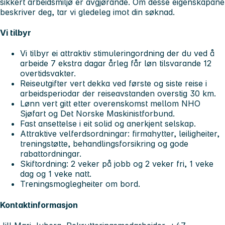
sikkert arbeidsmiljø er avgjørande. Om desse eigenskapane
beskriver deg, tar vi gledeleg imot din søknad.
Vi tilbyr
Vi tilbyr ei attraktiv stimuleringordning der du ved å
arbeide 7 ekstra dagar årleg får løn tilsvarande 12
overtidsvakter.
Reiseutgifter vert dekka ved første og siste reise i
arbeidsperiodar der reiseavstanden overstig 30 km.
Lønn vert gitt etter overenskomst mellom NHO
Sjøfart og Det Norske Maskinistforbund.
Fast ansettelse i eit solid og anerkjent selskap.
Attraktive velferdsordningar: firmahytter, leiligheiter,
treningstøtte, behandlingsforsikring og gode
rabattordningar.
Skiftordning: 2 veker på jobb og 2 veker fri, 1 veke
dag og 1 veke natt.
Treningsmoglegheiter om bord.
Kontaktinformasjon