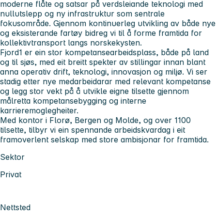
moderne flåte og satsar på verdsleiande teknologi med
nullutslepp og ny infrastruktur som sentrale
fokusområde. Gjennom kontinuerleg utvikling av både nye
og eksisterande fartøy bidreg vi til å forme framtida for
kollektivtransport langs norskekysten.
Fjord1 er ein stor kompetansearbeidsplass, både på land
og til sjøs, med eit breitt spekter av stillingar innan blant
anna operativ drift, teknologi, innovasjon og miljø. Vi ser
stadig etter nye medarbeidarar med relevant kompetanse
og legg stor vekt på å utvikle eigne tilsette gjennom
målretta kompetansebygging og interne
karrieremoglegheiter.
Med kontor i Florø, Bergen og Molde, og over 1100
tilsette, tilbyr vi ein spennande arbeidskvardag i eit
framoverlent selskap med store ambisjonar for framtida.
Sektor
Privat
Nettsted