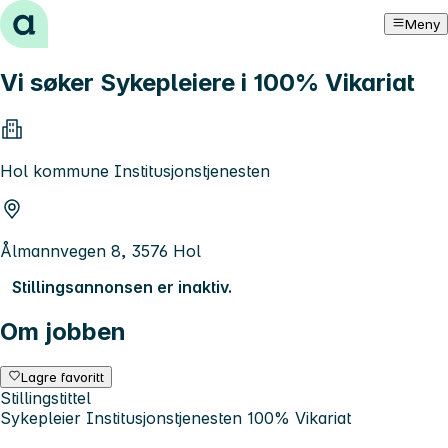
Hopp til innhold
Meny
Vi søker Sykepleiere i 100% Vikariat
Hol kommune Institusjonstjenesten
Ålmannvegen 8, 3576 Hol
Stillingsannonsen er inaktiv.
Om jobben
Lagre favoritt
Stillingstittel
Sykepleier Institusjonstjenesten 100% Vikariat