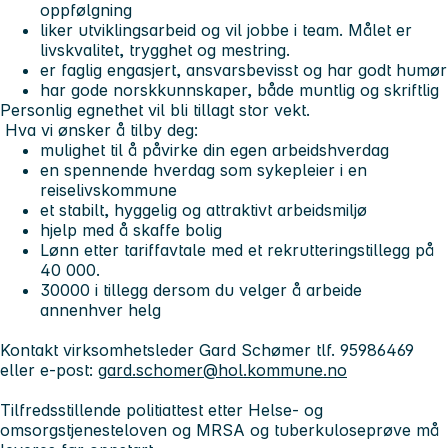
oppfølgning
liker utviklingsarbeid og vil jobbe i team. Målet er
livskvalitet, trygghet og mestring.
er faglig engasjert, ansvarsbevisst og har godt humør
har gode norskkunnskaper, både muntlig og skriftlig
Personlig egnethet vil bli tillagt stor vekt.
Hva vi ønsker å tilby deg:
mulighet til å påvirke din egen arbeidshverdag
en spennende hverdag som sykepleier i en
reiselivskommune
et stabilt, hyggelig og attraktivt arbeidsmiljø
hjelp med å skaffe bolig
Lønn etter tariffavtale med et rekrutteringstillegg på
40 000.
30000 i tillegg dersom du velger å arbeide
annenhver helg
Kontakt virksomhetsleder Gard Schømer tlf. 95986469
eller e-post:
gard.schomer@hol.kommune.no
Tilfredsstillende politiattest etter Helse- og
omsorgstjenesteloven og MRSA og tuberkuloseprøve må