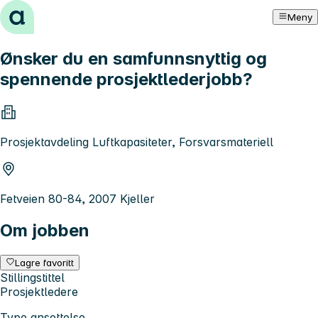
Hopp til innhold
Meny
Ønsker du en samfunnsnyttig og
spennende prosjektlederjobb?
Prosjektavdeling Luftkapasiteter, Forsvarsmateriell
Fetveien 80-84, 2007 Kjeller
Om jobben
Lagre favoritt
Stillingstittel
Prosjektledere
Type ansettelse