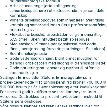
militærteknologiske fagmiljø
Arbeide med engasjerte kollegaer og
samarbeidspartnere i et inkluderende miljø som deler
kunnskap
Varierte arbeidsoppgaver som innebærer tverrfaglig
kontakt og samarbeid innen flere profesjonsområder,
militært og sivilt
Fleksibel arbeidstid, arbeidstiden er gjennomsnittlig
37,5 timer i uken inkludert betalt spisepause
Medlemskap i Statens pensjonskasse med gode
låne-, pensjons- og forsikringsordninger (Se spk.no)
Bedriftshelsetjeneste
Gode velferdsordninger, blant annet mulighet for
trening i arbeidstiden med tilgang til treningsfasiliteter
Gode parkeringsmuligheter og nærhet til offentlig
kommunikasjon
Stillingen lønnes etter Statens lønnsregulativ som
prosjektleder kode 1113 lønnsspenn fra kroner 700 000 til
910 000 brutto pr år. Lønnsplassering etter kvalifikasjoner.
For spesielt godt kvalifiserte søkere kan høyere lønn
vurderes. Det trekkes to prosent lovbestemt innskudd til
Statens pensjonskasse.
Våre ansatte kjenner seg igjen i etiske retningslinjer for