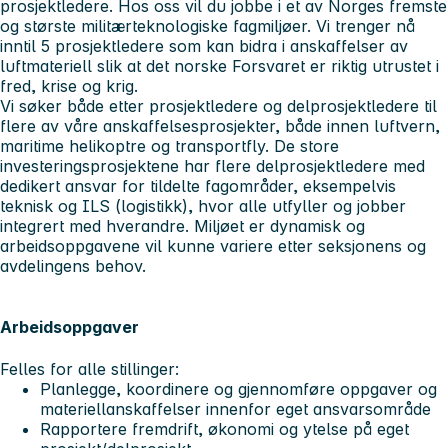
prosjektledere. Hos oss vil du jobbe i et av Norges fremste
og største militærteknologiske fagmiljøer. Vi trenger nå
inntil 5 prosjektledere som kan bidra i anskaffelser av
luftmateriell slik at det norske Forsvaret er riktig utrustet i
fred, krise og krig.
Vi søker både etter prosjektledere og delprosjektledere til
flere av våre anskaffelsesprosjekter, både innen luftvern,
maritime helikoptre og transportfly. De store
investeringsprosjektene har flere delprosjektledere med
dedikert ansvar for tildelte fagområder, eksempelvis
teknisk og ILS (logistikk), hvor alle utfyller og jobber
integrert med hverandre. Miljøet er dynamisk og
arbeidsoppgavene vil kunne variere etter seksjonens og
avdelingens behov.
Arbeidsoppgaver
Felles for alle stillinger:
Planlegge, koordinere og gjennomføre oppgaver og
materiellanskaffelser innenfor eget ansvarsområde
Rapportere fremdrift, økonomi og ytelse på eget