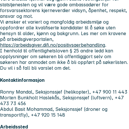
statstjenesten og vil være gode ambassadører for
forsvarssektorens kjerneverdier vidsyn, åpenhet, respekt,
ansvar og mot.
Vi ønsker et variert og mangfoldig arbeidsmiljø og
oppfordrer alle kvalifiserte kandidater til å søke uten
hensyn til alder, kjønn og bakgrunn. Les mer om kravene
på arbeidsgiverportalen,
https://arbeidsgiver.difi.no/positivsaerbehandling
.
I henhold til offentlighetsloven § 25 andre ledd kan
opplysninger om søkeren bli offentliggjort selv om
søkeren har anmodet om ikke å bli oppført på søkerlisten.
Du vil i så fall bli varslet om det.
Kontaktinformasjon
Ronny Mandal, Seksjonssjef (helikopter), +47 900 11 443
Morten Bunkholt Haslekås, Seksjonssjef (luftvern), +47
473 73 456
Abdul Basit Mohammad, Seksjonssjef (droner og
transportfly), +47 920 15 148
Arbeidssted