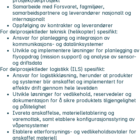
prosjekt/delprosjekt
Samarbeide med Forsvaret, fagmiljøer,
samarbeidspartnere og leverandører nasjonalt og
internasjonalt
Oppfølging av kontrakter og leverandører
For delprosjektleder teknisk (helikopter) spesifikt:
Ansvar for planlegging og integrasjon av
kommunikasjons- og datalinksystemer
Utvikle og implementere løsninger for planlegging av
flyoppdrag (mission support) og analyse av sensor-
og driftsdata
For delprosjektleder logistikk (ILS) spesifikt:
Ansvar for logistikkløsning, herunder at produkter
og systemer blir anskaffet og implementert for
effektiv drift gjennom hele levetiden
Utvikle løsninger for vedlikehold, reservedeler og
dokumentasjon for å sikre produktets tilgjengelighet
og pålitelighet
Ivareta anskaffelse, materielletablering og
varemottak, samt etablere konfigurasjonsstyring av
våpensystemer
Etablere etterforsynings- og vedlikeholdsavtaler for
anskaffet materiell