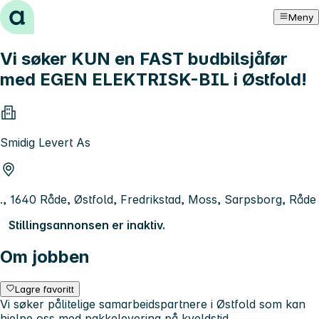
Hopp til innhold
Meny
Vi søker KUN en FAST budbilsjåfør
med EGEN ELEKTRISK-BIL i Østfold!
Smidig Levert As
., 1640 Råde, Østfold, Fredrikstad, Moss, Sarpsborg, Råde
Stillingsannonsen er inaktiv.
Om jobben
Lagre favoritt
Vi søker pålitelige samarbeidspartnere i Østfold som kan
hjelpe oss med pakkelevering på kveldstid.