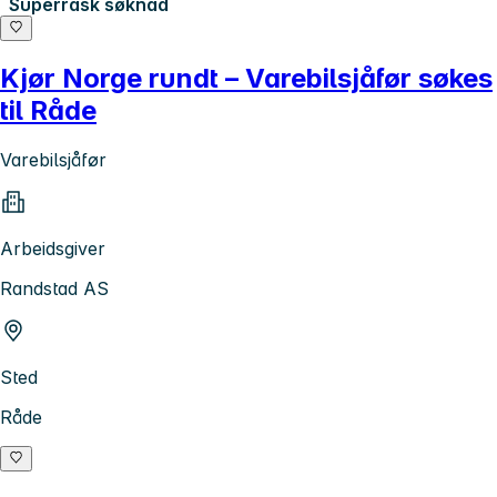
Superrask søknad
Kjør Norge rundt – Varebilsjåfør søkes
til Råde
Varebilsjåfør
Arbeidsgiver
Randstad AS
Sted
Råde