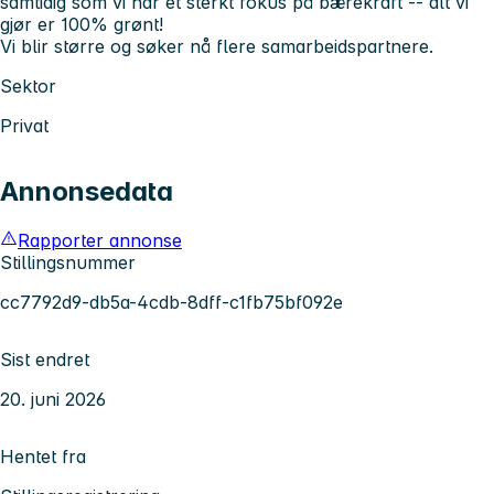
samtidig som vi har et sterkt fokus på bærekraft -- alt vi
gjør er 100% grønt!
Vi blir større og søker nå flere samarbeidspartnere.
Sektor
Privat
Annonsedata
Rapporter annonse
Stillingsnummer
cc7792d9-db5a-4cdb-8dff-c1fb75bf092e
Sist endret
20. juni 2026
Hentet fra