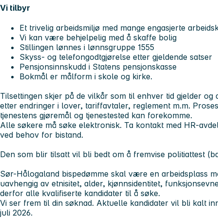
Vi tilbyr
Et trivelig arbeidsmiljø med mange engasjerte arbeids
Vi kan være behjelpelig med å skaffe bolig
Stillingen lønnes i lønnsgruppe 1555
Skyss- og telefongodtgjørelse etter gjeldende satser
Pensjonsinnskudd i Statens pensjonskasse
Bokmål er målform i skole og kirke.
Tilsettingen skjer på de vilkår som til enhver tid gjelder og
etter endringer i lover, tariffavtaler, reglement m.m. Pros
tjenestens gjøremål og tjenestested kan forekomme.
Alle søkere må søke elektronisk. Ta kontakt med HR-avd
ved behov for bistand.
Den som blir tilsatt vil bli bedt om å fremvise politiattest 
Sør-Hålogaland bispedømme skal være en arbeidsplass me
uavhengig av etnisitet, alder, kjønnsidentitet, funksjonsevn
derfor alle kvalifiserte kandidater til å søke.
Vi ser frem til din søknad. Aktuelle kandidater vil bli kalt i
juli 2026.