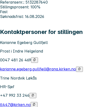
Referansenr.: 5132287640
Stillingsprosent: 100%
Fast
Søknadsfrist: 16.08.2026
Kontaktpersoner for stillingen
Karianne Egeberg Gullfjell
Prost i Indre Helgeland
0047 481 26 469
karianne.egeberg.gullfjell@rana.kirken.no
Trine Nordvik Løkås
HR-Sjef
+47 992 33 246
tl447@kirken.no