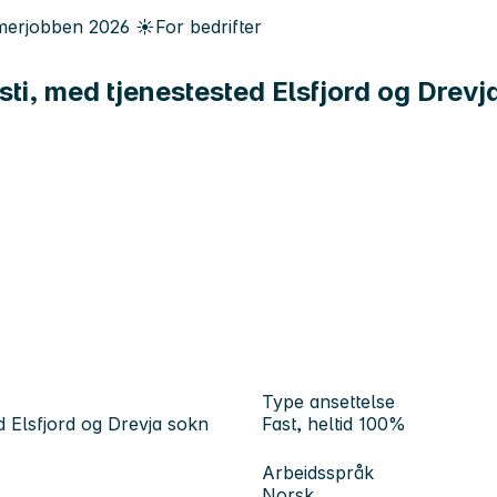
erjobben
2026
☀️
For bedrifter
ti, med tjenestested Elsfjord og Drevj
Type ansettelse
 Elsfjord og Drevja sokn
Fast, heltid 100%
Arbeidsspråk
Norsk