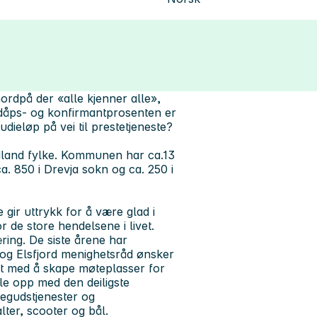
rdpå der «alle kjenner alle»,
 dåps- og konfirmantprosenten er
udieløp på vei til prestetjeneste?
rdland fylke. Kommunen har ca.13
a. 850 i Drevja sokn og ca. 250 i
gir uttrykk for å være glad i
r de store hendelsene i livet.
ing. De siste årene har
 og Elsfjord menighetsråd ønsker
det med å skape møteplasser for
ille opp med den deiligste
utegudstjenester og
ter, scooter og bål.