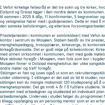
I Vefsn kirkelige fellesråd er det tre sokn og tre kirker, hv
Elsfjord og Drevja ligger i den nordre delen av kommunen. 
til sammen i 2025 8 dåp, 11 konfirmanter, 5 begravelser og
og velsignelse hører med i gudstjenesten. Dette er med å m
den samiske befolkningen, og etterleve forsoningsarbeid
Prestetjenesten i kommunen er samlokalisert med Vefsn kirk
kontor i sentrum av Mosjøen. Staben består av tre prester,
menighetspedagog, trosopplærer, kirkeverge, to kontorsekr
kirkegårdsansatte. Det er godt miljø på kirkekontoret. Kir
med annen virksomhet i kommunen, men med gode møtelok
Mye aktivitet foregår i Mosjøen, men folk som bor i bygde
Mosjøen finner vi Dolstad menighetshus der ulike sangakti
andre møter og treff foregår.
Stillingen er fast og lyses også ut som en rekrutteringsstil
under utdanning. I stillingen er det satt av tid til studier, 
stillingen kan du mangle maksimalt 120 studiepoeng på å o
menighetsprester. Det gis inntil 4 år f å fullføre studiene. V
sammen med arbeidsgiver og studiested en individuell plan
arbeidsmengde. Underveis i studiet følger du programmet for
i tillegg oppfølging av en personlig mentor som er en erfar