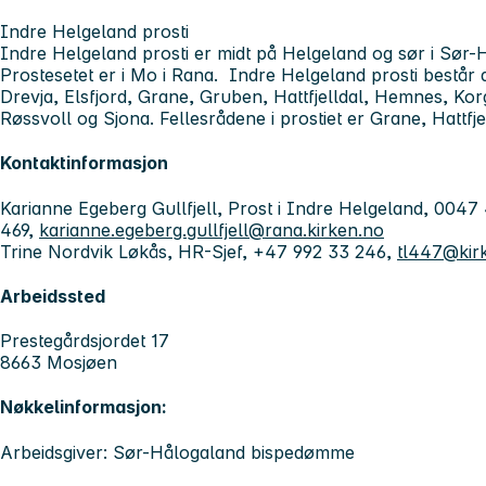
I
ndre Helgeland prosti
Indre Helgeland prosti er midt på Helgeland og sør i Sør
Prostesetet er i Mo i Rana. Indre Helgeland prosti består 
Drevja, Elsfjord, Grane, Gruben, Hattfjelldal, Hemnes, K
Røssvoll og Sjona. Fellesrådene i prostiet er Grane, Hatt
Kontaktinformasjon
Karianne Egeberg Gullfjell, Prost i Indre Helgeland, 0047
469,
karianne.egeberg.gullfjell@rana.kirken.no
Trine Nordvik Løkås, HR-Sjef, +47 992 33 246,
tl447@kir
Arbeidssted
Prestegårdsjordet 17
8663 Mosjøen
Nøkkelinformasjon:
Arbeidsgiver: Sør-Hålogaland bispedømme