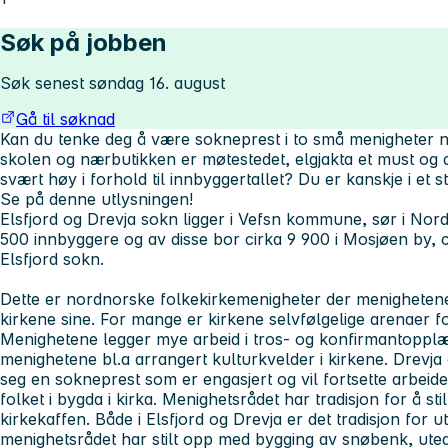
Søk på jobben
Søk senest søndag 16. august
Gå til søknad
Kan du tenke deg å være sokneprest i to små menigheter no
skolen og nærbutikken er møtestedet, elgjakta et must og
svært høy i forhold til innbyggertallet? Du er kanskje i et st
Se på denne utlysningen!
Elsfjord og Drevja sokn ligger i Vefsn kommune, sør i No
500 innbyggere og av disse bor cirka 9 900 i Mosjøen by, c
Elsfjord sokn.
Dette er nordnorske folkekirkemenigheter der menighetene 
kirkene sine. For mange er kirkene selvfølgelige arenaer fo
Menighetene legger mye arbeid i tros- og konfirmantopplær
menighetene bl.a arrangert kulturkvelder i kirkene. Drevja
seg en sokneprest som er engasjert og vil fortsette arbei
folket i bygda i kirka. Menighetsrådet har tradisjon for å st
kirkekaffen. Både i Elsfjord og Drevja er det tradisjon for 
menighetsrådet har stilt opp med bygging av snøbenk, uteal