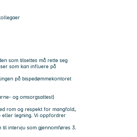
kollegaer
 den som tilsettes må rette seg
esser som kan influere på
elingen på bispedømmekontoret
(barne- og omsorgsattest)
d rom og respekt for mangfold,
e eller legning. Vi oppfordrer
nn til intervju som gjennomføres 3.