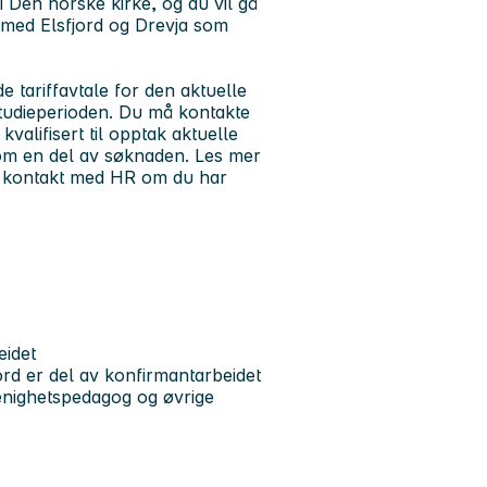
 i Den norske kirke, og du vil gå
i med Elsfjord og Drevja som
nde tariffavtale for den aktuelle
 studieperioden. Du må kontakte
kvalifisert til opptak aktuelle
 som en del av søknaden. Les mer
ta kontakt med HR om du har
eidet
ord er del av konfirmantarbeidet
menighetspedagog og øvrige