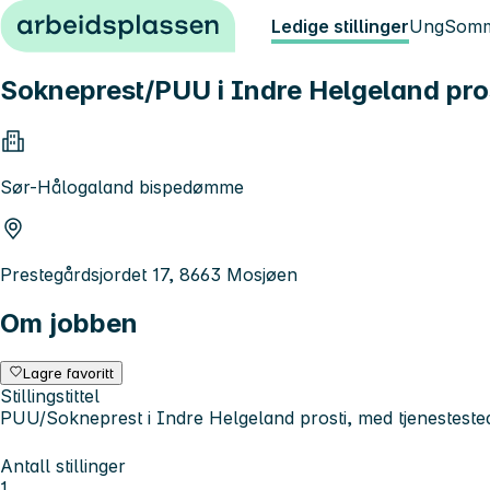
Hopp til innhold
Ledige stillinger
Ung
Somm
Sokneprest/PUU i Indre Helgeland pros
Sør-Hålogaland bispedømme
Prestegårdsjordet 17, 8663 Mosjøen
Om jobben
Lagre favoritt
Stillingstittel
PUU/Sokneprest i Indre Helgeland prosti, med tjenestested
Antall stillinger
1