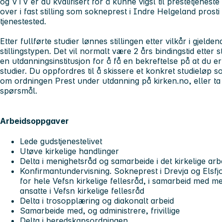
og VTV er du kvalifisert for å kunne vigsl til prestetjeneste
over i fast stilling som sokneprest i Indre Helgeland prost
tjenestested.
Etter fullførte studier lønnes stillingen etter vilkår i gjelde
stillingstypen. Det vil normalt være 2 års bindingstid etter
en utdanningsinstitusjon for å få en bekreftelse på at du er 
studier. Du oppfordres til å skissere et konkret studieløp
om ordningen Prest under utdanning på kirken.no, eller 
spørsmål.
Arbeidsoppgaver
Lede gudstjenestelivet
Utøve kirkelige handlinger
Delta i menighetsråd og samarbeide i det kirkelige arb
Konfirmantundervisning. Sokneprest i Drevja og Elsfj
for hele Vefsn kirkelige fellesråd, i samarbeid med 
ansatte i Vefsn kirkelige fellesråd
Delta i trosopplæring og diakonalt arbeid
Samarbeide med, og administrere, frivillige
Delta i beredskapsordningen