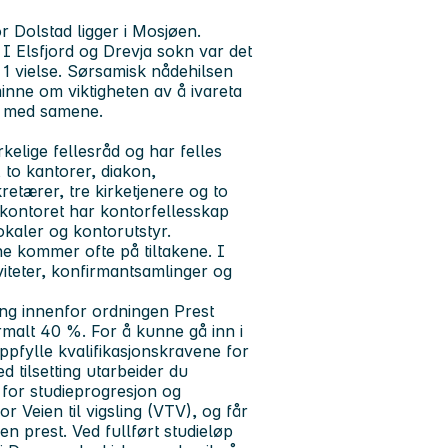
or Dolstad ligger i Mosjøen.
I Elsfjord og Drevja sokn var det
 1 vielse. Sørsamisk nådehilsen
inne om viktigheten av å ivareta
et med samene.
elige fellesråd og har felles
 to kantorer, diakon,
etærer, tre kirketjenere og to
kekontoret har kontorfellesskap
aler og kontorutstyr.
ne kommer ofte på tiltakene. I
viteter, konfirmantsamlinger og
ling innenfor ordningen Prest
normalt 40 %. For å kunne gå inn i
ppfylle kvalifikasjonskravene for
ed tilsetting utarbeider du
 for studieprogresjon og
 Veien til vigsling (VTV), og får
en prest. Ved fullført studieløp