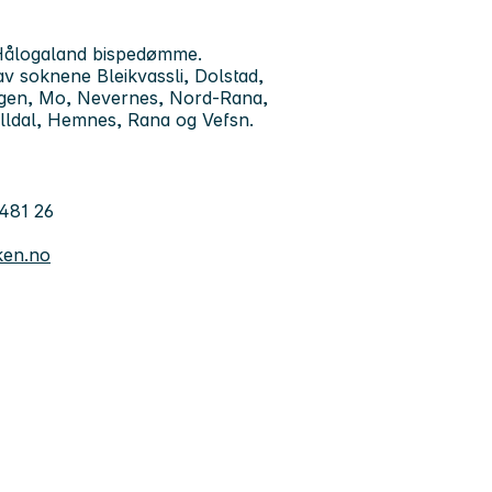
-Hålogaland bispedømme.
av soknene Bleikvassli, Dolstad,
orgen, Mo, Nevernes, Nord-Rana,
fjelldal, Hemnes, Rana og Vefsn.
 481 26
ken.no