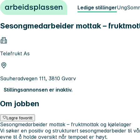
Hopp til innhold
Ledige stillinger
Ung
Somm
Sesongmedarbeider mottak – fruktmott
Telefrukt As
Sauheradvegen 111, 3810 Gvarv
Stillingsannonsen er inaktiv.
Om jobben
Lagre favoritt
Sesongmedarbeider mottak – fruktmottak og kjølelager
Vi søker en positiv og strukturert sesongmedarbeider til vå
evne til å holde oversikt når tempoet er høyt.