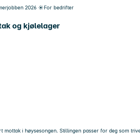
erjobben
2026
☀️
For bedrifter
ak og kjølelager
rt mottak i høysesongen. Stillingen passer for deg som trive