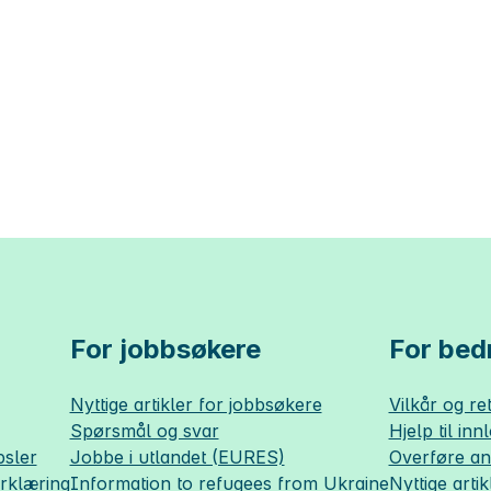
For jobbsøkere
For bedr
Nyttige artikler for jobbsøkere
Vilkår og ret
Spørsmål og svar
Hjelp til inn
sler
Jobbe i utlandet (EURES)
Overføre a
erklæring
Information to refugees from Ukraine
Nyttige artik