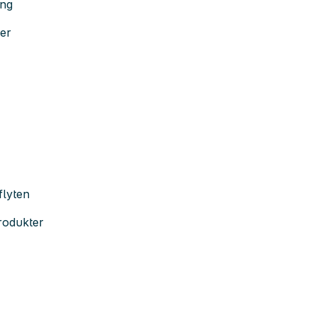
ing
rer
flyten
rodukter