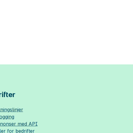
ifter
ningslinjer
logging
nnonser med API
ler for bedrifter