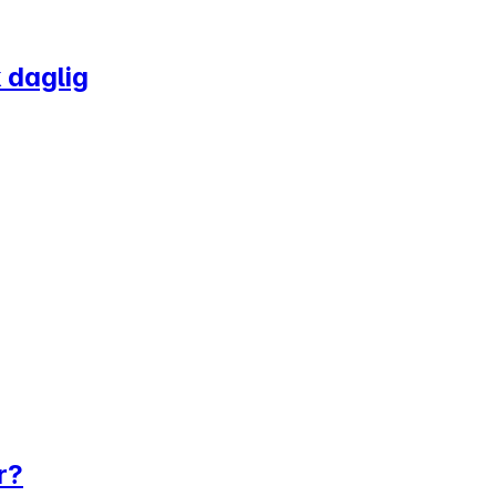
 daglig
r?