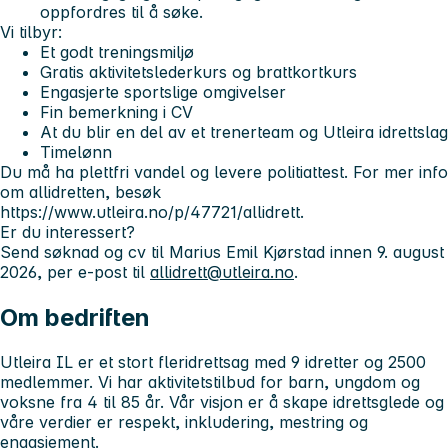
oppfordres til å søke.
Vi tilbyr:
Et godt treningsmiljø
Gratis aktivitetslederkurs og brattkortkurs
Engasjerte sportslige omgivelser
Fin bemerkning i CV
At du blir en del av et trenerteam og Utleira idrettslag
Timelønn
Du må ha plettfri vandel og levere politiattest.
For mer info
om allidretten, besøk
https://www.utleira.no/p/47721/allidrett.
Er du interessert?
Send søknad og cv til Marius Emil Kjørstad innen 9. august
2026, per e-post til
allidrett@utleira.no
.
Om bedriften
Utleira IL er et stort fleridrettsag med 9 idretter og 2500
medlemmer. Vi har aktivitetstilbud for barn, ungdom og
voksne fra 4 til 85 år. Vår visjon er å skape idrettsglede og
våre verdier er respekt, inkludering, mestring og
engasjement.