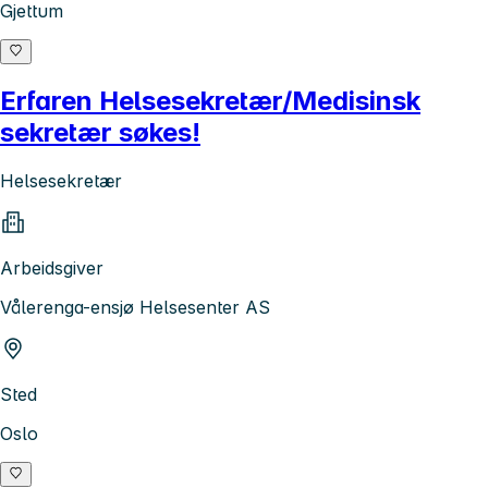
Gjettum
Erfaren Helsesekretær/Medisinsk
sekretær søkes!
Helsesekretær
Arbeidsgiver
Vålerenga-ensjø Helsesenter AS
Sted
Oslo