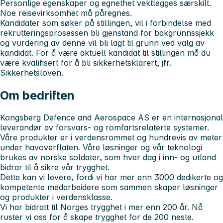
Personlige egenskaper og egnethet vektlegges særskilt.
Noe reisevirksomhet må påregnes.
Kandidater som søker på stillingen, vil i forbindelse med
rekrutteringsprosessen bli gjenstand for bakgrunnssjekk
og vurdering av denne vil bli lagt til grunn ved valg av
kandidat. For å være aktuell kandidat til stillingen må du
være kvalifisert for å bli sikkerhetsklarert, jfr.
Sikkerhetsloven.
Om bedriften
Kongsberg Defence and Aerospace AS er en internasjonal
leverandør av forsvars- og romfartsrelaterte systemer.
Våre produkter er i verdensrommet og hundrevis av meter
under havoverflaten. Våre løsninger og vår teknologi
brukes av norske soldater, som hver dag i inn- og utland
bidrar til å sikre vår trygghet.
Dette kan vi levere, fordi vi har mer enn 3000 dedikerte og
kompetente medarbeidere som sammen skaper løsninger
og produkter i verdensklasse.
Vi har bidratt til Norges trygghet i mer enn 200 år. Nå
ruster vi oss for å skape trygghet for de 200 neste.