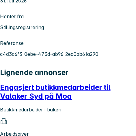
31. juli 2026
Hentet fra
Stillingsregistrering
Referanse
c4d3c6f3-0ebe-473d-ab96-2ec0ab61a290
Lignende annonser
Engasjert butikkmedarbeider til
Valaker Syd på Moa
Butikkmedarbeider i bakeri
Arbeidsgiver