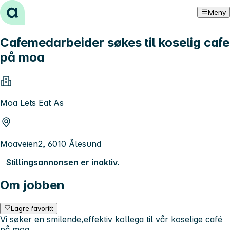
Hopp til innhold
Meny
Cafemedarbeider søkes til koselig cafe
på moa
Moa Lets Eat As
Moaveien2, 6010 Ålesund
Stillingsannonsen er inaktiv.
Om jobben
Lagre favoritt
Vi søker en smilende,effektiv kollega til vår koselige café
på moa