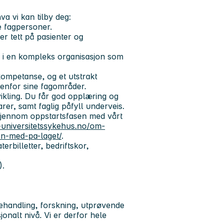
va vi kan tilby deg:
te fagpersoner.
er tett på pasienter og
g i en kompleks organisasjon som
kompetanse, og et utstrakt
enfor sine fagområder.
tvikling. Du får god opplæring og
rer, samt faglig påfyll underveis.
 gjennom oppstartsfasen med vårt
-universitetssykehus.no/om-
n-med-pa-laget/
.
terbilletter, bedriftskor,
).
behandling, forskning, utprøvende
onalt nivå. Vi er derfor hele