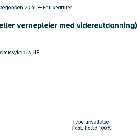
erjobben
2026
☀️
For bedrifter
eller vernepleier med videreutdanning
rsitetssykehus HF
Type ansettelse
Fast, heltid 100%