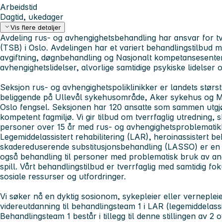
Arbeidstid
Dagtid, ukedager
Vis flere detaljer
Avdeling rus- og avhengighetsbehandling har ansvar for tve
(TSB) i Oslo. Avdelingen har et variert behandlingstilbud m
avgiftning, døgnbehandling og Nasjonalt kompetansesenter
avhengighetslidelser, alvorlige samtidige psykiske lidelser 
Seksjon rus- og avhengighetspoliklinikker er landets størst
beliggende på Ullevål sykehusområde, Aker sykehus og Mo
Oslo fengsel. Seksjonen har 120 ansatte som sammen utgjør
kompetent fagmiljø. Vi gir tilbud om tverrfaglig utredning,
personer over 15 år med rus- og avhengighetsproblematik
Legemiddelassistert rehabilitering (LAR), heroinassistert 
skadereduserende substitusjonsbehandling (LASSO) er en del
også behandling til personer med problematisk bruk av a
spill. Vårt behandlingstilbud er tverrfaglig med samtidig fo
sosiale ressurser og utfordringer.
Vi søker nå en dyktig sosionom, sykepleier eller verneplei
videreutdanning til behandlingsteam 1 i LAR (legemiddelassis
Behandlingsteam 1 består i tillegg til denne stillingen av 2 