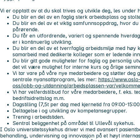
Vi er opptatt av at du skal trives og utvikle deg, les under h
Du blir en del av en faglig sterk arbeidsplass og stol
Du blir en del av et viktig samfunnsoppdrag, hvor du 
pårørende.
Du får en utfordrende, variert og spennende hverda
er i kontinuerlig utvikling.
Du blir en del av et tverrfaglig arbeidsmiljø med høy 
samarbeid med dedikerte kolleger som er ledende inn
Du blir gitt gode muligheter for faglig og personlig u
det vil være mulighet for interne kurs og årlige semina
Vi tar vare på våre nye medarbeidere og støtter deg
sentrale nyansattprogram, les mer:
https://www.oslo
oss/jobb-og-utdanning/arbeidsplassen-var/velkomme
Vi har velferdstilbud for våre medarbeidere, f. eks. tea
bedriftsidrettslag m.m.
Dagstilling (7,5t per dag med kjernetid fra 09:00-15:00
Deltagelse i og utvikling av kompetansegrupper.
Trening i arbeidstiden.
Sentral beliggenhet på området til Ullevål sykehus.
I Oslo universitetssykehus driver vi med avansert pasient
behandling, undervisning og innovasjon på et høyt internasj