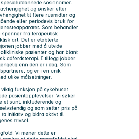
 2 spesialutdannede sosionomer.
atavhengighet og ønsker eller
hengighet til flere rusmidler og
ående eller periodevis bruk for
 tjenesteapparatet. Som behandler
 spenner fra terapeutisk
isk art. Det er etablerte
ksjonen jobber med å utvide
likliniske pasienter og har blant
 adferdsterapi. I tillegg jobber
gjengelig enn den er i dag. Som
partnere, og er i en unik
med ulike målsetninger.
 viktig funksjon på sykehuset
gode pasientopplevelser. Vi søker
 et sunt, inkluderende og
selvstendig og som setter pris på
initiativ og bidra aktivt til
nes trivsel.
gfold. Vi mener dette er