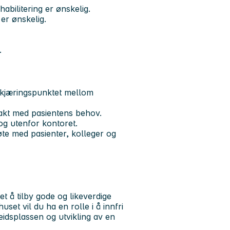
habilitering er ønskelig.
 er ønskelig.
.
 skjæringspunktet mellom
 takt med pasientens behov.
og utenfor kontoret.
øte med pasienter, kolleger og
t å tilby gode og likeverdige
set vil du ha en rolle i å innfri
eidsplassen og utvikling av en