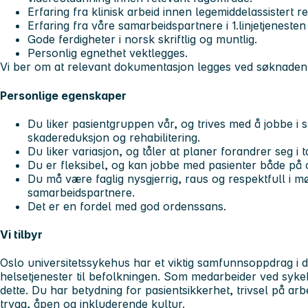
Erfaring fra klinisk arbeid innen legemiddelassistert re
Erfaring fra våre samarbeidspartnere i 1.linjetjenesten
Gode ferdigheter i norsk skriftlig og muntlig.
Personlig egnethet vektlegges.
Vi ber om at relevant dokumentasjon legges ved søknaden
Personlige egenskaper
Du liker pasientgruppen vår, og trives med å jobbe i
skadereduksjon og rehabilitering.
Du liker variasjon, og tåler at planer forandrer seg i
Du er fleksibel, og kan jobbe med pasienter både på 
Du må være faglig nysgjerrig, raus og respektfull i m
samarbeidspartnere.
Det er en fordel med god ordenssans.
Vi tilbyr
Oslo universitetssykehus har et viktig samfunnsoppdrag i de
helsetjenester til befolkningen. Som medarbeider ved sykehu
dette. Du har betydning for pasientsikkerhet, trivsel på arb
trygg, åpen og inkluderende kultur.