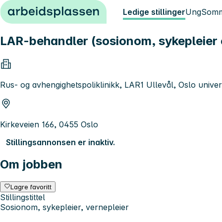
Hopp til innhold
Ledige stillinger
Ung
Somm
LAR-behandler (sosionom, sykepleier 
Rus- og avhengighetspoliklinikk, LAR1 Ullevål, Oslo unive
Kirkeveien 166, 0455 Oslo
Stillingsannonsen er inaktiv.
Om jobben
Lagre favoritt
Stillingstittel
Sosionom, sykepleier, vernepleier