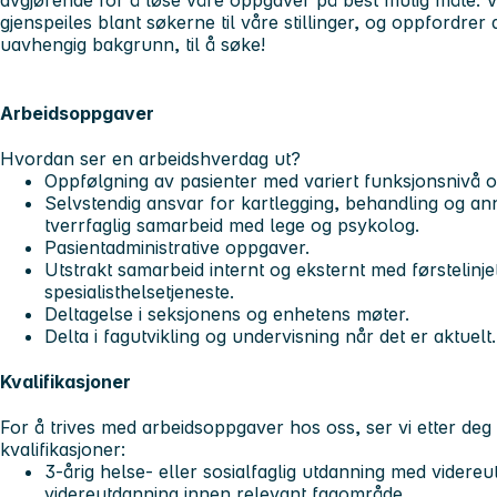
avgjørende for å løse våre oppgaver på best mulig måte. V
gjenspeiles blant søkerne til våre stillinger, og oppfordrer a
uavhengig bakgrunn, til å søke!
Arbeidsoppgaver
Hvordan ser en arbeidshverdag ut?
Oppfølgning av pasienter med variert funksjonsnivå o
Selvstendig ansvar for kartlegging, behandling og an
tverrfaglig samarbeid med lege og psykolog.
Pasientadministrative oppgaver.
Utstrakt samarbeid internt og eksternt med førstelinje
spesialisthelsetjeneste.
Deltagelse i seksjonens og enhetens møter.
Delta i fagutvikling og undervisning når det er aktuelt.
Kvalifikasjoner
For å trives med arbeidsoppgaver hos oss, ser vi etter de
kvalifikasjoner:
3-årig helse- eller sosialfaglig utdanning med videreu
videreutdanning innen relevant fagområde.