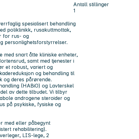
Antall stillinger
1
rrfaglig spesialisert behandling
ed poliklinikk, rusakuttmottak,
 for rus- og
og personlighetsforstyrrelser.
e med snart åtte kliniske enheter,
rtensrud, samt med tjenester i
 et robust, variert og
 skadereduksjon og behandling til
k og deres pårørende.
behandling (HABiO) og Lavterskel
 av dette tilbudet. Vi tilbyr
nabole androgene steroider og
kus på psykiske, fysiske og
er med eller påbegynt
tert rehabilitering).
overleger, LIS-lege, 2