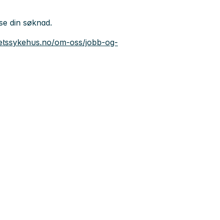
ese din søknad.
tetssykehus.no/om-oss/jobb-og-