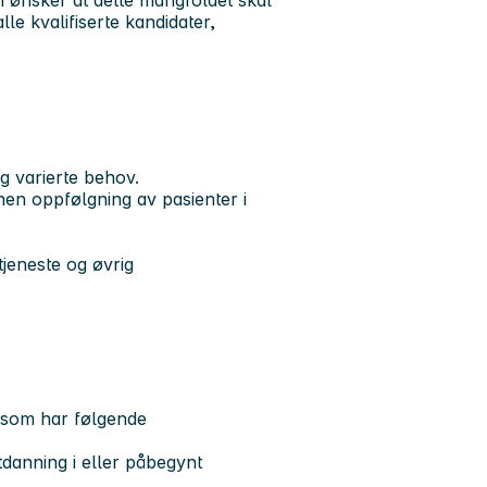
i ønsker at dette mangfoldet skal
lle kvalifiserte kandidater,
g varierte behov.
nen oppfølgning av pasienter i
tjeneste og øvrig
g som har følgende
tdanning i eller påbegynt