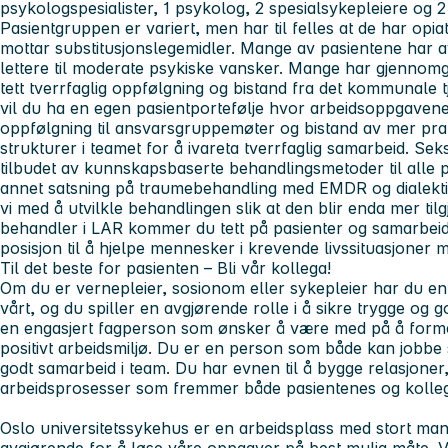
psykologspesialister, 1 psykolog, 2 spesialsykepleiere og
Pasientgruppen er variert, men har til felles at de har opi
mottar substitusjonslegemidler. Mange av pasientene har av
lettere til moderate psykiske vansker. Mange har gjennomg
tett tverrfaglig oppfølgning og bistand fra det kommunale
vil du ha en egen pasientportefølje hvor arbeidsoppgavene
oppfølgning til ansvarsgruppemøter og bistand av mer prakt
strukturer i teamet for å ivareta tverrfaglig samarbeid. Se
tilbudet av kunnskapsbaserte behandlingsmetoder til alle po
annet satsning på traumebehandling med EMDR og dialektisk
vi med å utvilkle behandlingen slik at den blir enda mer til
behandler i LAR kommer du tett på pasienter og samarbeids
posisjon til å hjelpe mennesker i krevende livssituasjoner 
Til det beste for pasienten – Bli vår kollega!
Om du er vernepleier, sosionom eller sykepleier har du en
vårt, og du spiller en avgjørende rolle i å sikre trygge og 
en engasjert fagperson som ønsker å være med på å forme
positivt arbeidsmiljø. Du er en person som både kan jobbe 
godt samarbeid i team. Du har evnen til å bygge relasjoner, ta 
arbeidsprosesser som fremmer både pasientenes og kollege
Oslo universitetssykehus er en arbeidsplass med stort man