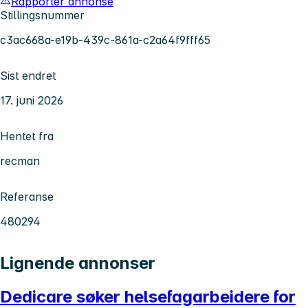
Rapporter annonse
Stillingsnummer
c3ac668a-e19b-439c-861a-c2a64f9fff65
Sist endret
17. juni 2026
Hentet fra
recman
Referanse
480294
Lignende annonser
Dedicare søker helsefagarbeidere for