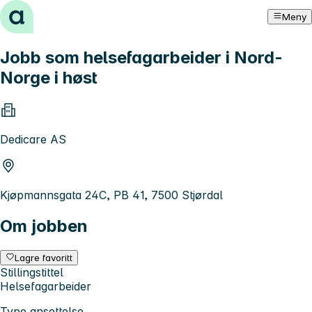
Hopp til innhold
Meny
Jobb som helsefagarbeider i Nord-
Norge i høst
Dedicare AS
Kjøpmannsgata 24C, PB 41, 7500 Stjørdal
Om jobben
Lagre favoritt
Stillingstittel
Helsefagarbeider
Type ansettelse