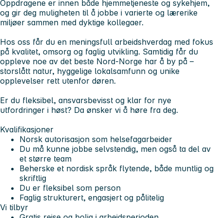
Oppdragene er innen både hjemmetjeneste og sykehjem,
og gir deg muligheten til å jobbe i varierte og lærerike
miljøer sammen med dyktige kollegaer.
Hos oss får du en meningsfull arbeidshverdag med fokus
på kvalitet, omsorg og faglig utvikling. Samtidig får du
oppleve noe av det beste Nord-Norge har å by på –
storslått natur, hyggelige lokalsamfunn og unike
opplevelser rett utenfor døren.
Er du fleksibel, ansvarsbevisst og klar for nye
utfordringer i høst? Da ønsker vi å høre fra deg.
Kvalifikasjoner
Norsk autorisasjon som helsefagarbeider
Du må kunne jobbe selvstendig, men også ta del av
et større team
Beherske et nordisk språk flytende, både muntlig og
skriftlig
Du er fleksibel som person
Faglig strukturert, engasjert og pålitelig
Vi tilbyr
Gratis reise og bolig i arbeidsperioden