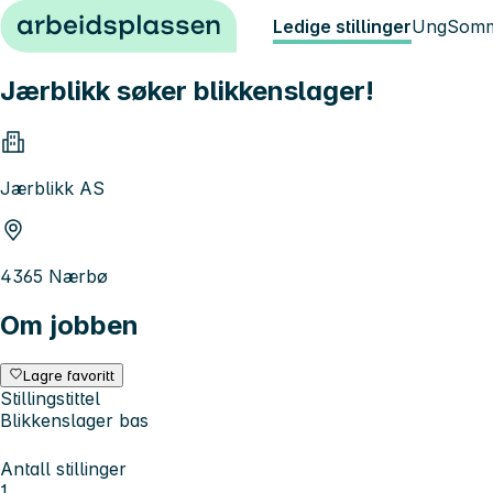
Hopp til innhold
Ledige stillinger
Ung
Somm
Jærblikk søker blikkenslager!
Jærblikk AS
4365 Nærbø
Om jobben
Lagre favoritt
Stillingstittel
Blikkenslager bas
Antall stillinger
1