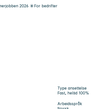
erjobben
2026
☀️
For bedrifter
Type ansettelse
Fast, heltid 100%
Arbeidsspråk
Norsk