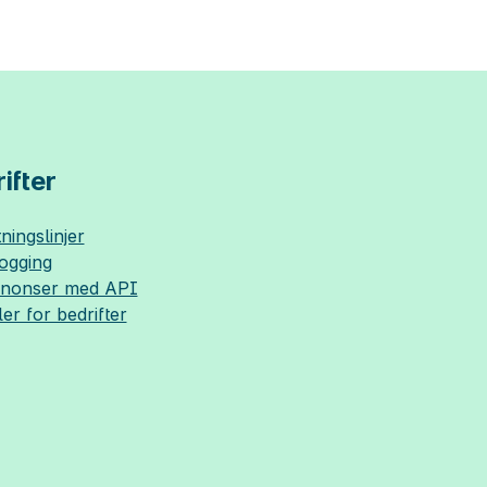
ifter
ningslinjer
logging
nnonser med API
ler for bedrifter