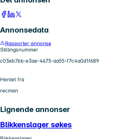
Annonsedata
Rapporter annonse
Stillingsnummer
c03eb76b-e3ae-4675-aa55-f7c4a0d1f689
Hentet fra
recman
Lignende annonser
Blikkenslager søkes
Blikkenslager