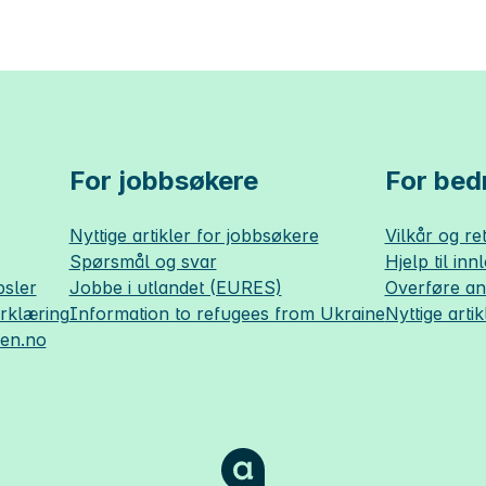
For jobbsøkere
For bedr
Nyttige artikler for jobbsøkere
Vilkår og ret
Spørsmål og svar
Hjelp til inn
sler
Jobbe i utlandet (EURES)
Overføre a
erklæring
Information to refugees from Ukraine
Nyttige artik
sen.no