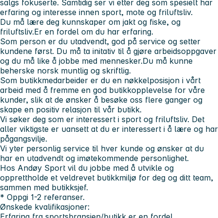
salgs fokuserte. Samtidig ser vi etter deg som spesielt har
erfaring og interesse innen sport, mote og friluftsliv.
Du må lære deg kunnskaper om jakt og fiske, og
friluftsliv.Er en fordel om du har erfaring.
Som person er du utadvendt, god på service og setter
kundene først. Du må ta initativ til å gjøre arbeidsoppgaver
og du må like å jobbe med mennesker.Du må kunne
beherske norsk muntlig og skriftlig.
Som butikkmedarbeider er du en nøkkelposisjon i vårt
arbeid med å fremme en god butikkopplevelse for våre
kunder, slik at de ønsker å besøke oss flere ganger og
skape en positiv relasjon til vår butikk.
Vi søker deg som er interessert i sport og friluftsliv. Det
aller viktigste er uansett at du er interessert i å lære og har
pågangsvilje.
Vi yter personlig service til hver kunde og ønsker at du
har en utadvendt og imøtekommende personlighet.
Hos Andøy Sport vil du jobbe med å utvikle og
opprettholde et veldrevet butikkmiljø for deg og ditt team,
sammen med butikksjef.
* Oppgi 1-2 referanser.
Ønskede kvalifikasjoner:
Erfaring fra sportsbransjen/butikk er en fordel