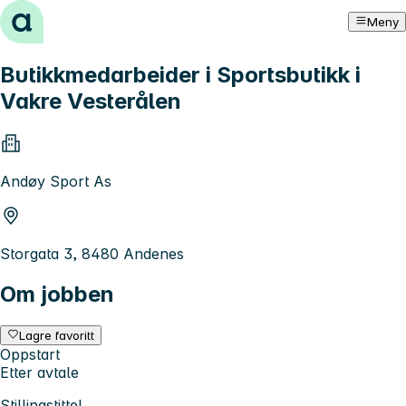
Hopp til innhold
Meny
Butikkmedarbeider i Sportsbutikk i
Vakre Vesterålen
Andøy Sport As
Storgata 3, 8480 Andenes
Om jobben
Lagre favoritt
Oppstart
Etter avtale
Stillingstittel