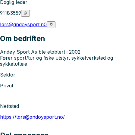
Daglig leder
91183559
lars@andoysport.n0
Om bedriften
Andøy Sport As ble etablert i 2002
Fører sport/tur og fiske utstyr, sykkelverksted og
sykkelutleie
Sektor
Privat
Nettsted
https://lars@andoysport.no/