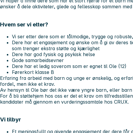
Vi håper å finne dere som har et stort hjerte for et barn m
ønsker å dele aktiviteter, glede og fellesskap sammen med
Hvem ser vi etter?
Vi ser etter dere som er tålmodige, trygge og robuste
Dere har et engasjement og ønske om å gi av deres ti
som trenger ekstra støtte og kjærlighet
Dere har god fysisk og psykisk helse
Gode samarbeidsevner
Dere har et ledig soverom som er egnet til Ole (12)
Førerkort klasse B
Erfaring fra arbeid med barn og unge er ønskelig, og erfar
fordel, men ikke et krav.
Av hensyn til Ole bør det ikke være yngre barn, eller bar
For å bli støttehjem hos oss er det et krav om tilfredsstillen
kandidater må gjennom en vurderingssamtale hos CRUX.
Vi tilbyr
Et meningsfullt og givende engasjement der dere får g