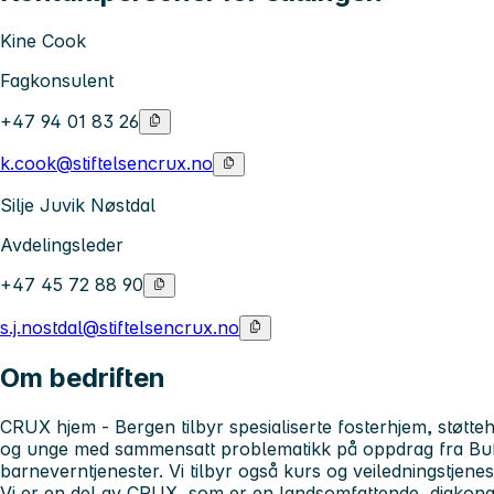
Kine Cook
Fagkonsulent
+47 94 01 83 26
k.cook@stiftelsencrux.no
Silje Juvik Nøstdal
Avdelingsleder
+47 45 72 88 90
s.j.nostdal@stiftelsencrux.no
Om bedriften
CRUX hjem - Bergen tilbyr spesialiserte fosterhjem, støtt
og unge med sammensatt problematikk på oppdrag fra Bu
barneverntjenester. Vi tilbyr også kurs og veiledningstjen
Vi er en del av CRUX, som er en landsomfattende, diakonal 