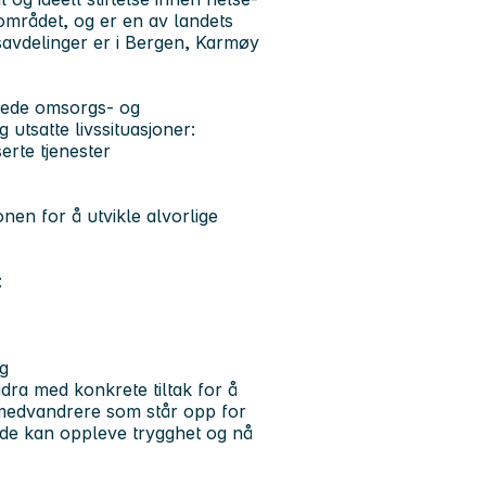
eområdet, og er en av landets
msavdelinger er i Bergen, Karmøy
assede omsorgs- og
 utsatte livssituasjoner:
rte tjenester
en for å utvikle alvorlige
:
g
dra med konkrete tiltak for å
 medvandrere som står opp for
t de kan oppleve trygghet og nå