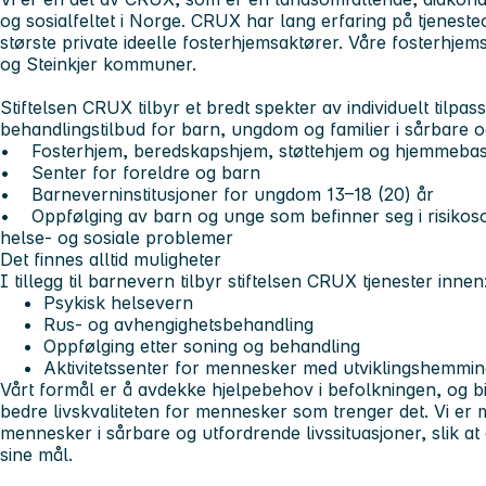
og sosialfeltet i Norge. CRUX har lang erfaring på tjenest
største private ideelle fosterhjemsaktører. Våre fosterhje
og Steinkjer kommuner.
Stiftelsen CRUX tilbyr et bredt spekter av individuelt tilp
behandlingstilbud for barn, ungdom og familier i sårbare og
• Fosterhjem, beredskapshjem, støttehjem og hjemmebase
• Senter for foreldre og barn
• Barneverninstitusjoner for ungdom 13–18 (20) år
• Oppfølging av barn og unge som befinner seg i risikoson
helse- og sosiale problemer
Det finnes alltid muligheter
I tillegg til barnevern tilbyr stiftelsen CRUX tjenester innen
Psykisk helsevern
Rus- og avhengighetsbehandling
Oppfølging etter soning og behandling
Aktivitetssenter for mennesker med utviklingshemmin
Vårt formål er å avdekke hjelpebehov i befolkningen, og bi
bedre livskvaliteten for mennesker som trenger det. Vi er
mennesker i sårbare og utfordrende livssituasjoner, slik a
sine mål.