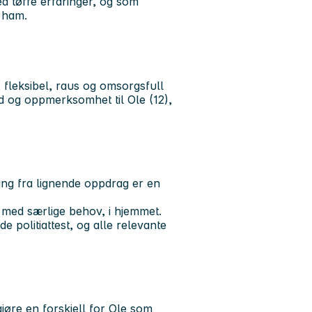
ed tøffe erfaringer, og som
 ham.
, fleksibel, raus og omsorgsfull
d og oppmerksomhet til Ole (12),
ing fra lignende oppdrag er en
n med særlige behov, i hjemmet.
de politiattest, og alle relevante
jøre en forskjell for Ole som