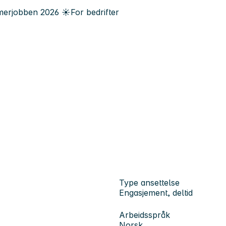
erjobben
2026
☀️
For bedrifter
Type ansettelse
Engasjement, deltid
Arbeidsspråk
Norsk