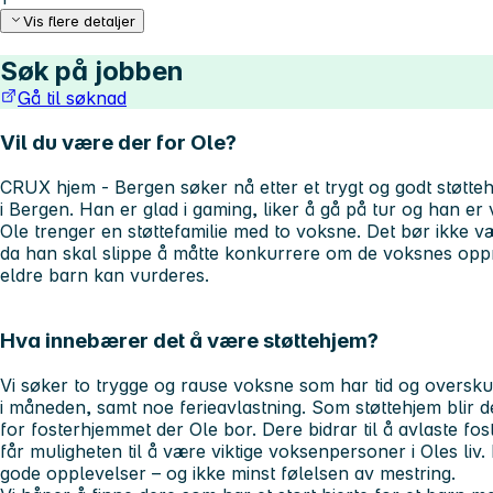
Vis flere detaljer
Søk på jobben
Gå til søknad
Vil du være der for Ole?
CRUX hjem - Bergen søker nå etter et trygt og godt støtte
i Bergen. Han er glad i gaming, liker å gå på tur og han er v
Ole trenger en støttefamilie med to voksne. Det bør ikke v
da han skal slippe å måtte konkurrere om de voksnes op
eldre barn kan vurderes.
Hva innebærer det å være støttehjem?
Vi søker to trygge og rause voksne som har tid og overskud
i måneden, samt noe ferieavlastning. Som støttehjem blir 
for fosterhjemmet der Ole bor. Dere bidrar til å avlaste fo
får muligheten til å være viktige voksenpersoner i Oles liv
gode opplevelser – og ikke minst følelsen av mestring.