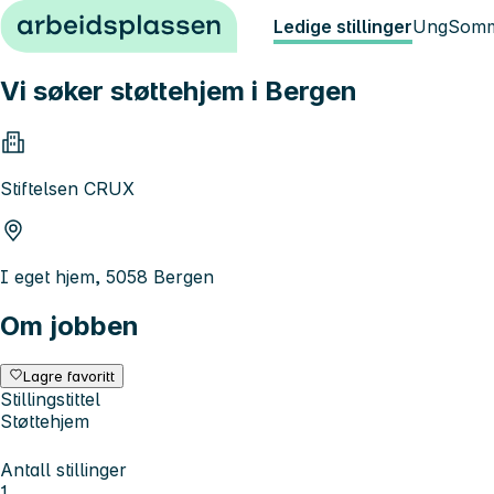
Hopp til innhold
Ledige stillinger
Ung
Somm
Vi søker støttehjem i Bergen
Stiftelsen CRUX
I eget hjem, 5058 Bergen
Om jobben
Lagre favoritt
Stillingstittel
Støttehjem
Antall stillinger
1