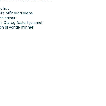
behov
re står aldri alene
ne satser
for Ole og fosterhjemmet
an gi varige minner