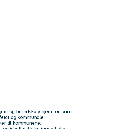
ehjem og beredskapshjem for barn
fetat og kommunale
ester til kommunene.
og ideell stiftelse innen helse-