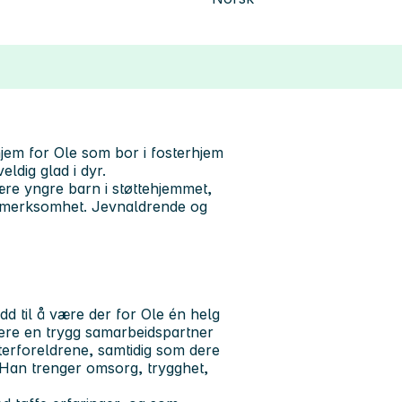
hjem for Ole som bor i fosterhjem
eldig glad i dyr.
ære yngre barn i støttehjemmet,
pmerksomhet. Jevnaldrende og
d til å være der for Ole én helg
dere en trygg samarbeidspartner
sterforeldrene, samtidig som dere
. Han trenger omsorg, trygghet,