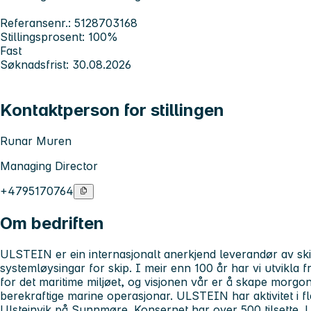
Referansenr.: 5128703168
Stillingsprosent: 100%
Fast
Søknadsfrist: 30.08.2026
Kontaktperson for stillingen
Runar Muren
Managing Director
+4795170764
Om bedriften
ULSTEIN
er ein internasjonalt anerkjend leverandør av sk
systemløysingar for skip. I meir enn 100 år har vi utvikla 
for det maritime miljøet, og visjonen vår er å skape morgo
berekraftige marine operasjonar. ULSTEIN har aktivitet i f
Ulsteinvik på Sunnmøre. Konsernet har over 500 tilsette. Uls