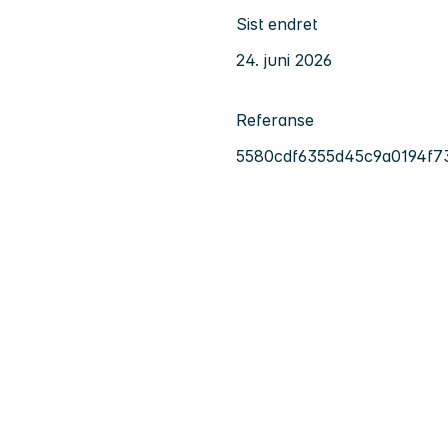
Sist endret
24. juni 2026
Referanse
5580cdf6355d45c9a0194f7