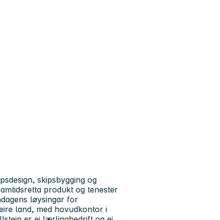
ipsdesign, skipsbygging og
framtidsretta produkt og tenester
ndagens løysingar for
leire land, med hovudkontor i
tein er ei lærlingbedrift og ei