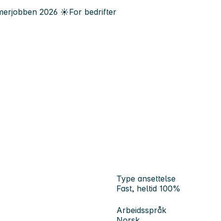
erjobben
2026
☀️
For bedrifter
Type ansettelse
Fast, heltid 100%
Arbeidsspråk
Norsk