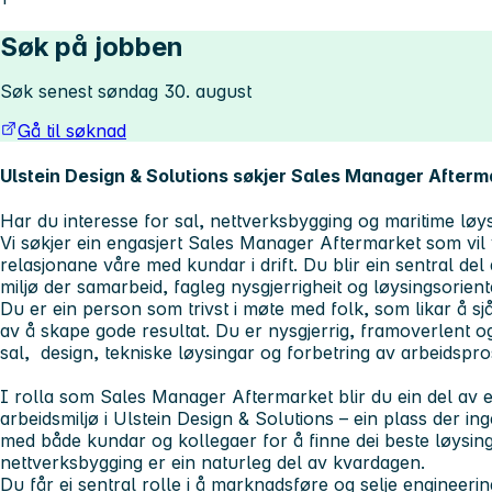
Søk på jobben
Søk senest søndag 30. august
Gå til søknad
Ulstein Design & Solutions søkjer Sales Manager Afterm
Har du interesse for sal, nettverksbygging og maritime løy
Vi søkjer ein engasjert Sales Manager Aftermarket som vil 
relasjonane våre med kundar i drift. Du blir ein sentral del
miljø der samarbeid, fagleg nysgjerrigheit og løysingsorient
Du er ein person som trivst i møte med folk, som likar å s
av å skape gode resultat. Du er nysgjerrig, framoverlent o
sal, design, tekniske løysingar og forbetring av arbeidspro
I rolla som Sales Manager Aftermarket blir du ein del av e
arbeidsmiljø i Ulstein Design & Solutions – ein plass der ing
med både kundar og kollegaer for å finne dei beste løysing
nettverksbygging er ein naturleg del av kvardagen.
Du får ei sentral rolle i å marknadsføre og selje engineerin