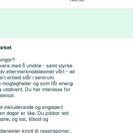
arket
singar?
vere med å utvikle - samt styrke
 av ettermarknadsteamet vårt – eit
ert arbeid står i sentrum.
jå moglegheiter og som får energi
g utadvent. Du har interesse for
sessar.
it inkluderande og engasjert
en dagar er like. Du jobbar tett
ane, og sal, tilbod og
gtenester knytt til reparasjonar,