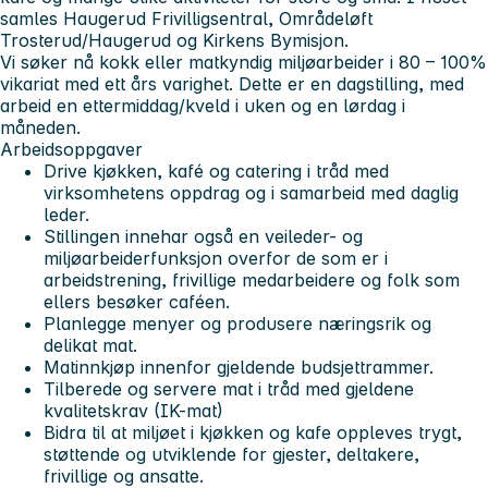
samles Haugerud Frivilligsentral, Områdeløft
Trosterud/Haugerud og Kirkens Bymisjon.
Vi søker nå kokk eller matkyndig miljøarbeider i 80 – 100%
vikariat
med ett års varighet
. Dette er en dagstilling, med
arbeid en ettermiddag/kveld i uken og en lørdag i
måneden.
Arbeidsoppgaver
Drive kjøkken, kafé og catering i tråd med
virksomhetens oppdrag og i samarbeid med daglig
leder.
Stillingen innehar også en veileder- og
miljøarbeiderfunksjon overfor de som er i
arbeidstrening, frivillige medarbeidere og folk som
ellers besøker caféen.
Planlegge menyer og produsere næringsrik og
delikat mat.
Matinnkjøp innenfor gjeldende budsjettrammer.
Tilberede og servere mat i tråd med gjeldene
kvalitetskrav (IK-mat)
Bidra til at miljøet i kjøkken og kafe oppleves trygt,
støttende og utviklende for gjester, deltakere,
frivillige og ansatte.