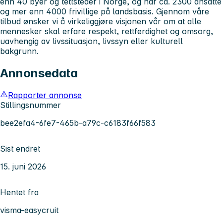
enn 40 byer og tettsteder i Norge, og har ca. 2300 ansatte
og mer enn 4000 frivillige på landsbasis. Gjennom våre
tilbud ønsker vi å virkeliggjøre visjonen vår om at alle
mennesker skal erfare respekt, rettferdighet og omsorg,
uavhengig av livssituasjon, livssyn eller kulturell
bakgrunn.
Annonsedata
Rapporter annonse
Stillingsnummer
bee2efa4-6fe7-465b-a79c-c6183f66f583
Sist endret
15. juni 2026
Hentet fra
visma-easycruit