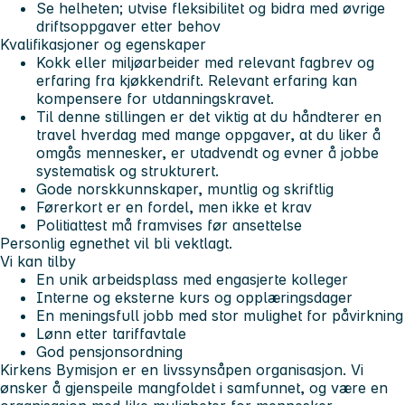
Se helheten; utvise fleksibilitet og bidra med øvrige
driftsoppgaver etter behov
Kvalifikasjoner og egenskaper
Kokk eller miljøarbeider med relevant fagbrev og
erfaring fra kjøkkendrift. Relevant erfaring kan
kompensere for utdanningskravet.
Til denne stillingen er det viktig at du håndterer en
travel hverdag med mange oppgaver, at du liker å
omgås mennesker, er utadvendt og evner å jobbe
systematisk og strukturert.
Gode norskkunnskaper, muntlig og skriftlig
Førerkort er en fordel, men ikke et krav
Politiattest må framvises før ansettelse
Personlig egnethet vil bli vektlagt.
Vi kan tilby
En unik arbeidsplass med engasjerte kolleger
Interne og eksterne kurs og opplæringsdager
En meningsfull jobb med stor mulighet for påvirkning
Lønn etter tariffavtale
God pensjonsordning
Kirkens Bymisjon er en livssynsåpen organisasjon. Vi
ønsker å gjenspeile mangfoldet i samfunnet, og være en