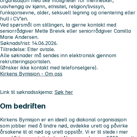
organisasjon med like muligheter for mennesker,
uavhengig av kjønn, etnisitet, religion/livssyn,
funksjonsevne, alder, seksuell legning og orientering eller
hull i CV’en.
Ved spørsmål om stillingen, ta gjerne kontakt med
seniorrådgiver Mette Breivik eller seniorrådgiver Camilla
Marie Andersen.
Søknadsfrist: 14.06.2026.
Tiltredelse: Etter avtale.
Alle søknader må sendes inn elektronisk gjennom
rekrutteringsportalen.
(Ønsker ikke kontakt med telefonselgere).
Kirkens Bymisjon - Om oss
Link til søknadsskjema:
Søk her
Om bedriften
Kirkens Bymisjon er en ideell og diakonal organisasjon
som jobber med å lindre nød, avdekke urett og påvirke
årsakene til at nød og urett oppstår. Vi er til stede i mer