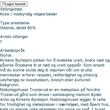
Lagre favoritt
Stillingstittel
Kokk / matkyndig miljøarbeider
Type ansettelse
Vikariat, deltid 80%
Antall stillinger
1
Arbeidsspråk
Norsk
Kirkens Bymisjon jobber for å avdekke urett, lindre nød og
påvirke årsakene til at nød og urett oppstår. Som ansatt
må du kunne slutte deg til visjonen vår om at alle
mennesker erfarer respekt, rettferdighet og omsorg
uavhengig av livssituasjon, livssyn eller kulturell
bakgrunn.
Nabolagshuset Trosterud er en møteplass på Nordre
Trosterud gård som drives i samskaping mellom Bydel
Alna og Kirkens Bymisjon. Nabolagshuset legger til rette
for frivillighet og møteplasser i nærmiljøet, med åpent hus,
kafe og mange ulike aktiviteter for store og små. I huset