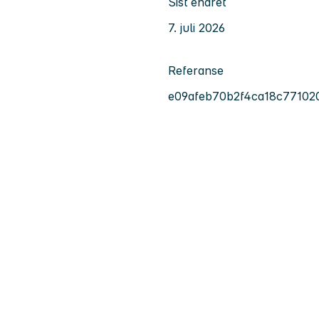
Sist endret
7. juli 2026
Referanse
e09afeb70b2f4ca18c77102