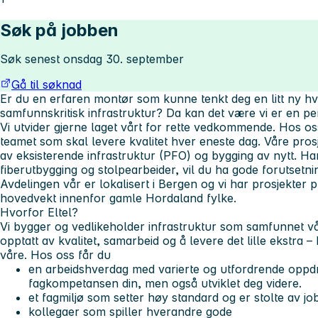
Søk på jobben
Søk senest onsdag 30. september
Gå til søknad
Er du en erfaren montør som kunne tenkt deg en litt ny h
samfunnskritisk infrastruktur? Da kan det være vi er en pe
Vi utvider gjerne laget vårt for rette vedkommende. Hos oss
teamet som skal levere kvalitet hver eneste dag. Våre pro
av eksisterende infrastruktur (PFO) og bygging av nytt. Har
fiberutbygging og stolpearbeider, vil du ha gode forutsetn
Avdelingen vår er lokalisert i Bergen og vi har prosjekter
hovedvekt innenfor gamle Hordaland fylke.
Hvorfor Eltel?
Vi bygger og vedlikeholder infrastruktur som samfunnet vår
opptatt av kvalitet, samarbeid og å levere det lille ekstra 
våre. Hos oss får du
en arbeidshverdag med varierte og utfordrende oppdr
fagkompetansen din, men også utviklet deg videre.
et fagmiljø som setter høy standard og er stolte av jo
kollegaer som spiller hverandre gode