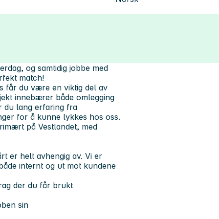
verdag, og samtidig jobbe med
rfekt match!
 får du være en viktig del av
sjekt innebærer både omlegging
 du lang erfaring fra
inger for å kunne lykkes hos oss.
 primært på Vestlandet, med
t er helt avhengig av. Vi er
– både internt og ut mot kundene
ag der du får brukt
bben sin