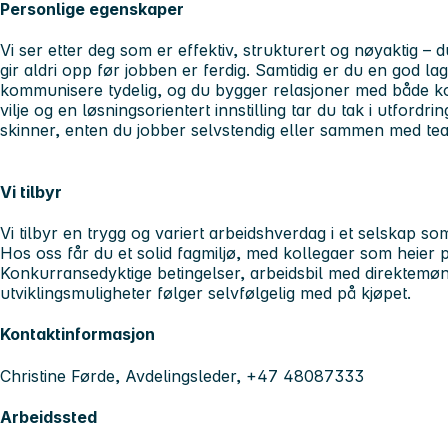
Personlige egenskaper
Vi ser etter deg som er effektiv, strukturert og nøyaktig – 
gir aldri opp før jobben er ferdig. Samtidig er du en god lag
kommunisere tydelig, og du bygger relasjoner med både ko
vilje og en løsningsorientert innstilling tar du tak i utfordri
skinner, enten du jobber selvstendig eller sammen med te
Vi tilbyr
Vi tilbyr en trygg og variert arbeidshverdag i et selskap so
Hos oss får du et solid fagmiljø, med kollegaer som heier
Konkurransedyktige betingelser, arbeidsbil med direktemøn
utviklingsmuligheter følger selvfølgelig med på kjøpet.
Kontaktinformasjon
Christine Førde, Avdelingsleder, +47 48087333
Arbeidssted