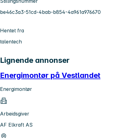
Stillingsnummer
be46c3a3-51cd-4bab-b854-4a961a976670
Hentet fra
talentech
Lignende annonser
Energimontør på Vestlandet
Energimontør
Arbeidsgiver
AF Elkraft AS