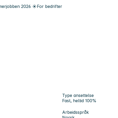
erjobben
2026
☀️
For bedrifter
Type ansettelse
Fast, heltid 100%
Arbeidsspråk
Norsk