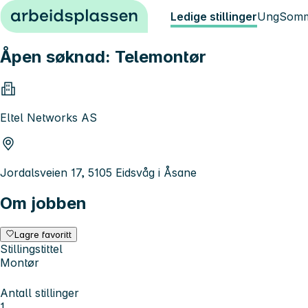
Hopp til innhold
Ledige stillinger
Ung
Somm
Åpen søknad: Telemontør
Eltel Networks AS
Jordalsveien 17, 5105 Eidsvåg i Åsane
Om jobben
Lagre favoritt
Stillingstittel
Montør
Antall stillinger
1