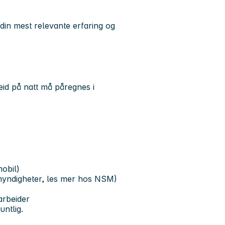
 din mest relevante erfaring og
id på natt må påregnes i
obil)
 myndigheter, les mer hos NSM)
arbeider
ntlig.