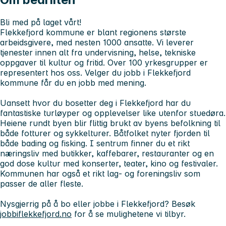
Bli med på laget vårt!
Flekkefjord kommune er blant regionens største
arbeidsgivere, med nesten 1000 ansatte. Vi leverer
tjenester innen alt fra undervisning, helse, tekniske
oppgaver til kultur og fritid. Over 100 yrkesgrupper er
representert hos oss. Velger du jobb i Flekkefjord
kommune får du en jobb med mening.
Uansett hvor du bosetter deg i Flekkefjord har du
fantastiske turløyper og opplevelser like utenfor stuedøra.
Heiene rundt byen blir flittig brukt av byens befolkning til
både fotturer og sykkelturer. Båtfolket nyter fjorden til
både bading og fisking. I sentrum finner du et rikt
næringsliv med butikker, kaffebarer, restauranter og en
god dose kultur med konserter, teater, kino og festivaler.
Kommunen har også et rikt lag- og foreningsliv som
passer de aller fleste.
Nysgjerrig på å bo eller jobbe i Flekkefjord? Besøk
jobbiflekkefjord.no
for å se mulighetene vi tilbyr.