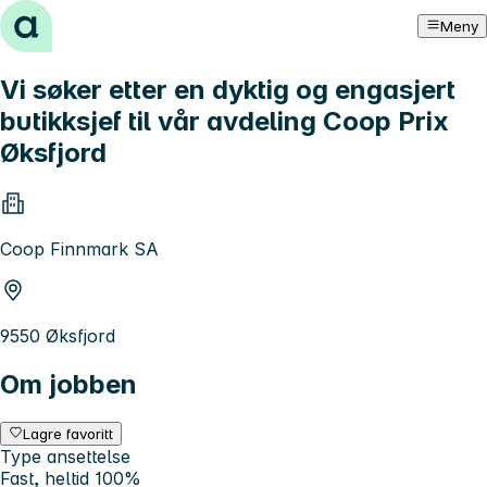
Hopp til innhold
Meny
Vi søker etter en dyktig og engasjert
butikksjef til vår avdeling Coop Prix
Øksfjord
Coop Finnmark SA
9550 Øksfjord
Om jobben
Lagre favoritt
Type ansettelse
Fast, heltid 100%