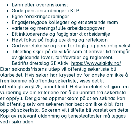
Lønn etter overenskomst
Gode pensjonsordninger i KLP
Egne forsikringsordninger
Engasjerte,gode kollegaer og ett støttende team
varierte og meningsfulle arbeidsoppgaver
Ett inkluderende og faglig sterkt arbeidsmiljø
Høyt fokus på faglig utvikling og refleksjon
God ivaretakelse og rom for faglig og personlig vekst
Tilsetting skjer på de vilkår som til enhver tid fremgår
av gjeldende lover, tariffavtaler og reglement.
Bedriftsidrettslag SI Aktiv:
https://www.siaktiv.no/
Etter søknadsfristens utløp vil offentlig søkerliste bli
utarbeidet. Hvis søker har krysset av for ønske om ikke å
fremkomme på offentlig søkerliste, vises det til
offentleglova § 25, annet ledd. Helseforetaket vil gjøre en
vurdering av om kriteriene for å bli unntatt fra søkerlista
er oppfylt. Det gjøres oppmerksom på at en søknad kan
bli offentlig selv om søkeren har bedt om ikke å bli ført
opp på søkerlista. Søkeren vil i tilfelle bli varslet om dette.
Kopi av relevant utdanning og tjenesteattester må legges
ved i søknaden.