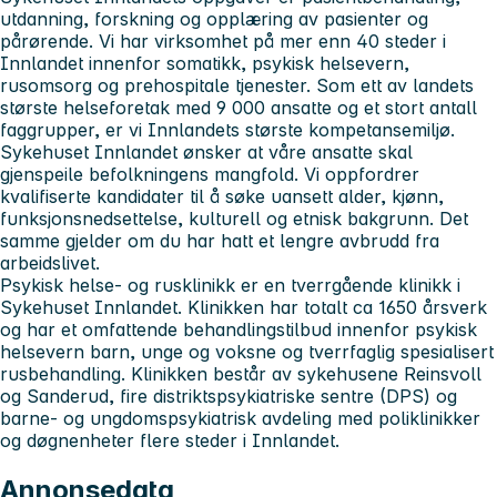
utdanning, forskning og opplæring av pasienter og
pårørende. Vi har virksomhet på mer enn 40 steder i
Innlandet innenfor somatikk, psykisk helsevern,
rusomsorg og prehospitale tjenester. Som ett av landets
største helseforetak med 9 000 ansatte og et stort antall
faggrupper, er vi Innlandets største kompetansemiljø.
Sykehuset Innlandet
ønsker at våre ansatte skal
gjenspeile befolkningens mangfold. Vi oppfordrer
kvalifiserte kandidater til å søke uansett alder, kjønn,
funksjonsnedsettelse, kulturell og etnisk bakgrunn. Det
samme gjelder om du har hatt et lengre avbrudd fra
arbeidslivet.
Psykisk helse- og rusklinikk
er en tverrgående klinikk i
Sykehuset Innlandet. Klinikken har totalt ca 1650 årsverk
og har et omfattende behandlingstilbud innenfor psykisk
helsevern barn, unge og voksne og tverrfaglig spesialisert
rusbehandling. Klinikken består av sykehusene Reinsvoll
og Sanderud, fire distriktspsykiatriske sentre (DPS) og
barne- og ungdomspsykiatrisk avdeling med poliklinikker
og døgnenheter flere steder i Innlandet.
Annonsedata