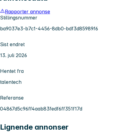
Rapporter annonse
Stillingsnummer
ba9037e3-b7c1-4456-8db0-bdf3d85989f6
Sist endret
13. juli 2026
Hentet fra
talentech
Referanse
04867d5c96ff4aab83fedf6ff351f17d
Lignende annonser