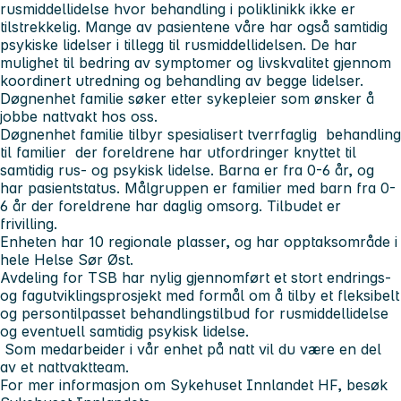
rusmiddellidelse hvor behandling i poliklinikk ikke er
tilstrekkelig. Mange av pasientene våre har også samtidig
psykiske lidelser i tillegg til rusmiddellidelsen. De har
mulighet til bedring av symptomer og livskvalitet gjennom
koordinert utredning og behandling av begge lidelser.
Døgnenhet familie søker etter sykepleier som ønsker å
jobbe nattvakt hos oss.
Døgnenhet familie tilbyr spesialisert tverrfaglig behandling
til familier der foreldrene har utfordringer knyttet til
samtidig rus- og psykisk lidelse. Barna er fra 0-6 år, og
har pasientstatus. Målgruppen er familier med barn fra 0-
6 år der foreldrene har daglig omsorg. Tilbudet er
frivilling.
Enheten har 10 regionale plasser, og har opptaksområde i
hele Helse Sør Øst.
Avdeling for TSB har nylig gjennomført et stort endrings-
og fagutviklingsprosjekt med formål om å tilby et fleksibelt
og persontilpasset behandlingstilbud for rusmiddellidelse
og eventuell samtidig psykisk lidelse.
Som medarbeider i vår enhet på natt vil du være en del
av et nattvaktteam.
For mer informasjon om Sykehuset Innlandet HF, besøk