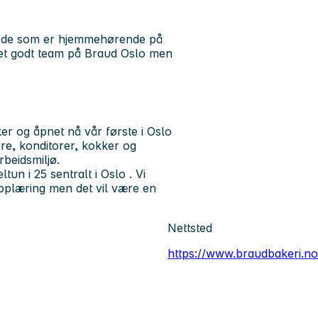
kjede som er hjemmehørende på
r et godt team på Braud Oslo men
er og åpnet nå vår første i Oslo
re, konditorer, kokker og
rbeidsmiljø.
un i 25 sentralt i Oslo . Vi
 opplæring men det vil være en
Nettsted
https://www.braudbakeri.no