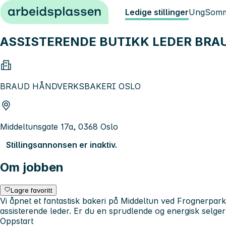
Hopp til innhold
Ledige stillinger
Ung
Somm
ASSISTERENDE BUTIKK LEDER BRA
BRAUD HÅNDVERKSBAKERI OSLO
Middeltunsgate 17a, 0368 Oslo
Stillingsannonsen er inaktiv.
Om jobben
Lagre favoritt
Vi åpnet et fantastisk bakeri på Middeltun ved Frognerparken
assisterende leder. Er du en sprudlende og energisk selger 
Oppstart