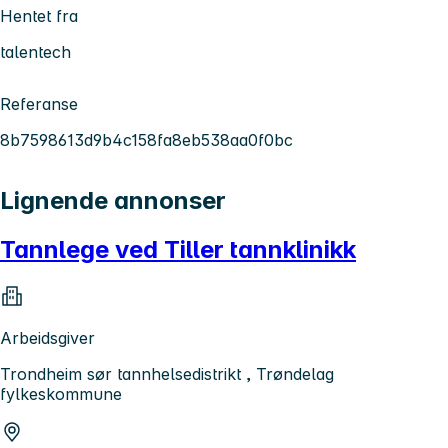
Hentet fra
talentech
Referanse
8b7598613d9b4c158fa8eb538aa0f0bc
Lignende annonser
Tannlege ved Tiller tannklinikk
Arbeidsgiver
Trondheim sør tannhelsedistrikt , Trøndelag
fylkeskommune