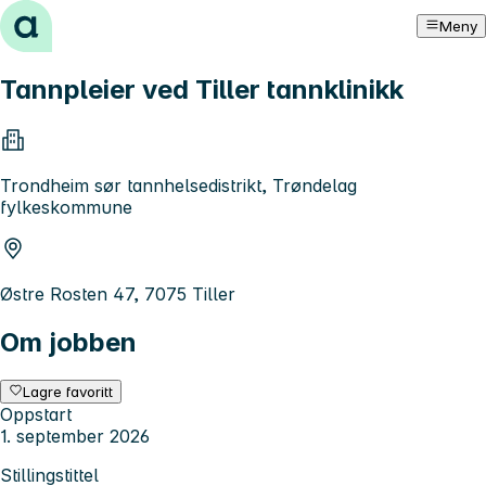
Hopp til innhold
Meny
Tannpleier ved Tiller tannklinikk
Trondheim sør tannhelsedistrikt, Trøndelag
fylkeskommune
Østre Rosten 47, 7075 Tiller
Om jobben
Lagre favoritt
Oppstart
1. september 2026
Stillingstittel