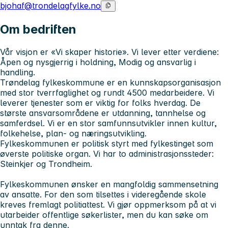
bjohaf@trondelagfylke.no
Om bedriften
Vår visjon er «
Vi skaper historie
». Vi lever etter verdiene
:
Åpen og nysgjerrig i holdning, Modig og ansvarlig i
handling.
Trøndelag fylkeskommune er en kunnskapsorganisasjon
med stor tverrfaglighet og rundt 4500 medarbeidere. Vi
leverer tjenester som er viktig for folks hverdag. De
største ansvarsområdene er utdanning, tannhelse og
samferdsel. Vi er en stor samfunnsutvikler innen kultur,
folkehelse, plan- og næringsutvikling.
Fylkeskommunen er politisk styrt med fylkestinget som
øverste politiske organ. Vi har to administrasjonssteder:
Steinkjer og Trondheim.
Fylkeskommunen ønsker en mangfoldig sammensetning
av ansatte. For den som tilsettes i videregående skole
kreves fremlagt politiattest. Vi gjør oppmerksom på at vi
utarbeider offentlige søkerlister, men du kan søke om
unntak fra denne.