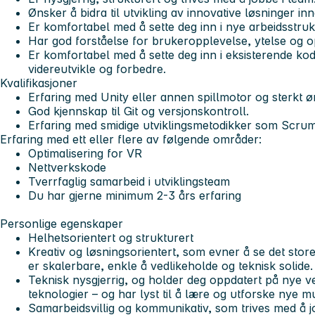
Ønsker å bidra til utvikling av innovative løsninger in
Er komfortabel med å sette deg inn i nye arbeidsstruk
Har god forståelse for brukeropplevelse, ytelse og op
Er komfortabel med å sette deg inn i eksisterende k
videreutvikle og forbedre.
Kvalifikasjoner
Erfaring med Unity eller annen spillmotor og sterkt 
God kjennskap til Git og versjonskontroll.
Erfaring med smidige utviklingsmetodikker som Scru
Erfaring med ett eller flere av følgende områder:
Optimalisering for VR
Nettverkskode
Tverrfaglig samarbeid i utviklingsteam
Du har gjerne minimum 2-3 års erfaring
Personlige egenskaper
Helhetsorientert og strukturert
Kreativ og løsningsorientert, som evner å se det stor
er skalerbare, enkle å vedlikeholde og teknisk solide.
Teknisk nysgjerrig, og holder deg oppdatert på nye v
teknologier – og har lyst til å lære og utforske nye mu
Samarbeidsvillig og kommunikativ, som trives med å j