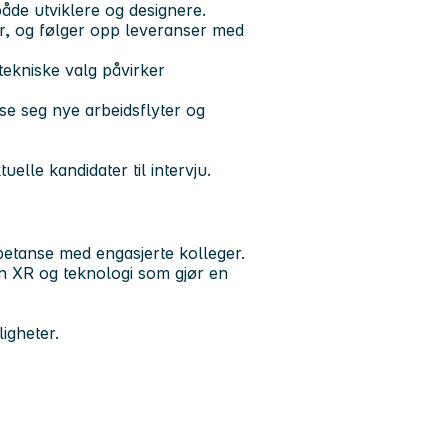
både utviklere og designere.
ger, og følger opp leveranser med
tekniske valg påvirker
se seg nye arbeidsflyter og
elle kandidater til intervju.
mpetanse med engasjerte kolleger.
en XR og teknologi som gjør en
igheter.