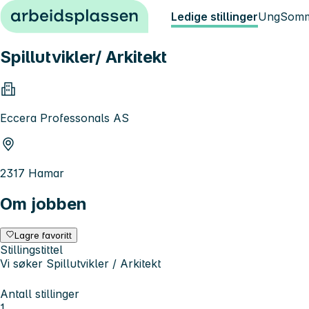
Hopp til innhold
Ledige stillinger
Ung
Somm
Spillutvikler/ Arkitekt
Eccera Professonals AS
2317 Hamar
Om jobben
Lagre favoritt
Stillingstittel
Vi søker Spillutvikler / Arkitekt
Antall stillinger
1