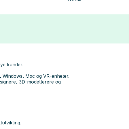
nye kunder.
OS, Windows, Mac og VR-enheter.
esignere, 3D-modellerere og
lutvikling.
.