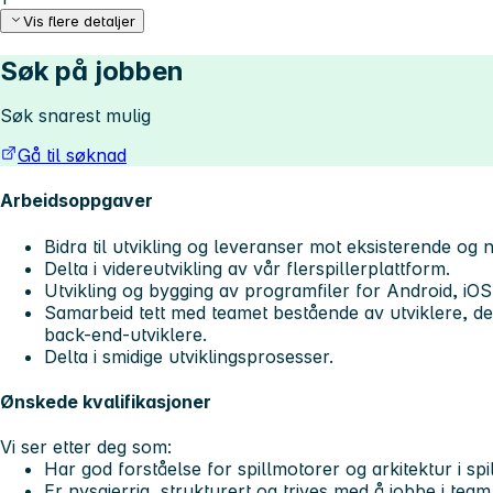
Vis flere detaljer
Søk på jobben
Søk snarest mulig
Gå til søknad
Arbeidsoppgaver
Bidra til utvikling og leveranser mot eksisterende og 
Delta i videreutvikling av vår flerspillerplattform.
Utvikling og bygging av programfiler for Android, i
Samarbeid tett med teamet bestående av utviklere, d
back-end-utviklere.
Delta i smidige utviklingsprosesser.
Ønskede kvalifikasjoner
Vi ser etter deg som:
Har god forståelse for spillmotorer og arkitektur i spil
Er nysgjerrig, strukturert og trives med å jobbe i team