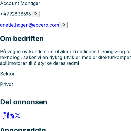
Account Manager
+4792838696
anette.hagen@eccera.com
Om bedriften
På vegne av kunde som utvikler fremtidens trenings- og 
teknologi, søker vi en dyktig utvikler med arkitekturkompe
spillmotorer til å styrke deres team!
Sektor
Privat
Del annonsen
Annonsedata