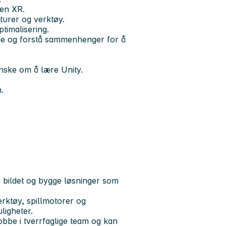
nen XR.
turer og verktøy.
timalisering.
ode og forstå sammenhenger for å
ønske om å lære Unity.
m.
e bildet og bygge løsninger som
erktøy, spillmotorer og
ligheter.
obbe i tverrfaglige team og kan