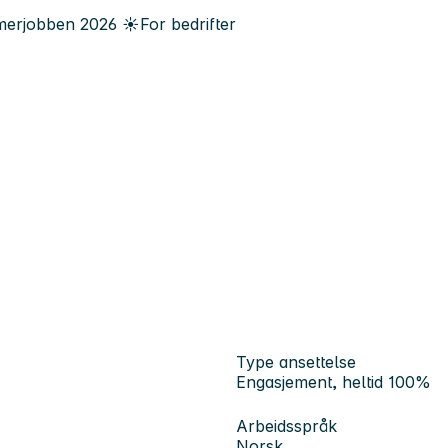
erjobben
2026
☀️
For bedrifter
Type ansettelse
Engasjement, heltid 100%
Arbeidsspråk
Norsk