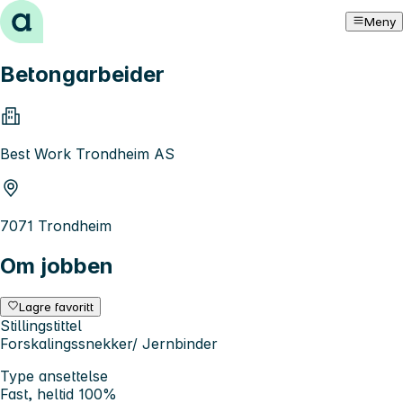
Hopp til innhold
Meny
Betongarbeider
Best Work Trondheim AS
7071 Trondheim
Om jobben
Lagre favoritt
Stillingstittel
Forskalingssnekker/ Jernbinder
Type ansettelse
Fast, heltid 100%