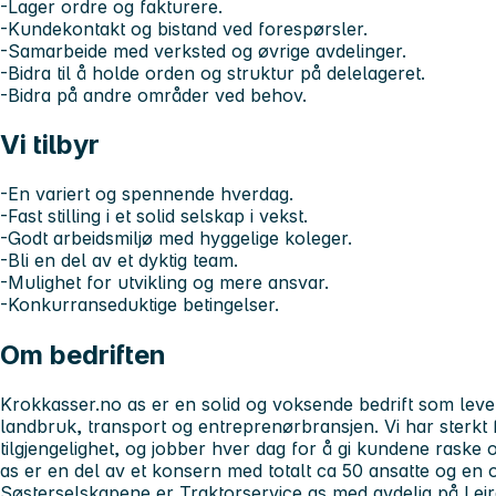
-Lager ordre og fakturere.
-Kundekontakt og bistand ved forespørsler.
-Samarbeide med verksted og øvrige avdelinger.
-Bidra til å holde orden og struktur på delelageret.
-Bidra på andre områder ved behov.
Vi tilbyr
-En variert og spennende hverdag.
-Fast stilling i et solid selskap i vekst.
-Godt arbeidsmiljø med hyggelige koleger.
-Bli en del av et dyktig team.
-Mulighet for utvikling og mere ansvar.
-Konkurranseduktige betingelser.
Om bedriften
Krokkasser.no as er en solid og voksende bedrift som leverer
landbruk, transport og entreprenørbransjen. Vi har sterkt f
tilgjengelighet, og jobber hver dag for å gi kundene raske
as er en del av et konsern med totalt ca 50 ansatte og en 
Søsterselskapene er Traktorservice as med avdelig på Lei