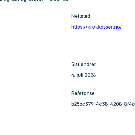
Nettsted
https://krokkasser.no/
Sist endret
4. juli 2026
Referanse
b25ac379-4c38-4208-8f4a