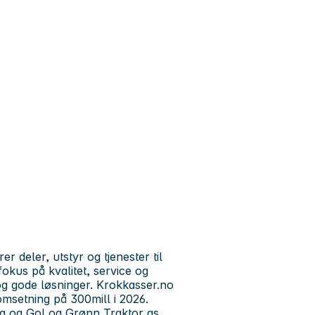
 deler, utstyr og tjenester til
okus på kvalitet, service og
 og gode løsninger. Krokkasser.no
omsetning på 300mill i 2026.
ra og Gol og Grønn Traktor as