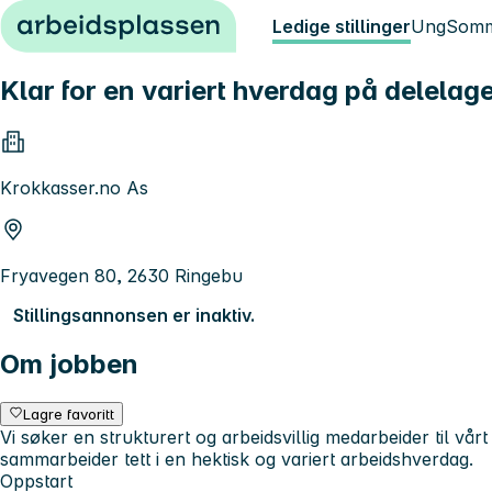
Hopp til innhold
Ledige stillinger
Ung
Somm
Klar for en variert hverdag på delelag
Krokkasser.no As
Fryavegen 80, 2630 Ringebu
Stillingsannonsen er inaktiv.
Om jobben
Lagre favoritt
Vi søker en strukturert og arbeidsvillig medarbeider til vår
sammarbeider tett i en hektisk og variert arbeidshverdag.
Oppstart