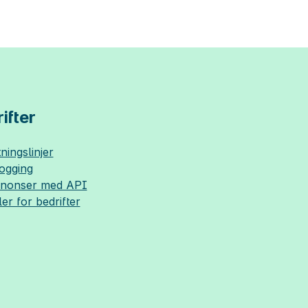
ifter
ningslinjer
logging
nnonser med API
ler for bedrifter