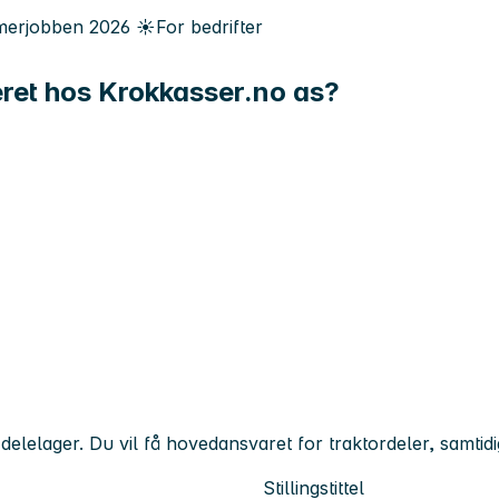
erjobben
2026
☀️
For bedrifter
eret hos Krokkasser.no as?
t delelager. Du vil få hovedansvaret for traktordeler, samti
Stillingstittel