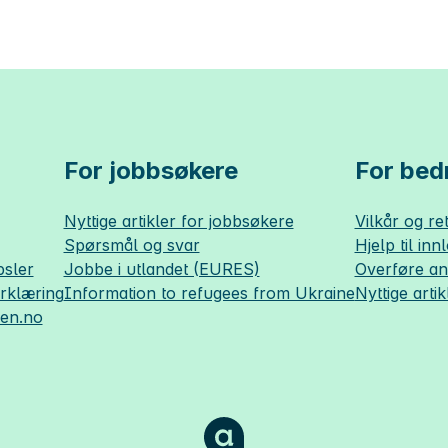
For jobbsøkere
For bedr
Nyttige artikler for jobbsøkere
Vilkår og ret
Spørsmål og svar
Hjelp til inn
sler
Jobbe i utlandet (EURES)
Overføre a
erklæring
Information to refugees from Ukraine
Nyttige artik
sen.no