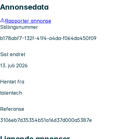
Annonsedata
Rapporter annonse
Stillingsnummer
b178abf7-132f-41f4-a4da-f064da450f09
Sist endret
13. juli 2026
Hentet fra
talentech
Referanse
3106eb7d35354b51a16d37d000a5387e
Lignende annonser