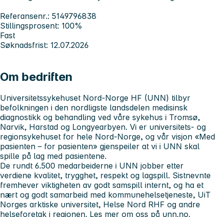
Referansenr.: 5149796838
Stillingsprosent: 100%
Fast
Søknadsfrist: 12.07.2026
Om bedriften
Universitetssykehuset Nord-Norge HF (UNN) tilbyr
befolkningen i den nordligste landsdelen medisinsk
diagnostikk og behandling ved våre sykehus i Tromsø,
Narvik, Harstad og Longyearbyen.
Vi er universitets- og
regionsykehuset for hele Nord-Norge, og
v
år visjon «Med
pasienten – for pasienten» gjenspeiler at vi i UNN skal
spille på lag med pasientene.
De rundt 6.500 medarbeiderne i UNN jobber etter
verdiene
kvalitet, trygghet, respekt og lagspill. Sistnevnte
fremhever viktigheten av godt samspill internt, og ha et
nært og godt samarbeid
med kommunehelsetjeneste, UiT
Norges arktiske universitet, Helse Nord RHF og andre
helseforetak i regionen.
Les mer om oss på unn.no
.