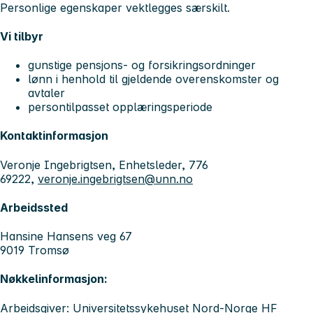
Personlige egenskaper vektlegges særskilt.
Vi tilbyr
gunstige pensjons- og forsikringsordninger
lønn i henhold til gjeldende overenskomster og
avtaler
persontilpasset opplæringsperiode
Kontaktinformasjon
Veronje Ingebrigtsen, Enhetsleder, 776
69222,
veronje.ingebrigtsen@unn.no
Arbeidssted
Hansine Hansens veg 67
9019 Tromsø
Nøkkelinformasjon:
Arbeidsgiver: Universitetssykehuset Nord-Norge HF