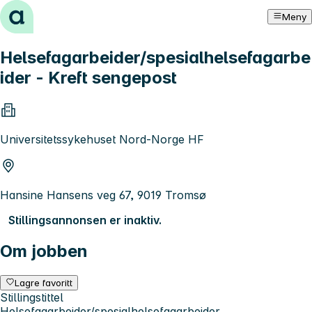
Hopp til innhold
Meny
Helsefagarbeider/spesialhelsefagarbe
ider - Kreft sengepost
Universitetssykehuset Nord-Norge HF
Hansine Hansens veg 67, 9019 Tromsø
Stillingsannonsen er inaktiv.
Om jobben
Lagre favoritt
Stillingstittel
Helsefagarbeider/spesialhelsefagarbeider