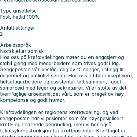
Type ansettelse
Fast, heltid 100%
Antall stillinger
2
Arbeidsspråk
Norsk eller samisk
Hos oss på kreftavdelingen møter du en engasjert og
stabil gjeng med medarbeidere som trives godt i lag.
Sengeposten vår består i dag av 15 senger, i tillegg til
dagenhet og palliativt senter. Hos oss jobber sykepleiere,
helsefagarbeidere og assistenter tett sammen, i godt
samarbeid med leger og sekretærer. Vi er stolte av det
tverrfaglige arbeidsmiljøet vårt, som er preget av høy
kompetanse og godt humør.
Kreftavdelingen er regionens kreftavdeling, og ved
sengeposten har vi pasienter som får høyspesialisert
kreft- og lindrende behandling, men vi har også
lokalsykehusfunksjon for kreftpasienter. Kreftfaget er
utrolig spennende og i konstant utvikling, noe som gir en