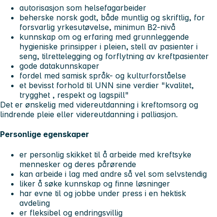
autorisasjon som helsefagarbeider
beherske norsk godt, både muntlig og skriftlig, for
forsvarlig yrkesutøvelse, minimun B2-nivå
kunnskap om og erfaring med grunnleggende
hygieniske prinsipper i pleien, stell av pasienter i
seng, tilrettelegging og forflytning av kreftpasienter
gode datakunnskaper
fordel med samisk språk- og kulturforståelse
et bevisst forhold til UNN sine verdier "kvalitet,
trygghet , respekt og lagspill"
Det er ønskelig med videreutdanning i kreftomsorg og
lindrende pleie eller videreutdanning i palliasjon.
Personlige egenskaper
er personlig skikket til å arbeide med kreftsyke
mennesker og deres pårørende
kan arbeide i lag med andre så vel som selvstendig
liker å søke kunnskap og finne løsninger
har evne til og jobbe under press i en hektisk
avdeling
er fleksibel og endringsvillig