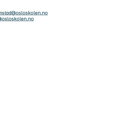
mstad@osloskolen.no
@osloskolen.no