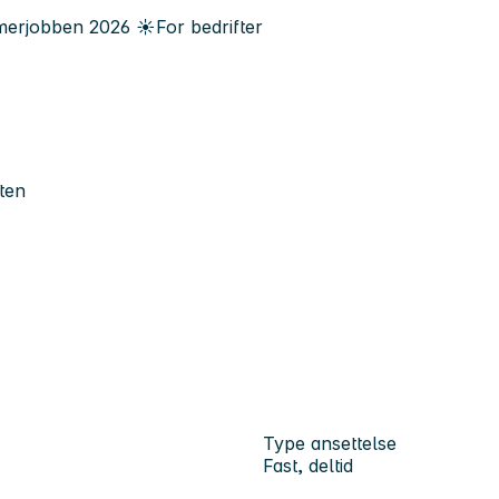
erjobben
2026
☀️
For bedrifter
ten
Type ansettelse
Fast, deltid