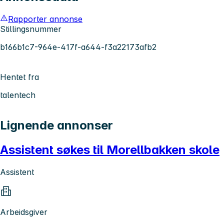
Rapporter annonse
Stillingsnummer
b166b1c7-964e-417f-a644-f3a22173afb2
Hentet fra
talentech
Lignende annonser
Assistent søkes til Morellbakken skole
Assistent
Arbeidsgiver