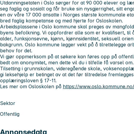
Utdanningsetaten i Oslo sørger for at 90 000 elever og lærl
seg faglig og sosialt og får bruke sin nysgjerrighet, sitt en
en av våre 17 000 ansatte i Norges største kommunale eta
bred faglig kompetanse og med hjerte for Osloskolen.
Arbeidsplassene i Oslo kommune skal preges av mangfold, 
byens befolkning. Vi oppfordrer alle som er kvalifisert, til
alder, funksjonsevne, kjønn, kjønnsidentitet, seksuell orient
bakgrunn. Oslo kommune legger vekt på å tilrettelegge a
behov for det.
Vi gjør oppmerksom på at søkere kan føres opp på offentl
bedt om anonymitet, men dette vil du i tilfelle få varsel om.
Tilsetting i grunnskolen, videregående skole, voksenopplæri
gi leksehjelp er betinget av at det før tiltredelse fremlegges 
opplæringsloven § 17-11.
Les mer om Osloskolen på
https://www.oslo.kommune.no/
Sektor
Offentlig
Annonsedata