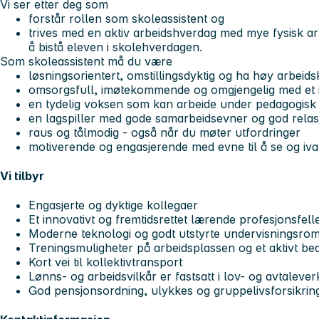
Vi ser etter deg som
forstår rollen som skoleassistent og
trives med en aktiv arbeidshverdag med mye fysisk arb
å bistå eleven i skolehverdagen.
Som skoleassistent må du være
løsningsorientert, omstillingsdyktig og ha høy arbeids
omsorgsfull, imøtekommende og omgjengelig med et
en tydelig voksen som kan arbeide under pedagogisk 
en lagspiller med gode samarbeidsevner og god rel
raus og tålmodig - også når du møter utfordringer
motiverende og engasjerende med evne til å se og iv
Vi tilbyr
Engasjerte og dyktige kollegaer
Et innovativt og fremtidsrettet lærende profesjonsfel
Moderne teknologi og godt utstyrte undervisningsrom i
Treningsmuligheter på arbeidsplassen og et aktivt bedr
Kort vei til kollektivtransport
Lønns- og arbeidsvilkår er fastsatt i lov- og avtalever
God pensjonsordning, ulykkes og gruppelivsforsikrin