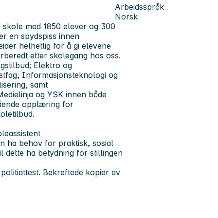
Arbeidsspråk
Norsk
 skole med 1850 elever og 300
er en spydspiss innen
ider helhetlig for å gi elevene
orberedt etter skolegang hos oss.
stilbud; Elektro og
stfag, Informasjonsteknologi og
isering, samt
Medielinja og YSK innen både
gående opplæring for
oletilbud.
leassistent
an ha behov for praktisk, sosial
 dette ha betydning for stillingen
 politiattest. Bekreftede kopier av