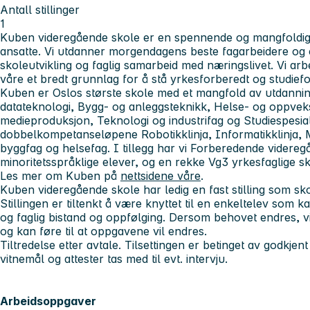
Antall stillinger
1
Kuben videregående skole er en spennende og mangfoldig
ansatte. Vi utdanner morgendagens beste fagarbeidere og 
skoleutvikling og faglig samarbeid med næringslivet. Vi arbe
våre et bredt grunnlag for å stå yrkesforberedt og studief
Kuben er Oslos største skole med et mangfold av utdanning
datateknologi, Bygg- og anleggsteknikk, Helse- og oppvek
medieproduksjon, Teknologi og industrifag og Studiespesial
dobbelkompetanseløpene Robotikklinja, Informatikklinja, 
byggfag og helsefag. I tillegg har vi Forberedende videre
minoritetsspråklige elever, og en rekke Vg3 yrkesfaglige sk
Les mer om Kuben på
nettsidene våre
.
Kuben videregående skole har ledig en fast stilling som sko
Stillingen er tiltenkt å være knyttet til en enkeltelev som k
og faglig bistand og oppfølging. Dersom behovet endres, vil
og kan føre til at oppgavene vil endres.
Tiltredelse etter avtale. Tilsettingen er betinget av godkjent
vitnemål og attester tas med til evt. intervju.
Arbeidsoppgaver