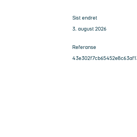
Sist endret
3. august 2026
Referanse
43e302f7cb65452e8c63af1