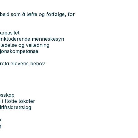
eid som å løfte og fotfølge, for
kapasitet
 inkluderende menneskesyn
ledelse og veiledning
asjonskompetanse
areta elevens behov
lesskap
 flotte lokaler
iftsidrettslag
k
g