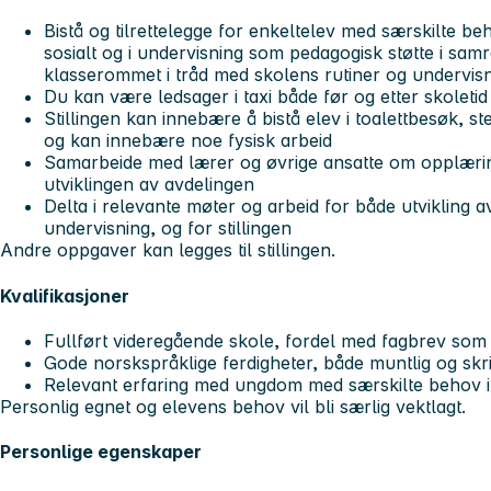
Bistå og tilrettelegge for enkeltelev med særskilte be
sosialt og i undervisning som pedagogisk støtte i sam
klasserommet i tråd med skolens rutiner og undervis
Du kan være ledsager i taxi både før og etter skoleti
Stillingen kan innebære å bistå elev i toalettbesøk, s
og kan innebære noe fysisk arbeid
Samarbeide med lærer og øvrige ansatte om opplærin
utviklingen av avdelingen
Delta i relevante møter og arbeid for både utvikling 
undervisning, og for stillingen
Andre oppgaver kan legges til stillingen.
Kvalifikasjoner
Fullført videregående skole, fordel med fagbrev so
Gode norskspråklige ferdigheter, både muntlig og skrif
Relevant erfaring med ungdom med særskilte behov i
Personlig egnet og elevens behov vil bli særlig vektlagt.
Personlige egenskaper