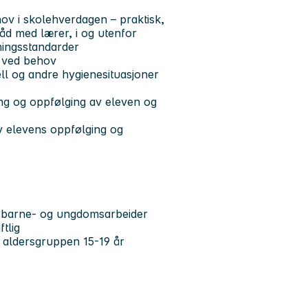
hov i skolehverdagen – praktisk,
råd med lærer, i og utenfor
ningsstandarder
d ved behov
tell og andre hygienesituasjoner
g og oppfølging av eleven og
av elevens oppfølging og
m barne- og ungdomsarbeider
tlig
 aldersgruppen 15-19 år