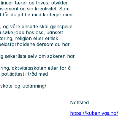
inger lærer og trives, utvikler
gasjement og sin kreativitet. Som
t får du jobbe med kolleger med
og våre ansatte skal gjenspeile
 å søke jobb hos oss, uansett
ering, religion eller etnisk
rbeidsforholdene dersom du har
ig søkerliste selv om søkeren har
ng, aktivitetsskolen eller for å
politiattest i tråd med
skole-og-utdanning/
Nettsted
https://kuben.vgs.no/