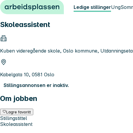
Hopp til innhold
Ledige stillinger
Ung
Somm
Skoleassistent
Kuben videregående skole, Oslo kommune, Utdanningseta
Kabelgata 10, 0581 Oslo
Stillingsannonsen er inaktiv.
Om jobben
Lagre favoritt
Stillingstittel
Skoleassistent