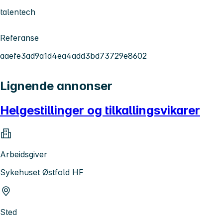
talentech
Referanse
aaefe3ad9a1d4ea4add3bd73729e8602
Lignende annonser
Helgestillinger og tilkallingsvikarer
Arbeidsgiver
Sykehuset Østfold HF
Sted