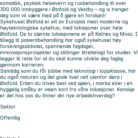
somatikk, psykisk helsevern og rusbehandling til over
300 000 innbyggere i Østfold og Vestby – og vi trenger
deg som vil være med på å gjøre en forskjell!
Sykehuset Østfold er ett av Europas mest moderne og
høyteknologiske sykehus, med lokasjoner over hele
Østfold. De to største lokasjonene er på Kalnes og Moss. I
tillegg til pasientbehandling har også sykehuset høy
forskningsaktivitet, spennende fagdager,
innovasjonsprosjekter og stillinger tilrettelagt for studier. Vi
legger til rette for at du skal kunne utvikle deg faglig
gjennom karrieren.
Samtidig som du får jobbe med teknologi i toppklasse, har
du også naturen og det gode livet rett utenfor døra i
Østfold. Enten du trives best ved sjøen, i marka eller i en
hyggelig småby er veien kort fra våre lokasjoner. Kanskje
er det hos oss du finner din nye arbeidshverdag?
Sektor
Offentlig