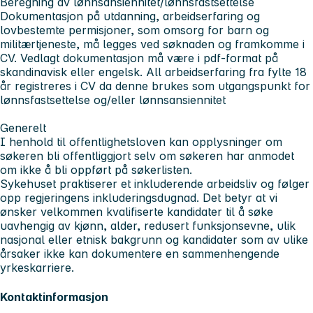
Beregning av lønnsansiennitet/lønnsfastsettelse
Dokumentasjon på utdanning, arbeidserfaring og
lovbestemte permisjoner, som omsorg for barn og
militærtjeneste, må legges ved søknaden og framkomme i
CV. Vedlagt dokumentasjon må være i pdf-format på
skandinavisk eller engelsk. All arbeidserfaring fra fylte 18
år registreres i CV da denne brukes som utgangspunkt for
lønnsfastsettelse og/eller lønnsansiennitet
Generelt
I henhold til offentlighetsloven kan opplysninger om
søkeren bli offentliggjort selv om søkeren har anmodet
om ikke å bli oppført på søkerlisten.
Sykehuset praktiserer et inkluderende arbeidsliv og følger
opp regjeringens inkluderingsdugnad. Det betyr at vi
ønsker velkommen kvalifiserte kandidater til å søke
uavhengig av kjønn, alder, redusert funksjonsevne, ulik
nasjonal eller etnisk bakgrunn og kandidater som av ulike
årsaker ikke kan dokumentere en sammenhengende
yrkeskarriere.
Kontaktinformasjon