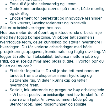
Evne til å jobbe selvstendig og i team
Gode kommunikasjonsevner på norsk, både muntlig
og skriftlig
Engasjement for bærekraft og innovative løsninger
Strukturert, løsningsorientert og initiativrik
Slik er arbeidshverdagen hos oss
Hos oss møter du et åpent og inkluderende arbeidsmiljø
med høy faglig kompetanse. Vi jobber tett sammen i
tverrfaglige team, deler kunnskap og støtter hverandre i
hverdagen. Du får varierte arbeidsdager med både
prosjekteringsoppgaver, kundemøter og faglig utvikling. Vi
legger til rette for fleksibilitet, balanse mellom jobb og
fritid, og et sosialt miljø med plass til alle.
Hvorfor bør du
bli en del av oss?
Et sterkt fagmiljø -- Du vil jobbe tett med noen av
landets fremste eksperter innen hydrologi og
tilstøtende fag. Vi deler kunnskap og løfter
hverandre frem.
Sosialt, inkluderende og preget av høy arbeidsglede -
- Vi har et positivt arbeidsmiljø med lav terskel for å
spørre om hjelp. Vi trives sammen både på og
utenfor jobb, med fagsamlinger og sosiale