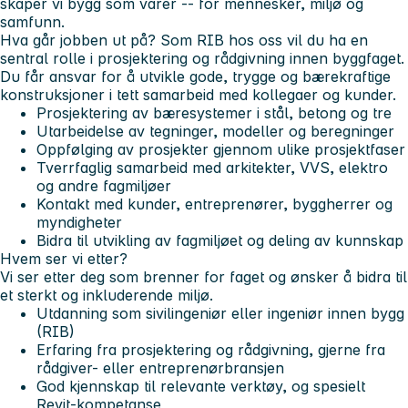
skaper vi bygg som varer -- for mennesker, miljø og
samfunn.
Hva går jobben ut på?
Som RIB hos oss vil du ha en
sentral rolle i prosjektering og rådgivning innen byggfaget.
Du får ansvar for å utvikle gode, trygge og bærekraftige
konstruksjoner i tett samarbeid med kollegaer og kunder.
Prosjektering av bæresystemer i stål, betong og tre
Utarbeidelse av tegninger, modeller og beregninger
Oppfølging av prosjekter gjennom ulike prosjektfaser
Tverrfaglig samarbeid med arkitekter, VVS, elektro
og andre fagmiljøer
Kontakt med kunder, entreprenører, byggherrer og
myndigheter
Bidra til utvikling av fagmiljøet og deling av kunnskap
Hvem ser vi etter?
Vi ser etter deg som brenner for faget og ønsker å bidra til
et sterkt og inkluderende miljø.
Utdanning som sivilingeniør eller ingeniør innen bygg
(RIB)
Erfaring fra prosjektering og rådgivning, gjerne fra
rådgiver- eller entreprenørbransjen
God kjennskap til relevante verktøy, og spesielt
Revit-kompetanse