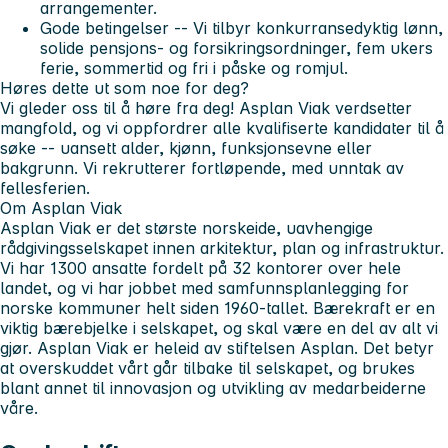
arrangementer.
Gode betingelser -- Vi tilbyr konkurransedyktig lønn,
solide pensjons- og forsikringsordninger, fem ukers
ferie, sommertid og fri i påske og romjul.
Høres dette ut som noe for deg?
Vi gleder oss til å høre fra deg! Asplan Viak verdsetter
mangfold, og vi oppfordrer alle kvalifiserte kandidater til å
søke -- uansett alder, kjønn, funksjonsevne eller
bakgrunn. Vi rekrutterer fortløpende, med unntak av
fellesferien.
Om Asplan Viak
Asplan Viak er det største norskeide, uavhengige
rådgivingsselskapet innen arkitektur, plan og infrastruktur.
Vi har 1300 ansatte fordelt på 32 kontorer over hele
landet, og vi har jobbet med samfunnsplanlegging for
norske kommuner helt siden 1960-tallet. Bærekraft er en
viktig bærebjelke i selskapet, og skal være en del av alt vi
gjør. Asplan Viak er heleid av stiftelsen Asplan. Det betyr
at overskuddet vårt går tilbake til selskapet, og brukes
blant annet til innovasjon og utvikling av medarbeiderne
våre.