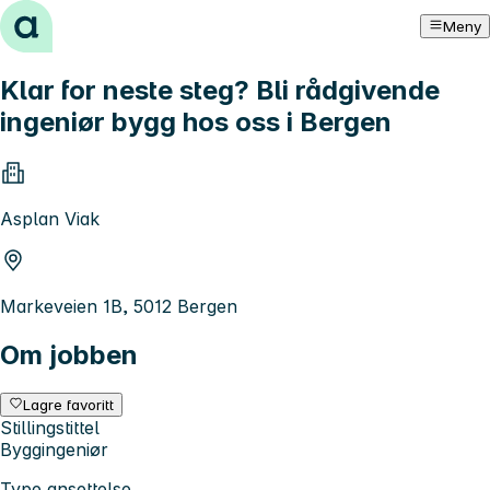
Hopp til innhold
Meny
Klar for neste steg? Bli rådgivende
ingeniør bygg hos oss i Bergen
Asplan Viak
Markeveien 1B, 5012 Bergen
Om jobben
Lagre favoritt
Stillingstittel
Byggingeniør
Type ansettelse