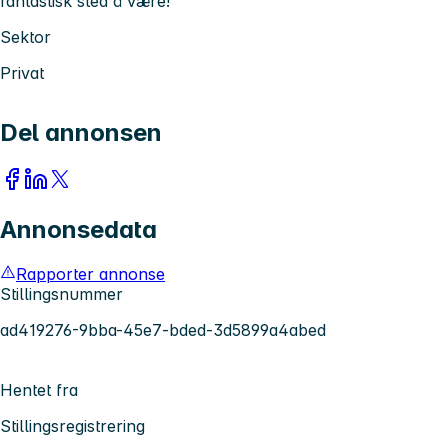
fantastisk sted å være!
Sektor
Privat
Del annonsen
Annonsedata
Rapporter annonse
Stillingsnummer
ad419276-9bba-45e7-bded-3d5899a4abed
Hentet fra
Stillingsregistrering