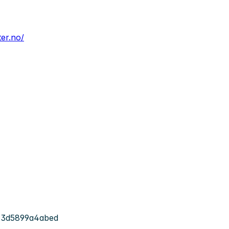
er.no/
-3d5899a4abed