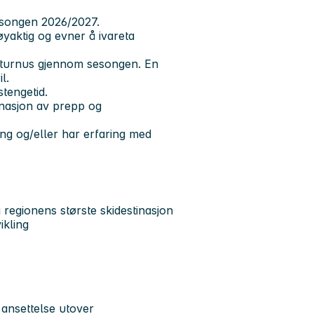
esongen 2026/2027.
øyaktig og evner å ivareta
gt turnus gjennom sesongen. En
l.
stengetid.
inasjon av prepp og
ng og/eller har erfaring med
i regionens største skidestinasjon
ikling
 ansettelse utover