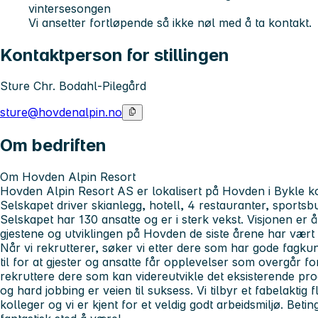
vintersesongen
Vi ansetter fortløpende så ikke nøl med å ta kontakt.
Kontaktperson for stillingen
Sture Chr. Bodahl-Pilegård
sture@hovdenalpin.no
Om bedriften
Om Hovden Alpin Resort
Hovden Alpin Resort AS er lokalisert på Hovden i Bykle k
Selskapet driver skianlegg, hotell, 4 restauranter, sportsbu
Selskapet har 130 ansatte og er i sterk vekst. Visjonen er 
gjestene og utviklingen på Hovden de siste årene har vært 
Når vi rekrutterer, søker vi etter dere som har gode fag
til for at gjester og ansatte får opplevelser som overgår f
rekruttere dere som kan videreutvikle det eksisterende pr
og hard jobbing er veien til suksess. Vi tilbyr et fabelaktig 
kolleger og vi er kjent for et veldig godt arbeidsmiljø. Bet