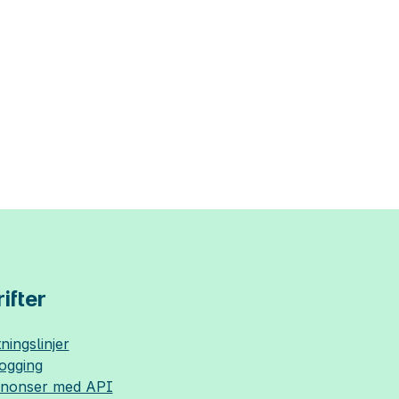
ifter
ningslinjer
logging
nnonser med API