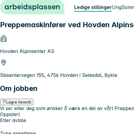
Hopp til innhold
Ledige stillinger
Ung
Somm
Preppemaskinfører ved Hovden Alpins
Hovden Alpinsenter AS
Skisentervegen 155, 4756 Hovden i Setesdal, Bykle
Om jobben
Lagre favoritt
Vi ser etter deg som ønsker å være en del av vårt Preppe
Oppstart
Etter avtale
Type ansettelse