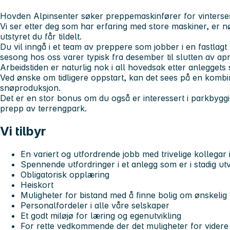
Hovden Alpinsenter søker preppemaskinfører for vinters
Vi ser etter deg som har erfaring med store maskiner, er n
utstyret du får tildelt.
Du vil inngå i et team av preppere som jobber i en fastla
sesong hos oss varer typisk fra desember til slutten av apri
Arbeidstiden er naturlig nok i all hovedsak etter anleggets 
Ved ønske om tidligere oppstart, kan det sees på en komb
snøproduksjon.
Det er en stor bonus om du også er interessert i parkbyggi
prepp av terrengpark.
Vi tilbyr
En variert og utfordrende jobb med trivelige kollegar 
Spennende utfordringer i et anlegg som er i stadig utv
Obligatorisk opplæring
Heiskort
Muligheter for bistand med å finne bolig om ønskelig
Personalfordeler i alle våre selskaper
Et godt miløjø for læring og egenutvikling
For rette vedkommende der det muligheter for videre