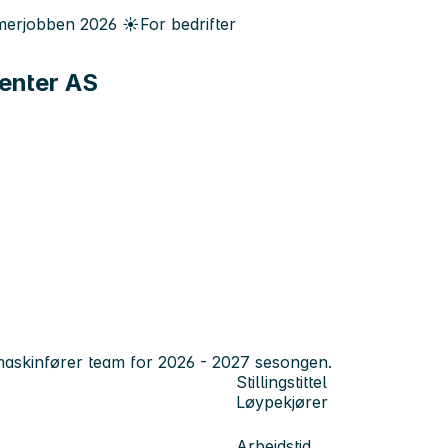
erjobben
2026
☀️
For bedrifter
enter AS
maskinfører team for 2026 - 2027 sesongen.
Stillingstittel
Løypekjører
Arbeidstid