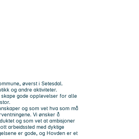
ommune, øverst i Setesdal.
tikk og andre aktiviteter.
å skape gode opplevelser for alle
stor.
kunnskaper og som vet hva som må
orventningene. Vi ønsker å
oduktet og som vet at ambisjoner
flott arbeidssted med dyktige
ingelsene er gode, og Hovden er et