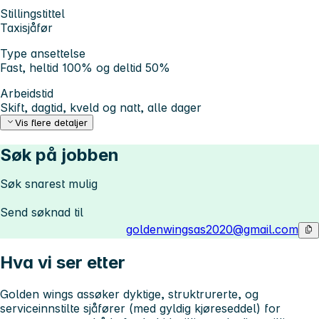
Stillingstittel
Taxisjåfør
Type ansettelse
Fast, heltid 100% og deltid 50%
Arbeidstid
Skift, dagtid, kveld og natt, alle dager
Vis flere detaljer
Søk på jobben
Søk snarest mulig
Send søknad til
goldenwingsas2020@gmail.com
Hva vi ser etter
Golden wings as
søker dyktige, struktrurerte, og
serviceinnstilte sjåfører (med gyldig kjøreseddel) for