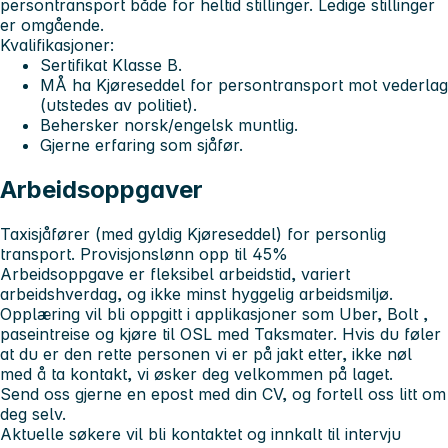
persontransport både for heltid stillinger. Ledige stillinger
er omgående.
Kvalifikasjoner:
Sertifikat Klasse B.
MÅ ha Kjøreseddel for persontransport mot vederlag
(utstedes av politiet).
Behersker norsk/engelsk muntlig.
Gjerne erfaring som sjåfør.
Arbeidsoppgaver
Taxisjåfører (med gyldig Kjøreseddel) for personlig
transport. Provisjonslønn opp til 45%
Arbeidsoppgave er fleksibel arbeidstid, variert
arbeidshverdag, og ikke minst hyggelig arbeidsmiljø.
Opplæring vil bli oppgitt i applikasjoner som Uber, Bolt ,
paseintreise og kjøre til OSL med Taksmater. Hvis du føler
at du er den rette personen vi er på jakt etter, ikke nøl
med å ta kontakt, vi øsker deg velkommen på laget.
Send oss gjerne en epost med din CV, og fortell oss litt om
deg selv.
Aktuelle søkere vil bli kontaktet og innkalt til intervju